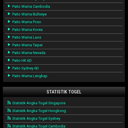
Paito Warna Cambodia
Paito Warna Bullseye
Paito Warna Pcso
Paito Warna Korea
Paito Warna Laos
Paito Warna Taipei
Paito Warna Nevada
Paito HK 6D
Paito Sydney 6D
Paito Warna Lengkap
STATISTIK TOGEL
Statistik Angka Togel Singapore
Statistik Angka Togel Hongkong
Statistik Angka Togel Sydney
Statistik Angka Togel Cambodia