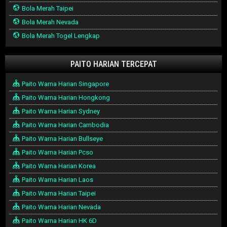
Bola Merah Taipei
Bola Merah Nevada
Bola Merah Togel Lengkap
PAITO HARIAN TERCEPAT
Paito Warna Harian Singapore
Paito Warna Harian Hongkong
Paito Warna Harian Sydney
Paito Warna Harian Cambodia
Paito Warna Harian Bullseye
Paito Warna Harian Pcso
Paito Warna Harian Korea
Paito Warna Harian Laos
Paito Warna Harian Taipei
Paito Warna Harian Nevada
Paito Warna Harian HK 6D