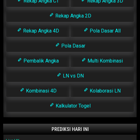
Rekap Angka CT
Rekap Angka 3D
Rekap Angka 2D
Rekap Angka 4D
Pola Dasar All
Pola Dasar
Pembalik Angka
Multi Kombinasi
LN vs DN
Kombinasi 4D
Kolaborasi LN
Kalkulator Togel
PREDIKSI HARI INI