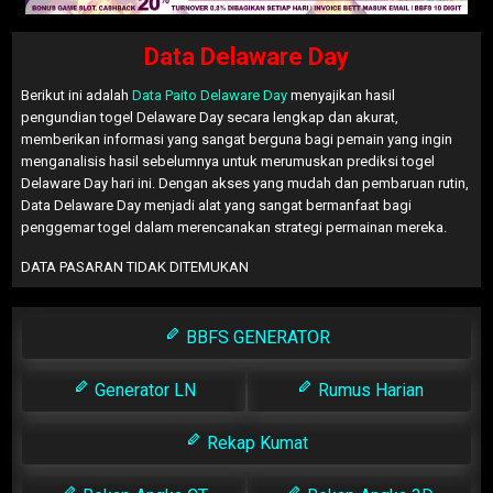
Data Delaware Day
Berikut ini adalah
Data Paito Delaware Day
menyajikan hasil
pengundian togel Delaware Day secara lengkap dan akurat,
memberikan informasi yang sangat berguna bagi pemain yang ingin
menganalisis hasil sebelumnya untuk merumuskan prediksi togel
Delaware Day hari ini. Dengan akses yang mudah dan pembaruan rutin,
Data Delaware Day menjadi alat yang sangat bermanfaat bagi
penggemar togel dalam merencanakan strategi permainan mereka.
DATA PASARAN TIDAK DITEMUKAN
BBFS GENERATOR
Generator LN
Rumus Harian
Rekap Kumat