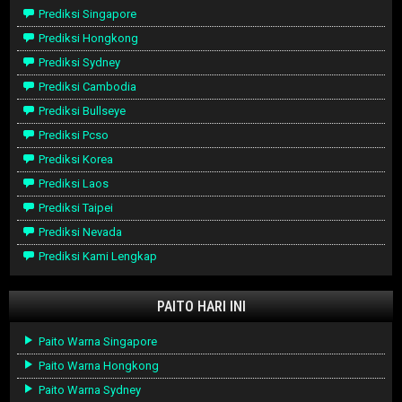
Prediksi Singapore
Prediksi Hongkong
Prediksi Sydney
Prediksi Cambodia
Prediksi Bullseye
Prediksi Pcso
Prediksi Korea
Prediksi Laos
Prediksi Taipei
Prediksi Nevada
Prediksi Kami Lengkap
PAITO HARI INI
Paito Warna Singapore
Paito Warna Hongkong
Paito Warna Sydney