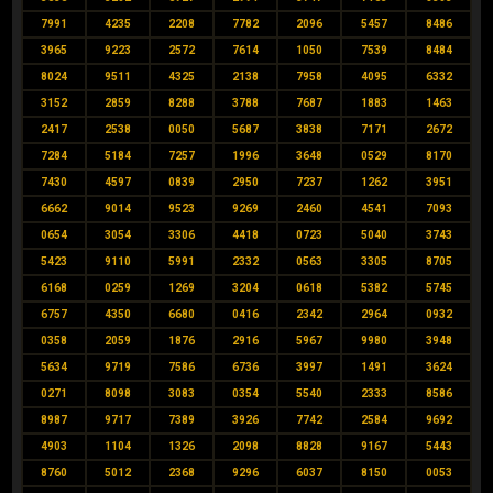
7991
4235
2208
7782
2096
5457
8486
3965
9223
2572
7614
1050
7539
8484
8024
9511
4325
2138
7958
4095
6332
3152
2859
8288
3788
7687
1883
1463
2417
2538
0050
5687
3838
7171
2672
7284
5184
7257
1996
3648
0529
8170
7430
4597
0839
2950
7237
1262
3951
6662
9014
9523
9269
2460
4541
7093
0654
3054
3306
4418
0723
5040
3743
5423
9110
5991
2332
0563
3305
8705
6168
0259
1269
3204
0618
5382
5745
6757
4350
6680
0416
2342
2964
0932
0358
2059
1876
2916
5967
9980
3948
5634
9719
7586
6736
3997
1491
3624
0271
8098
3083
0354
5540
2333
8586
8987
9717
7389
3926
7742
2584
9692
4903
1104
1326
2098
8828
9167
5443
8760
5012
2368
9296
6037
8150
0053