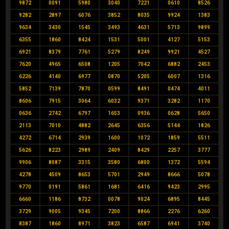
9872
0091
5980
3040
7221
0610
8526
9282
2897
6076
3852
8035
9924
1383
9634
3430
1545
3493
4631
5713
9899
6355
1860
8424
1531
5001
4127
5153
6921
8379
7761
5279
8249
9921
4527
7620
4965
6508
1205
7042
6882
2453
6226
4140
6977
0870
5205
6007
1316
5852
7139
7870
0599
8491
0474
4011
8606
7915
3064
6032
9371
3282
1170
0636
2742
6797
1653
0936
0628
5650
2113
7010
4882
2645
6356
5144
1826
4272
6714
2939
1600
1072
1859
5511
5626
8223
2989
2409
8429
2257
3777
9906
8087
3315
3580
6800
1372
5594
4278
4509
8653
5701
2949
8666
5078
9770
0191
5861
1681
6416
9423
2995
6660
1186
8732
0078
9024
6895
8445
3729
9005
9345
7200
8866
2276
6260
8387
1860
8971
3823
6587
6941
3740