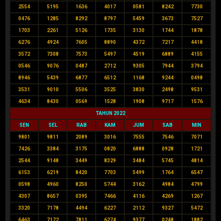
2554
5195
1636
4017
0581
8242
7730
0476
1285
8292
8797
5459
3673
7527
1703
2261
5126
1735
3130
1744
1878
6276
4924
7605
8890
4372
7217
4418
3572
7308
7573
5497
4519
6889
4155
0546
9076
0487
2712
9305
7944
3794
8946
5439
6877
6512
1168
9244
0498
3531
9010
5506
3525
3830
2498
9531
4634
8430
0569
1528
1908
9717
1576
TAHUN 2022
SEN
SEL
RAB
KAM
JUM
SAB
MIN
9801
9811
2089
3016
7555
7546
7071
7426
3384
3175
0820
6888
0928
1721
2544
9148
3449
8329
3484
5745
4814
6153
6219
8420
7703
5499
1764
6547
0598
4960
8250
5744
3162
4984
4799
4307
8657
0395
7466
4116
4269
1267
3320
7178
4494
6227
2112
9327
5472
6463
7172
7811
6274
9377
0248
1882