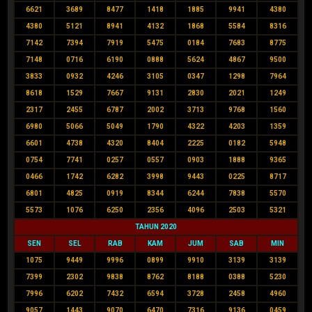
6621
3689
8477
1418
1885
9941
4380
4380
5121
8941
4132
1868
5584
8316
7142
7394
7919
5475
0184
7683
8775
7148
0716
6190
0888
5624
4867
9500
3833
0932
4246
3105
0347
1298
7964
8618
1529
7667
9131
2830
2021
1249
2317
2455
6787
2002
3713
9768
1560
6980
5066
5049
1790
4322
4203
1359
6601
4738
4320
8404
2225
0182
5948
0754
7741
0257
0557
0903
1888
9365
0466
1742
6282
3998
9443
0225
8717
6801
4825
0919
8344
6244
7838
5570
5573
1076
6250
2356
4096
2503
5321
TAHUN 2020
SEN
SEL
RAB
KAM
JUM
SAB
MIN
1075
9449
9996
0899
9910
3139
3139
7399
2302
9838
8762
8188
0388
5230
7996
6202
7432
6594
3728
2458
4960
9057
1443
9070
6470
7316
9136
0459