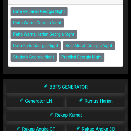
Data Keluaran Georgia Night
Paito Warna Georgia Night
Paito Warna Harian Georgia Night
Data Paito Georgia Night
Bola Merah Georgia Night
Statistik Georgia Night
Prediksi Georgia Night
BBFS GENERATOR
Generator LN
Rumus Harian
Rekap Kumat
Rekap Angka CT
Rekap Angka 3D