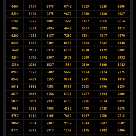
4461
5167
5470
0742
1623
6625
5658
6204
3140
2475
9677
9468
4936
4037
2748
5772
8889
1668
3127
8665
5614
9060
3504
7834
4642
6077
6032
9313
6260
1032
1137
7280
7831
7317
4676
8348
8157
6489
8039
0463
8632
8446
1642
2151
5910
6538
4518
1479
5389
4204
0766
5587
2978
3208
3692
2832
2336
2030
1537
1584
2310
5188
3242
8909
9077
6402
5665
1974
0174
2775
0548
4469
6253
9941
8781
1934
1810
0618
9858
4353
5999
7243
6490
5239
3579
2489
8156
5708
4767
8494
7000
5877
7259
7933
6135
7216
0674
3329
7885
5882
4585
4582
4435
5425
3670
6757
8012
9185
7697
3097
9258
2713
9862
7964
2307
9957
1543
6707
0609
0773
4542
5913
1548
3115
8982
6406