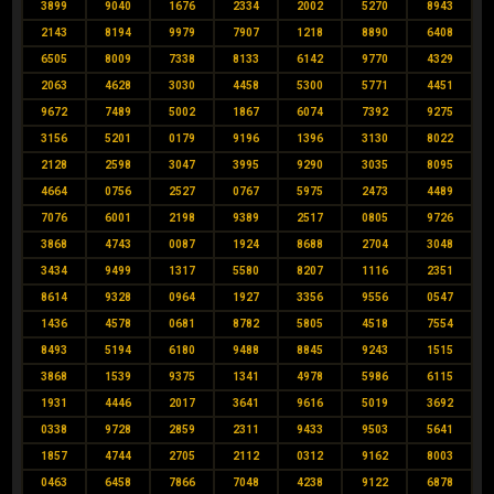
3899
9040
1676
2334
2002
5270
8943
2143
8194
9979
7907
1218
8890
6408
6505
8009
7338
8133
6142
9770
4329
2063
4628
3030
4458
5300
5771
4451
9672
7489
5002
1867
6074
7392
9275
3156
5201
0179
9196
1396
3130
8022
2128
2598
3047
3995
9290
3035
8095
4664
0756
2527
0767
5975
2473
4489
7076
6001
2198
9389
2517
0805
9726
3868
4743
0087
1924
8688
2704
3048
3434
9499
1317
5580
8207
1116
2351
8614
9328
0964
1927
3356
9556
0547
1436
4578
0681
8782
5805
4518
7554
8493
5194
6180
9488
8845
9243
1515
3868
1539
9375
1341
4978
5986
6115
1931
4446
2017
3641
9616
5019
3692
0338
9728
2859
2311
9433
9503
5641
1857
4744
2705
2112
0312
9162
8003
0463
6458
7866
7048
4238
9122
6878