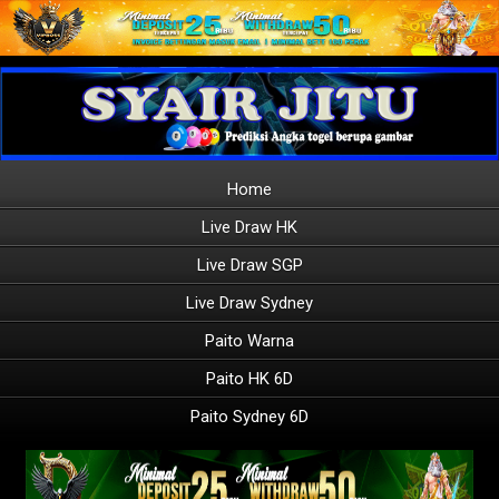
Home
Live Draw HK
Live Draw SGP
Live Draw Sydney
Paito Warna
Paito HK 6D
Paito Sydney 6D