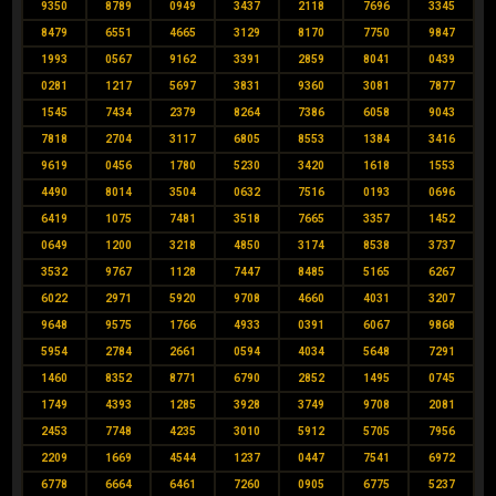
9350
8789
0949
3437
2118
7696
3345
8479
6551
4665
3129
8170
7750
9847
1993
0567
9162
3391
2859
8041
0439
0281
1217
5697
3831
9360
3081
7877
1545
7434
2379
8264
7386
6058
9043
7818
2704
3117
6805
8553
1384
3416
9619
0456
1780
5230
3420
1618
1553
4490
8014
3504
0632
7516
0193
0696
6419
1075
7481
3518
7665
3357
1452
0649
1200
3218
4850
3174
8538
3737
3532
9767
1128
7447
8485
5165
6267
6022
2971
5920
9708
4660
4031
3207
9648
9575
1766
4933
0391
6067
9868
5954
2784
2661
0594
4034
5648
7291
1460
8352
8771
6790
2852
1495
0745
1749
4393
1285
3928
3749
9708
2081
2453
7748
4235
3010
5912
5705
7956
2209
1669
4544
1237
0447
7541
6972
6778
6664
6461
7260
0905
6775
5237