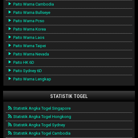
Paito Warna Cambodia
Paito Warna Bullseye
Paito Warna Pcso
Paito Warna Korea
Paito Warna Laos
Paito Warna Taipei
Paito Warna Nevada
Paito HK 6D
Paito Sydney 6D
Paito Warna Lengkap
STATISTIK TOGEL
Statistik Angka Togel Singapore
Statistik Angka Togel Hongkong
Statistik Angka Togel Sydney
Statistik Angka Togel Cambodia