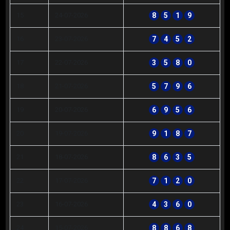
15
24-07-2026
8
5
1
9
16
23-07-2026
7
4
5
2
17
22-07-2026
3
5
8
0
18
21-07-2026
5
7
9
6
19
20-07-2026
6
9
5
6
20
19-07-2026
9
1
8
7
21
18-07-2026
8
6
3
5
22
17-07-2026
7
1
2
0
23
16-07-2026
4
3
6
0
24
15-07-2026
8
8
6
8