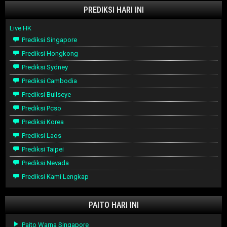
PREDIKSI HARI INI
Live HK
Prediksi Singapore
Prediksi Hongkong
Prediksi Sydney
Prediksi Cambodia
Prediksi Bullseye
Prediksi Pcso
Prediksi Korea
Prediksi Laos
Prediksi Taipei
Prediksi Nevada
Prediksi Kami Lengkap
PAITO HARI INI
Paito Warna Singapore