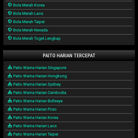
Bola Merah Korea
Bola Merah Laos
Bola Merah Taipei
Bola Merah Nevada
Bola Merah Togel Lengkap
PAITO HARIAN TERCEPAT
Paito Warna Harian Singapore
Paito Warna Harian Hongkong
Paito Warna Harian Sydney
Paito Warna Harian Cambodia
Paito Warna Harian Bullseye
Paito Warna Harian Pcso
Paito Warna Harian Korea
Paito Warna Harian Laos
Paito Warna Harian Taipei