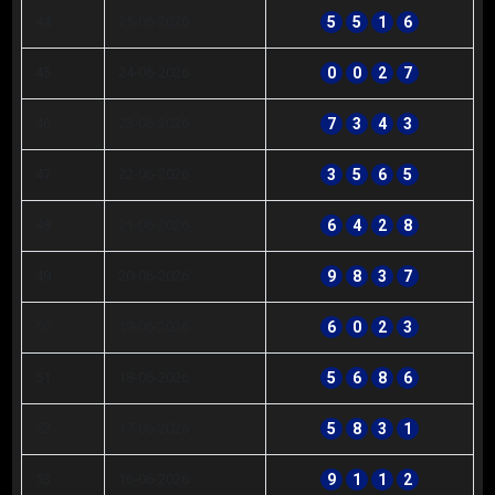
44
25-06-2026
5
5
1
6
45
24-06-2026
0
0
2
7
46
23-06-2026
7
3
4
3
47
22-06-2026
3
5
6
5
48
21-06-2026
6
4
2
8
49
20-06-2026
9
8
3
7
50
19-06-2026
6
0
2
3
51
18-06-2026
5
6
8
6
52
17-06-2026
5
8
3
1
53
16-06-2026
9
1
1
2