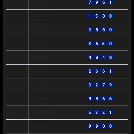
34
05-07-2026
7
9
6
1
35
04-07-2026
1
5
0
8
36
03-07-2026
3
8
8
0
37
02-07-2026
3
6
5
0
38
01-07-2026
4
8
4
8
39
30-06-2026
2
6
6
1
40
29-06-2026
3
2
7
9
41
28-06-2026
9
8
6
6
42
27-06-2026
5
3
2
1
43
26-06-2026
9
9
0
0