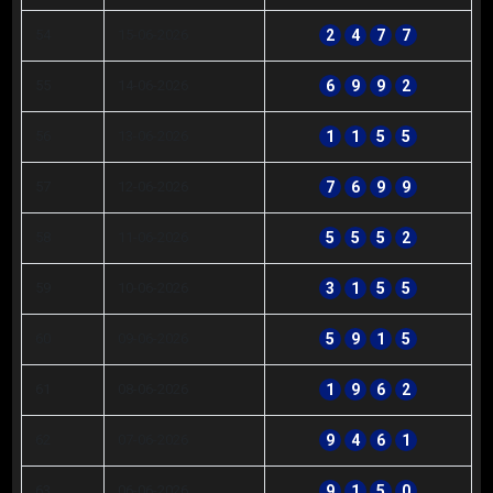
54
15-06-2026
2
4
7
7
55
14-06-2026
6
9
9
2
56
13-06-2026
1
1
5
5
57
12-06-2026
7
6
9
9
58
11-06-2026
5
5
5
2
59
10-06-2026
3
1
5
5
60
09-06-2026
5
9
1
5
61
08-06-2026
1
9
6
2
62
07-06-2026
9
4
6
1
63
06-06-2026
9
1
5
0