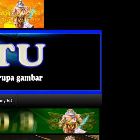
ney 6D