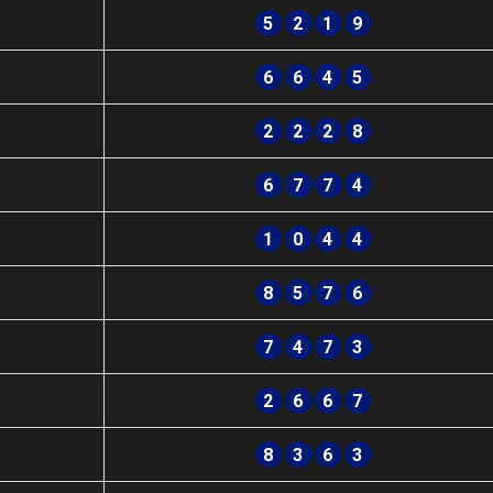
5
2
1
9
6
6
4
5
2
2
2
8
6
7
7
4
1
0
4
4
8
5
7
6
7
4
7
3
2
6
6
7
8
3
6
3