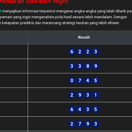
Keluaran Salvador Night
t
menyajikan informasi terperinci mengenai angka-angka yang telah ditarik p
pemain yang ingin menganalisis pola hasil secara lebih mendalam. Dengan
ketepatan prediksi dan merancang strategi taruhan yang lebih efisien.
Result
6
2
2
3
3
3
8
9
0
7
4
5
2
9
3
1
6
4
3
5
2
7
9
3