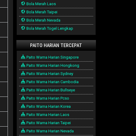
Bola Merah Laos
Bola Merah Taipei
Bola Merah Nevada
Bola Merah Togel Lengkap
PAITO HARIAN TERCEPAT
Paito Warna Harian Singapore
Paito Warna Harian Hongkong
Paito Warna Harian Sydney
Paito Warna Harian Cambodia
Paito Warna Harian Bullseye
Paito Warna Harian Pcso
Paito Warna Harian Korea
Paito Warna Harian Laos
Paito Warna Harian Taipei
Paito Warna Harian Nevada