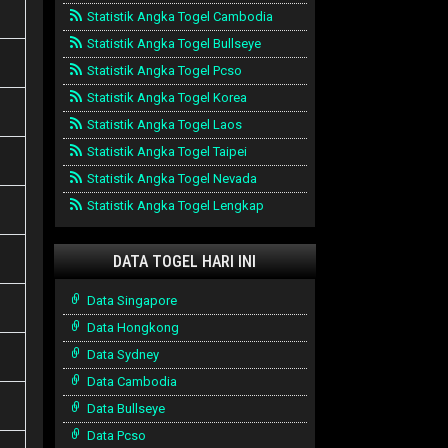
Statistik Angka Togel Cambodia
Statistik Angka Togel Bullseye
Statistik Angka Togel Pcso
Statistik Angka Togel Korea
Statistik Angka Togel Laos
Statistik Angka Togel Taipei
Statistik Angka Togel Nevada
Statistik Angka Togel Lengkap
DATA TOGEL HARI INI
Data Singapore
Data Hongkong
Data Sydney
Data Cambodia
Data Bullseye
Data Pcso