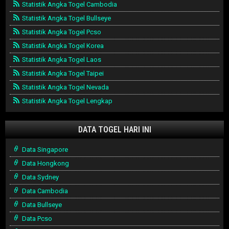
Statistik Angka Togel Cambodia
Statistik Angka Togel Bullseye
Statistik Angka Togel Pcso
Statistik Angka Togel Korea
Statistik Angka Togel Laos
Statistik Angka Togel Taipei
Statistik Angka Togel Nevada
Statistik Angka Togel Lengkap
DATA TOGEL HARI INI
Data Singapore
Data Hongkong
Data Sydney
Data Cambodia
Data Bullseye
Data Pcso