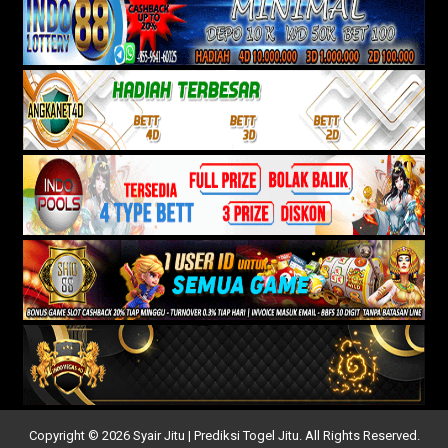
Copyright © 2026 Syair Jitu | Prediksi Togel Jitu. All Rights Reserved.