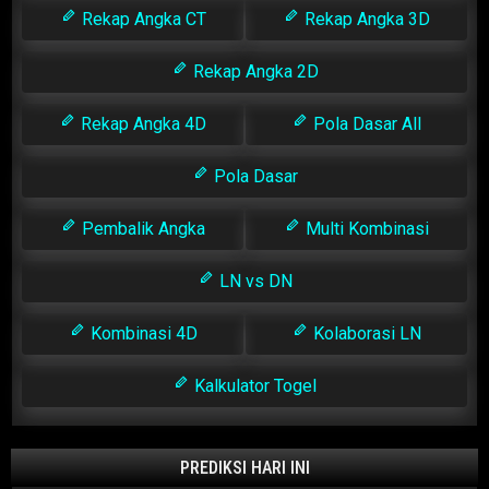
Rekap Angka CT
Rekap Angka 3D
Rekap Angka 2D
Rekap Angka 4D
Pola Dasar All
Pola Dasar
Pembalik Angka
Multi Kombinasi
LN vs DN
Kombinasi 4D
Kolaborasi LN
Kalkulator Togel
PREDIKSI HARI INI