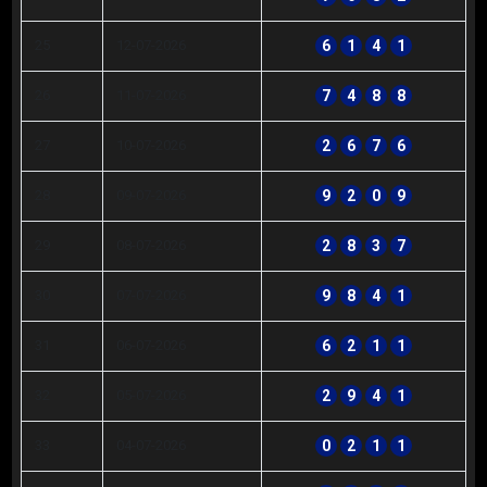
25
12-07-2026
6
1
4
1
26
11-07-2026
7
4
8
8
27
10-07-2026
2
6
7
6
28
09-07-2026
9
2
0
9
29
08-07-2026
2
8
3
7
30
07-07-2026
9
8
4
1
31
06-07-2026
6
2
1
1
32
05-07-2026
2
9
4
1
33
04-07-2026
0
2
1
1