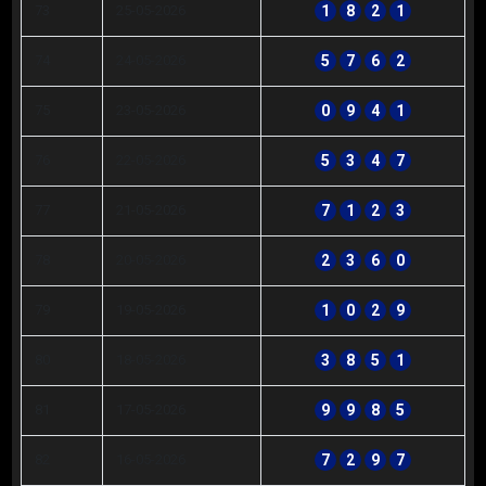
73
25-05-2026
1
8
2
1
74
24-05-2026
5
7
6
2
75
23-05-2026
0
9
4
1
76
22-05-2026
5
3
4
7
77
21-05-2026
7
1
2
3
78
20-05-2026
2
3
6
0
79
19-05-2026
1
0
2
9
80
18-05-2026
3
8
5
1
81
17-05-2026
9
9
8
5
82
16-05-2026
7
2
9
7