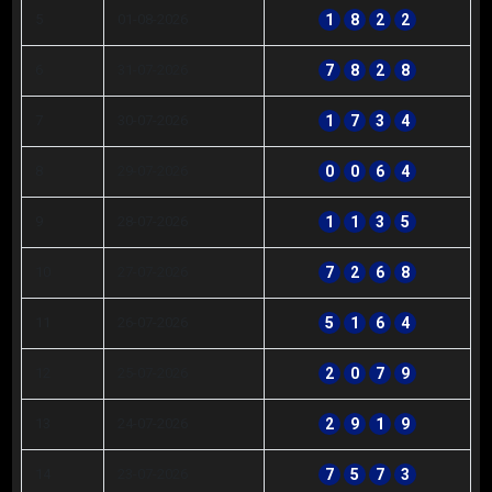
5
01-08-2026
1
8
2
2
6
31-07-2026
7
8
2
8
7
30-07-2026
1
7
3
4
8
29-07-2026
0
0
6
4
9
28-07-2026
1
1
3
5
10
27-07-2026
7
2
6
8
11
26-07-2026
5
1
6
4
12
25-07-2026
2
0
7
9
13
24-07-2026
2
9
1
9
14
23-07-2026
7
5
7
3