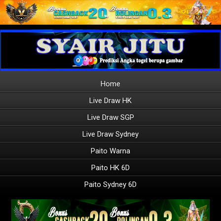
Home
Live Draw HK
Live Draw SGP
Live Draw Sydney
Paito Warna
Paito HK 6D
Paito Sydney 6D