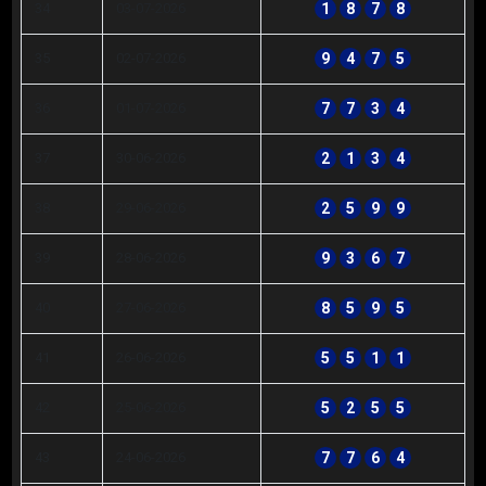
34
03-07-2026
1
8
7
8
35
02-07-2026
9
4
7
5
36
01-07-2026
7
7
3
4
37
30-06-2026
2
1
3
4
38
29-06-2026
2
5
9
9
39
28-06-2026
9
3
6
7
40
27-06-2026
8
5
9
5
41
26-06-2026
5
5
1
1
42
25-06-2026
5
2
5
5
43
24-06-2026
7
7
6
4