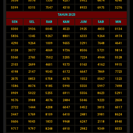
3036
5076
1330
4257
5902
6674
4340
5599
0315
7547
4310
8933
6975
3276
TAHUN 2023
SEN
SEL
RAB
KAM
JUM
SAB
MIN
0300
3936
0045
4523
3925
4833
0134
5836
1345
9267
8801
6333
9264
4974
4290
9264
1009
9655
3291
7648
4641
0138
3077
4069
9736
8506
5721
9814
5560
2765
7502
3205
7224
4944
5528
2103
2699
4601
9373
0163
4162
9915
4198
2147
9543
6172
6647
7869
7723
2075
0853
0758
6370
1552
0567
1323
1586
8074
9185
5990
5550
5997
7498
0909
5022
5255
6911
5556
8623
5291
9576
3988
4076
2484
5046
9223
2658
2722
1444
4208
6047
0452
3815
6017
3447
5769
8109
6410
2481
3981
8624
0606
9043
1833
9968
6247
2118
8940
9717
9797
8248
6910
2982
9349
0033