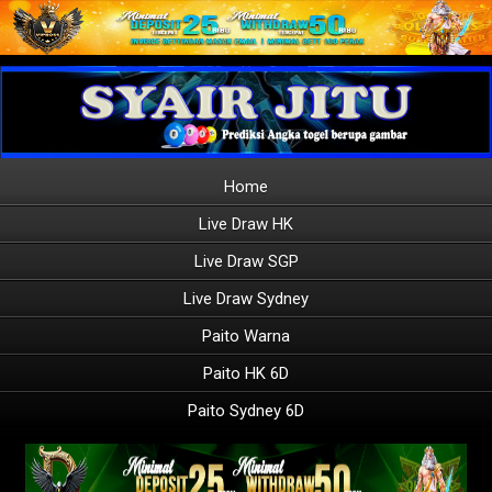
Home
Live Draw HK
Live Draw SGP
Live Draw Sydney
Paito Warna
Paito HK 6D
Paito Sydney 6D