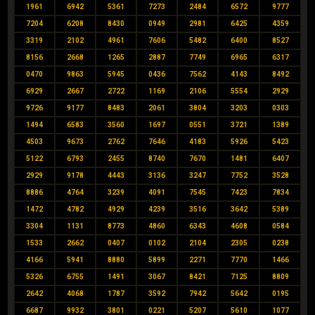
1961
6942
5361
7273
2484
6572
9777
7204
6208
8430
0949
2981
6425
4359
3319
2102
4961
7606
5482
6400
8527
8156
2668
1265
2887
7749
6965
6317
0470
9863
5945
0436
7562
4143
8492
6929
2667
2722
1169
2106
5554
2929
9726
9177
8483
2061
3804
3203
0303
1494
6583
3560
1697
0551
3721
1389
4503
9673
2762
7646
4183
5926
5423
5122
6793
2455
8740
7670
1481
6407
2929
9178
4443
3136
3247
7752
3528
8886
4764
3239
4091
7545
7423
7834
1472
4782
4929
4239
3516
3642
5389
3304
1131
8773
4860
6343
4608
0584
1533
2662
0407
0102
2104
2305
0238
4166
5941
8880
5899
2271
7770
1466
5326
6755
1491
3067
8421
7125
8809
2642
4068
1787
3592
7942
5642
0195
6687
9932
3801
0221
5207
5610
1077