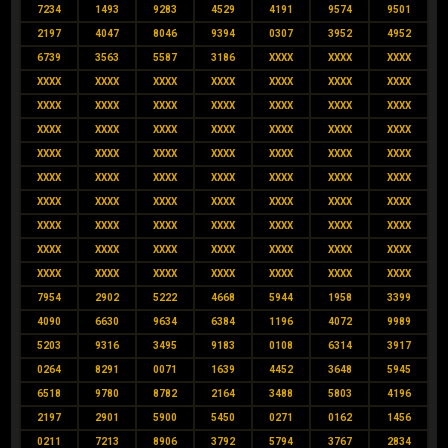
7234
1493
9283
4529
4191
9574
9501
2197
4047
8046
9394
0307
3952
4952
6739
3563
5587
3186
XXXX
XXXX
XXXX
XXXX
XXXX
XXXX
XXXX
XXXX
XXXX
XXXX
XXXX
XXXX
XXXX
XXXX
XXXX
XXXX
XXXX
XXXX
XXXX
XXXX
XXXX
XXXX
XXXX
XXXX
XXXX
XXXX
XXXX
XXXX
XXXX
XXXX
XXXX
XXXX
XXXX
XXXX
XXXX
XXXX
XXXX
XXXX
XXXX
XXXX
XXXX
XXXX
XXXX
XXXX
XXXX
XXXX
XXXX
XXXX
XXXX
XXXX
XXXX
XXXX
XXXX
XXXX
XXXX
XXXX
XXXX
XXXX
XXXX
XXXX
XXXX
XXXX
XXXX
XXXX
XXXX
XXXX
7954
2902
5222
4668
5944
1958
3399
4090
6630
9634
6384
1196
4072
9989
5203
9316
3495
9183
0108
6314
3917
0264
8291
0071
1639
4452
3648
5945
6518
9780
8782
2164
3488
5803
4196
2197
2901
5900
5450
0271
0162
1456
0211
7213
8906
3792
5794
3767
2834