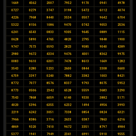
1669
4562
2007
7952
9170
0941
4978
0727
0279
3747
3198
5472
6112
4074
4226
7968
8440
3534
0507
9642
6704
5322
8156
1086
9470
0742
9053
2536
6241
6543
0833
9305
9645
0889
1115
0628
5890
4765
4820
2795
9848
1900
9747
7573
0593
2823
9585
9040
4389
2980
9672
4334
9476
4001
8362
9975
0083
9610
6301
7478
8613
1669
1282
3543
0280
5233
2600
0844
3308
0600
6759
3397
0240
7882
3382
1003
8421
8772
7077
8576
8337
9793
8075
5952
8773
0506
2342
6528
5559
3683
3290
7543
7868
6059
6140
9330
3882
5171
4020
5396
6355
6232
1494
4956
3993
2219
6242
3051
7338
0854
0824
6321
7966
8386
3716
2633
0387
7863
6216
4869
9320
7410
9672
3351
8797
4984
5377
1941
7949
2341
6991
5910
9555