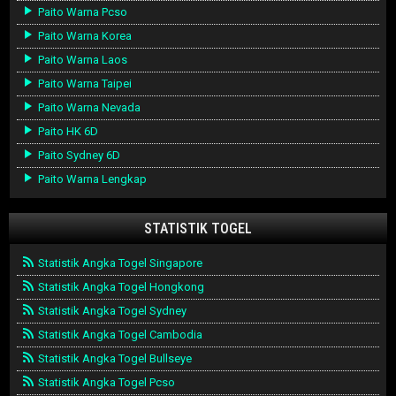
Paito Warna Pcso
Paito Warna Korea
Paito Warna Laos
Paito Warna Taipei
Paito Warna Nevada
Paito HK 6D
Paito Sydney 6D
Paito Warna Lengkap
STATISTIK TOGEL
Statistik Angka Togel Singapore
Statistik Angka Togel Hongkong
Statistik Angka Togel Sydney
Statistik Angka Togel Cambodia
Statistik Angka Togel Bullseye
Statistik Angka Togel Pcso