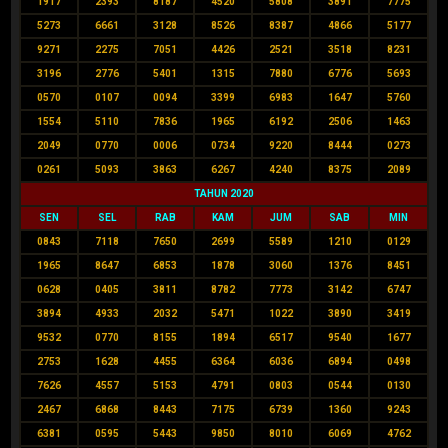
1917
2393
8187
4520
5808
3891
7775
5273
6661
3128
8526
8387
4866
5177
9271
2275
7051
4426
2521
3518
8231
3196
2776
5401
1315
7880
6776
5693
0570
0107
0094
3399
6983
1647
5760
1554
5110
7836
1965
6192
2506
1463
2049
0770
0006
0734
9220
8444
0273
0261
5093
3863
6267
4240
8375
2089
TAHUN 2020
SEN
SEL
RAB
KAM
JUM
SAB
MIN
0843
7118
7650
2699
5589
1210
0129
1965
8647
6853
1878
3060
1376
8451
0628
0405
3811
8782
7773
3142
6747
3894
4933
2032
5471
1022
3890
3419
9532
0770
8155
1894
6517
9540
1677
2753
1628
4455
6364
6036
6894
0498
7626
4557
5153
4791
0803
0544
0130
2467
6868
8443
7175
6739
1360
9243
6381
0595
5443
9850
8010
6069
4762