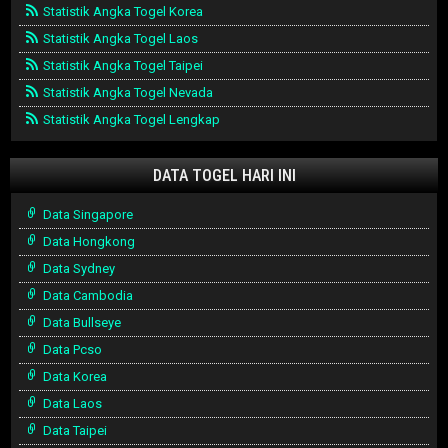
Statistik Angka Togel Korea
Statistik Angka Togel Laos
Statistik Angka Togel Taipei
Statistik Angka Togel Nevada
Statistik Angka Togel Lengkap
DATA TOGEL HARI INI
Data Singapore
Data Hongkong
Data Sydney
Data Cambodia
Data Bullseye
Data Pcso
Data Korea
Data Laos
Data Taipei