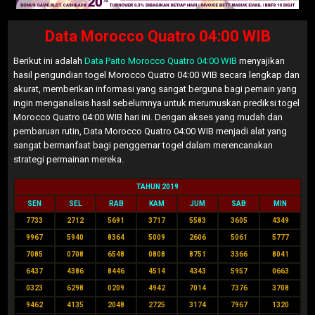
Data Morocco Quatro 04:00 WIB
Berikut ini adalah
Data Paito Morocco Quatro 04:00 WIB
menyajikan
hasil pengundian togel Morocco Quatro 04:00 WIB secara lengkap dan
akurat, memberikan informasi yang sangat berguna bagi pemain yang
ingin menganalisis hasil sebelumnya untuk merumuskan prediksi togel
Morocco Quatro 04:00 WIB hari ini. Dengan akses yang mudah dan
pembaruan rutin, Data Morocco Quatro 04:00 WIB menjadi alat yang
sangat bermanfaat bagi penggemar togel dalam merencanakan
strategi permainan mereka.
TAHUN 2019
SEN
SEL
RAB
KAM
JUM
SAB
MIN
7733
2712
5691
3717
5583
3605
4349
9967
5940
8364
5009
2606
5061
5777
7085
0708
6548
0808
8751
3366
8041
6437
4386
8446
4514
4343
5957
0663
0323
6298
0209
4942
7014
7376
3708
9462
4135
2048
2725
3174
7967
1320