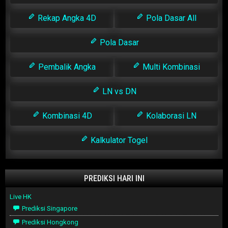
Rekap Angka 4D
Pola Dasar All
Pola Dasar
Pembalik Angka
Multi Kombinasi
LN vs DN
Kombinasi 4D
Kolaborasi LN
Kalkulator Togel
PREDIKSI HARI INI
Live HK
Prediksi Singapore
Prediksi Hongkong