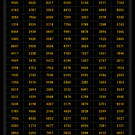
9935
0623
8217
6100
5144
5971
7762
0182
4787
3352
8472
3099
6084
8503
2384
7966
6300
7299
2437
3978
0345
1218
0539
3118
7706
9788
7248
0742
8469
3938
0847
9981
8878
2096
1066
3405
9625
3087
1938
2839
1922
5800
8847
5058
6558
8797
2604
0929
5371
0917
3228
5540
9183
1307
1501
7846
9909
1870
9472
6749
1367
0747
2511
1598
0752
1962
0978
9630
2615
7034
1943
2743
7340
0103
0935
4186
2222
1396
9376
9948
0469
2283
1604
1454
9019
2694
2495
2133
8491
1212
4347
3015
1039
6968
1874
5798
1590
4945
3049
4198
4207
3179
3870
6751
8310
3783
9666
2196
4424
2028
5599
2105
7936
8040
5832
0277
5031
4607
9027
4203
5772
0077
4722
8906
7381
3131
3856
6292
7497
5822
3988
9313
4537