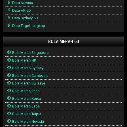
Data Nevada
Data HK 6D
Data Sydney 6D
Data Togel Lengkap
BOLA MERAH 6D
Bola Merah Singapore
Bola Merah HK
Bola Merah Sydney
Bola Merah Cambodia
Bola Merah Bullseye
Bola Merah Pcso
Bola Merah Korea
Bola Merah Laos
Bola Merah Taipei
Bola Merah Nevada