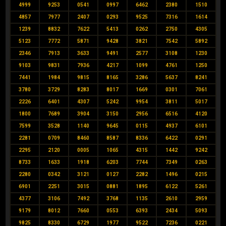
4999
9253
0541
0997
6462
2380
1510
4857
7977
2407
0293
9525
7316
1614
1239
8832
7622
5413
0262
2750
4305
5123
7772
5871
9428
3821
7542
5892
2346
7913
3633
9491
2577
3108
1230
9103
9831
7936
4217
1099
4761
1250
7441
1984
9815
8165
3286
5637
8241
3780
3729
8283
8017
1669
0301
7061
2226
6401
4307
5242
9954
3811
5017
1800
7689
3904
3150
2956
6516
4120
7599
3528
1140
9645
0115
4937
6101
2281
0709
8460
8587
8336
6422
0291
2295
2120
0005
1065
4315
1442
9242
8733
1633
1918
6203
7744
7349
0263
2280
0342
3121
0127
2282
1496
0215
6901
2251
3015
0881
1895
6122
5261
4377
3106
7492
3768
1135
2610
2959
9179
8012
7660
0553
6393
2434
5093
9825
8330
6729
1977
9522
7236
0221