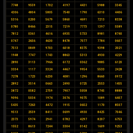
7748
9559
1702
4197
4431
5988
3345
4306
4804
5805
7540
1790
6310
4406
5316
0200
5679
5860
4691
7213
8338
0780
8466
2315
7219
7773
1397
5589
7812
0361
4616
6935
5733
8981
8740
0747
2656
4630
8478
7077
7784
0607
7513
0849
9703
6018
8375
9398
2021
1948
7747
1743
8863
5313
4930
4229
2890
3113
7966
6172
0362
9885
6120
3334
1117
3324
4467
9954
5533
2428
7278
1723
6230
4081
1296
8660
0972
2892
3514
0663
2490
0725
2553
1455
3872
0582
2759
7907
5058
8745
8888
9096
5034
1974
3076
9075
1089
6407
5435
7263
4472
1915
0652
1170
8507
9513
2559
8411
0699
4930
8425
7046
2373
5974
2941
0782
4297
8207
6753
1552
8613
7244
3304
0142
1609
9253