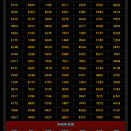
9310
8490
1185
0511
2429
3063
8622
2936
8202
8040
6291
3289
9984
0016
0415
5575
2303
3570
4644
4741
9959
9804
9013
5863
4389
4277
6348
3896
9634
3100
6275
7397
7284
9147
8224
0773
1248
6069
1469
2563
3180
7234
5548
0890
8024
0042
8544
6129
5891
4744
2220
3641
5383
3953
8217
7081
3417
0301
7365
7531
7853
1915
9868
9471
6695
1876
4374
6066
5164
8128
3939
3348
5043
9949
5951
4803
4733
1929
8773
0753
1943
7202
1242
2960
2019
7321
4135
2590
2838
0622
3184
1917
2780
7160
2253
3847
7571
6761
4772
4835
5393
1887
7999
7672
9618
7008
0928
5821
2123
8626
5472
9147
3057
4904
0627
6827
8219
7589
7450
TAHUN 2025