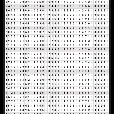
0
9
7
9
7
2
0
2
4
6
9
0
5
8
4
6
0
7
8
6
4
7
2
2
4
5
7
4
2
6
2
7
1
6
7
5
4
5
5
1
5
5
8
9
8
7
6
4
6
1
2
4
4
6
1
9
4
9
5
5
7
8
6
6
3
8
0
3
4
7
8
6
0
7
7
9
4
0
6
6
2
0
9
8
8
7
8
4
0
4
3
5
9
1
1
4
2
4
0
4
9
4
3
2
5
0
8
4
3
7
5
0
0
6
6
8
8
0
7
7
9
2
5
9
5
8
0
2
0
2
1
6
3
5
8
0
5
1
5
6
0
3
4
4
8
7
7
3
8
2
3
4
2
3
5
4
1
5
4
9
1
6
4
2
6
4
3
2
0
2
6
1
8
7
6
3
8
5
5
1
6
0
4
8
3
7
7
9
4
4
6
1
0
0
0
2
4
5
2
7
9
9
3
6
9
1
9
1
1
2
2
6
9
3
3
0
4
0
6
6
1
4
0
3
3
1
4
0
7
7
8
1
7
5
3
0
5
4
4
8
6
8
2
6
8
6
0
0
7
7
8
7
6
8
5
6
6
3
7
1
5
6
9
4
4
8
0
2
0
2
1
4
1
7
8
8
0
8
9
8
7
3
3
2
5
9
4
0
9
9
6
7
8
0
8
8
1
3
0
3
3
1
9
1
1
3
3
7
1
8
5
1
6
8
5
5
9
0
1
1
7
1
4
5
9
0
7
4
8
3
1
7
9
5
5
7
3
8
2
1
6
3
5
2
7
9
4
0
1
1
6
1
5
4
9
5
1
9
3
3
4
8
0
0
0
7
7
4
7
2
0
2
0
0
0
8
0
2
5
7
8
0
1
6
7
0
9
5
8
4
2
2
2
2
4
3
5
2
0
2
4
9
9
6
6
7
4
3
0
3
4
5
2
6
8
6
7
0
3
3
8
1
4
4
8
8
8
8
4
3
0
7
4
1
5
7
0
9
3
3
9
1
0
9
9
4
4
8
6
5
5
6
8
2
1
1
9
5
9
5
3
9
6
9
6
6
0
8
9
8
0
5
2
5
7
6
2
4
3
7
6
4
5
9
5
8
8
9
3
3
3
7
8
2
1
1
4
9
2
2
9
6
2
2
4
5
3
5
3
8
6
3
3
3
6
5
4
2
4
6
0
9
9
5
5
8
5
1
7
8
2
0
0
8
8
0
3
2
2
4
9
9
9
9
9
0
8
6
3
9
0
8
0
3
3
3
0
9
1
1
2
0
1
9
1
7
8
0
1
1
5
1
2
2
4
8
1
1
1
2
9
5
4
7
2
1
7
3
0
3
2
4
4
5
9
2
7
6
3
9
0
7
3
4
7
6
3
1
7
8
9
6
9
2
2
9
5
5
6
2
4
8
3
1
4
0
2
4
4
8
3
5
6
3
9
7
3
5
2
7
7
9
2
6
8
0
7
6
0
6
0
5
0
3
3
1
9
0
8
8
6
4
2
3
5
4
4
2
9
2
5
2
6
2
8
3
1
7
0
7
7
2
6
6
3
0
8
7
5
3
2
6
7
0
7
6
5
5
3
8
6
4
0
3
3
7
9
0
0
0
8
5
0
9
9
6
0
8
3
2
2
9
3
1
4
1
4
0
0
0
3
6
1
5
6
7
1
2
1
3
0
2
9
4
4
8
5
2
5
7
7
3
5
0
5
3
3
4
1
5
6
6
9
0
9
9
3
4
5
9
9
6
5
7
3
2
2
3
9
3
5
7
8
4
3
1
3
1
9
1
9
3
9
1
1
7
2
5
0
5
7
3
8
1
9
5
7
7
5
3
6
1
1
5
6
5
2
4
2
6
6
2
7
1
8
1
6
4
8
3
9
7
7
9
7
2
4
6
3
9
1
5
4
0
4
3
8
6
3
9
8
4
5
5
1
6
8
5
7
3
3
9
0
6
6
1
5
3
2
5
8
2
2
5
7
9
5
2
4
6
3
3
9
6
6
7
4
9
5
5
1
7
3
6
9
3
6
6
7
4
4
2
0
2
2
4
4
6
3
9