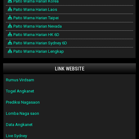
Paito Warna Harian Korea
Paito Warna Harian Laos
Paito Warna Harian Taipei
Paito Warna Harian Nevada
Paito Warna Harian HK 6D
Paito Warna Harian Sydney 6D
Paito Warna Harian Lengkap
LINK WEBSITE
Rumus Virdsam
Togel Angkanet
Prediksi Nagasaon
Lomba Naga saon
Data Angkanet
Live Sydney