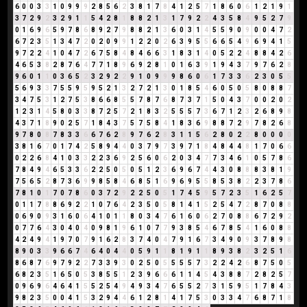
6
0
0
3
3
1
0
9
9
9
2
8
5
6
2
3
8
1
7
8
4
1
2
5
7
1
8
6
0
6
1
2
1
9
1
3
7
2
9
2
3
2
9
1
1
5
4
2
8
1
8
8
2
1
3
1
7
9
2
2
4
3
5
8
4
9
5
2
7
9
0
1
6
9
6
5
9
7
8
6
8
9
2
7
9
8
8
2
1
3
6
0
3
1
4
5
5
9
0
9
0
0
4
7
2
6
7
2
3
5
1
3
4
7
2
0
2
0
9
9
1
2
2
0
2
6
3
9
5
5
6
6
5
4
9
6
9
4
1
5
9
7
2
2
4
1
0
4
7
2
6
7
5
8
4
8
4
6
6
3
1
8
3
1
4
0
5
2
2
4
8
8
4
2
6
4
6
5
3
8
2
8
7
6
4
7
7
1
8
9
6
9
2
8
1
0
1
6
3
9
1
9
4
3
7
9
7
6
2
8
9
6
0
1
1
0
3
6
5
2
3
2
9
2
2
9
1
0
9
9
9
8
6
0
6
1
7
3
3
6
2
3
0
5
5
5
6
9
3
3
7
5
5
9
5
9
5
2
1
3
2
7
2
1
3
0
1
8
5
4
6
0
5
0
5
8
0
8
8
7
3
4
7
5
3
1
2
7
5
3
8
6
6
8
5
5
7
8
7
6
8
7
3
7
1
5
0
4
3
7
0
0
2
0
2
1
2
3
1
4
5
8
0
3
3
8
7
2
5
7
2
1
8
3
2
5
5
5
7
3
6
7
1
2
3
2
6
8
9
8
4
3
7
1
8
9
0
2
5
7
1
8
4
3
7
5
7
5
8
4
1
8
3
6
9
8
8
7
2
9
7
8
2
6
8
9
7
8
0
8
7
8
3
3
6
6
7
6
2
8
9
7
6
2
8
3
1
1
5
6
2
8
0
2
2
8
0
0
0
0
3
8
1
6
7
0
1
7
4
2
5
8
9
4
4
0
3
7
9
7
3
9
7
1
8
4
8
4
4
8
1
7
0
6
6
0
2
2
6
8
4
1
0
3
3
2
2
3
6
9
2
5
6
0
6
2
0
3
4
7
7
3
4
6
1
0
5
7
8
6
7
8
4
9
4
6
5
3
3
6
2
2
5
0
5
0
5
1
2
3
6
9
6
7
4
4
3
0
8
8
8
3
8
1
9
7
5
6
5
2
8
7
3
6
9
9
8
5
8
4
6
8
5
1
6
9
6
9
5
5
8
5
3
8
2
2
3
7
8
6
7
8
1
0
1
7
0
7
8
6
0
3
7
2
9
2
2
5
0
5
1
7
4
5
9
5
7
2
3
5
1
6
2
5
7
0
1
1
7
8
8
6
9
2
2
1
0
7
6
4
2
3
5
0
5
8
1
4
1
5
2
5
4
7
2
8
7
0
8
8
0
6
9
0
9
3
1
6
0
6
4
1
0
1
1
8
0
3
4
7
6
1
6
0
6
2
7
0
8
8
6
7
2
9
2
0
7
7
6
4
3
0
4
0
4
0
9
8
1
9
6
1
0
7
7
9
3
8
5
4
6
7
8
5
4
1
6
0
8
8
4
2
4
9
4
1
9
7
0
7
9
1
6
2
8
3
7
4
0
4
7
9
1
6
7
3
4
9
0
9
3
7
8
9
8
8
9
0
3
3
9
6
6
7
4
6
4
0
4
4
0
5
9
1
1
8
1
9
1
1
8
9
3
8
2
3
2
5
1
6
8
6
8
7
6
9
7
9
2
2
7
3
3
9
3
0
2
5
0
5
5
5
5
7
3
2
2
4
2
6
8
7
5
0
5
6
8
2
3
5
1
6
5
0
5
3
8
5
5
1
2
3
9
6
6
6
1
1
4
5
4
3
8
8
7
2
8
2
5
7
0
9
6
9
6
4
6
4
1
5
5
2
5
4
9
4
9
3
4
7
6
5
5
2
7
3
1
5
9
5
1
7
8
4
3
9
8
2
3
5
0
0
4
1
5
3
2
9
4
4
6
1
2
8
1
4
1
7
5
3
0
3
3
4
7
6
8
7
1
8