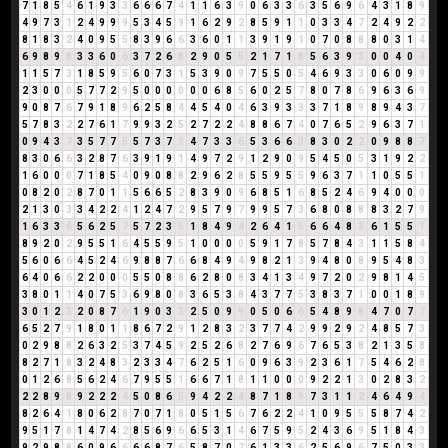
7
1
8
5
4
6
1
9
3
3
6
6
6
7
4
1
1
6
3
9
0
6
3
3
6
3
5
6
9
6
4
3
1
8
9
4
9
7
3
1
2
4
9
9
9
5
3
4
5
9
1
6
2
9
2
8
5
9
1
1
0
3
3
4
7
2
4
9
2
2
8
1
8
3
2
4
0
9
5
5
8
3
9
6
6
3
6
0
1
1
3
9
1
9
1
0
7
0
8
8
8
0
3
1
4
6
9
8
9
8
3
3
6
0
6
3
7
2
6
8
2
9
0
5
5
2
1
7
1
8
5
6
3
9
3
0
0
4
0
4
1
1
5
7
3
1
8
5
9
5
6
0
7
3
1
5
3
9
0
9
7
5
5
0
5
4
6
9
3
3
0
6
0
9
9
2
3
0
0
0
5
7
7
2
9
5
0
0
0
0
0
0
6
8
5
6
0
2
5
7
8
0
7
8
6
9
6
3
6
9
9
0
8
7
6
7
9
1
8
9
6
2
5
8
4
4
5
4
0
4
6
3
9
3
3
3
7
1
8
9
8
9
4
3
7
5
7
8
3
2
2
7
6
1
7
9
9
3
2
5
2
7
2
2
4
8
8
6
7
4
0
7
6
5
2
9
6
3
7
1
0
9
4
3
7
3
5
7
7
5
5
7
3
7
1
4
7
3
3
6
5
3
6
6
3
8
3
0
2
2
0
9
8
8
7
8
3
0
6
6
3
2
8
7
6
3
9
1
9
1
4
9
7
2
9
1
2
9
0
9
5
4
5
0
5
3
1
9
2
2
1
6
0
0
0
7
1
8
5
4
0
9
0
8
8
2
9
6
2
8
5
5
9
5
5
9
6
3
7
1
1
0
5
5
1
0
8
2
0
2
8
7
0
1
1
5
6
6
5
2
8
3
9
0
9
6
8
5
1
6
8
5
2
4
6
9
4
0
0
0
2
1
3
0
3
3
4
2
2
4
1
2
4
7
2
9
5
7
9
7
9
9
5
7
3
6
8
0
8
8
8
3
2
7
9
1
6
3
3
6
5
6
2
5
7
5
7
2
3
5
1
8
4
9
4
2
6
4
1
5
6
6
4
8
3
6
1
5
5
1
8
9
2
0
2
9
5
5
1
6
4
5
5
9
5
1
0
0
0
0
5
9
1
7
8
5
7
8
4
3
1
1
5
8
4
5
6
0
6
6
4
5
2
4
6
9
8
8
7
6
6
8
4
9
4
9
8
2
1
3
9
4
8
0
8
9
5
4
8
3
6
4
0
6
6
2
2
0
0
0
5
5
0
8
8
6
2
8
0
8
3
4
1
3
4
9
7
2
0
2
9
8
1
4
5
3
8
0
1
1
4
0
7
5
3
6
9
8
0
8
3
6
5
3
8
4
3
7
7
5
3
8
3
7
1
0
0
1
8
9
3
0
1
2
3
2
0
8
7
6
1
9
0
3
3
2
5
0
9
9
0
5
0
6
6
5
4
8
9
8
4
7
0
7
7
6
5
2
7
9
1
8
0
1
1
8
6
7
2
9
1
2
8
3
2
3
7
7
4
2
9
9
2
9
2
4
8
5
7
3
0
2
9
8
8
2
6
3
2
5
3
7
4
5
9
2
5
2
6
8
2
7
6
9
6
7
6
5
3
8
2
1
3
5
8
8
2
7
1
8
3
2
4
8
3
2
3
3
4
7
6
2
5
1
6
0
9
6
3
9
2
3
6
1
7
5
4
6
2
8
0
1
2
6
8
5
6
2
4
6
7
9
5
5
1
6
6
7
1
8
1
1
0
0
0
9
2
2
1
3
0
2
8
3
2
2
2
8
9
8
9
2
2
2
4
5
0
8
6
5
9
4
2
2
4
8
7
1
8
9
7
3
1
1
2
4
6
4
9
4
8
2
6
4
1
8
0
6
2
8
7
0
7
1
8
0
5
1
5
6
7
6
2
2
4
1
0
9
5
5
5
8
7
4
2
9
5
1
7
8
1
4
7
4
2
8
5
6
9
6
6
5
3
1
4
6
7
5
9
5
2
4
3
6
9
5
1
8
4
3
9
2
9
8
8
6
0
9
6
6
6
6
8
7
6
5
8
7
0
7
6
1
3
3
6
2
5
6
9
6
7
5
0
3
3