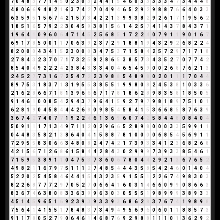
7
0
4
8
3
7
7
1
4
5
0
2
3
0
3
2
4
4
1
5
4
6
0
3
3
3
3
3
4
7
3
4
4
4
8
4
8
0
6
6
9
4
8
2
1
6
3
7
4
2
7
0
4
9
4
6
5
2
9
2
9
8
8
7
6
6
4
0
3
3
6
3
5
9
5
1
5
6
7
4
2
1
5
7
3
4
2
2
1
3
9
9
3
8
2
9
2
6
1
7
1
9
5
6
2
1
8
5
1
6
5
7
9
2
2
3
0
4
5
9
3
8
1
5
6
1
4
2
5
7
4
1
4
3
7
8
4
3
7
1
1
9
6
4
1
0
9
6
0
6
4
7
1
4
5
2
5
6
8
5
1
7
2
2
4
0
7
9
1
1
9
0
1
6
7
6
9
1
7
8
5
0
0
1
1
7
0
6
3
9
2
3
7
2
9
1
8
8
1
9
4
3
2
9
2
6
8
2
2
4
8
2
0
0
0
4
3
4
1
5
2
3
0
0
0
3
4
7
5
3
7
1
5
8
4
2
5
7
2
9
7
1
7
1
8
2
7
8
4
3
2
3
7
0
7
1
7
3
2
5
8
2
8
6
5
3
8
5
7
3
4
3
5
2
7
0
7
7
4
2
8
5
4
0
4
9
2
2
2
4
2
3
8
4
3
3
3
4
0
4
6
5
4
5
9
0
0
2
6
8
7
6
2
1
3
2
4
5
2
7
7
3
1
6
7
2
5
4
7
2
2
3
9
8
8
5
4
8
9
8
0
2
0
1
1
1
7
0
4
4
8
9
7
5
3
1
8
3
7
1
3
1
9
5
5
3
8
5
5
1
9
9
8
0
8
2
4
5
3
8
1
0
3
3
6
2
1
6
2
8
6
6
7
1
8
1
3
9
6
6
6
7
1
7
8
1
8
6
2
8
9
8
3
5
8
1
8
5
0
5
9
1
4
6
1
0
0
8
5
4
2
9
4
3
7
9
6
4
1
5
9
2
7
9
7
9
8
1
8
9
7
5
1
0
1
6
2
8
1
9
0
4
5
8
4
4
4
2
6
8
0
9
8
5
4
5
8
4
1
5
3
6
6
8
5
8
7
6
3
9
3
6
7
4
2
7
4
0
7
7
1
9
2
2
4
6
1
3
6
9
6
0
7
4
2
5
8
4
4
8
0
8
4
0
4
5
0
9
1
1
1
7
1
3
4
9
7
1
1
2
0
2
9
6
6
5
2
8
9
8
0
0
0
3
3
5
9
9
1
1
0
4
4
8
3
5
8
2
1
3
8
6
4
0
4
1
5
8
8
7
8
1
0
0
0
0
6
8
5
4
5
6
9
1
1
7
2
9
5
5
8
3
0
6
6
3
4
8
0
8
2
4
7
4
2
1
7
3
9
3
3
4
1
2
3
6
8
2
6
8
4
2
1
5
6
7
1
2
6
8
6
1
5
8
4
4
2
8
4
3
0
2
9
9
9
7
3
9
3
3
8
5
4
6
1
7
1
5
9
5
3
8
9
1
1
0
4
7
5
3
7
3
6
0
6
7
8
0
4
4
2
9
2
1
3
6
7
6
5
2
4
9
8
2
1
1
6
7
9
7
5
1
1
1
2
7
4
8
5
4
4
4
3
5
8
5
4
2
4
6
0
1
4
0
4
5
2
2
0
2
5
4
5
8
4
6
4
4
1
5
4
3
2
3
5
9
1
5
5
1
2
2
6
7
4
9
8
3
0
3
8
2
2
6
8
7
7
7
2
9
7
0
5
2
7
0
6
6
4
1
6
0
3
1
4
6
6
0
9
9
0
8
6
6
3
8
3
6
7
4
6
3
8
0
8
3
3
6
3
9
9
6
3
0
3
0
5
5
5
1
9
8
9
9
9
3
8
9
3
3
4
5
1
4
5
9
6
5
1
6
9
2
3
9
3
9
3
3
9
3
6
8
6
2
8
3
7
6
7
4
1
9
8
9
8
7
5
6
4
1
4
1
5
5
1
7
8
4
8
3
7
3
4
9
4
9
5
6
9
6
0
6
0
1
1
8
8
5
7
3
9
1
1
7
8
0
5
2
7
9
0
6
4
6
1
4
6
8
7
6
9
2
9
8
8
1
1
1
0
1
3
6
2
9
2