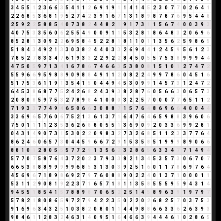
3
4
5
5
1
2
3
6
6
3
5
4
1
1
2
6
9
1
9
1
1
4
1
4
5
2
3
0
7
7
0
2
6
4
1
2
2
6
8
5
3
6
8
1
9
5
2
7
4
2
3
9
1
6
7
1
3
1
8
9
8
7
8
7
6
9
5
4
4
8
2
5
9
2
2
5
8
8
5
4
0
7
3
8
2
4
4
8
2
1
9
1
7
3
1
1
5
6
7
4
0
0
3
9
3
4
0
7
5
3
3
5
6
0
6
2
5
5
4
9
0
0
9
1
1
5
3
2
8
1
8
6
4
8
3
2
0
6
9
6
8
5
2
8
1
3
0
9
2
2
6
9
5
8
4
5
2
2
8
1
8
1
1
0
1
1
3
5
6
2
5
9
8
6
5
5
1
8
4
3
4
9
2
1
3
3
0
3
8
2
4
4
0
3
3
2
6
9
4
4
1
2
4
5
9
5
6
1
2
3
7
8
5
2
7
8
3
3
4
7
6
1
9
3
3
2
2
9
2
2
8
4
5
0
5
5
7
5
3
8
9
9
9
4
4
4
7
5
0
5
9
7
1
3
4
1
6
7
8
6
7
4
6
6
3
5
3
8
0
8
1
5
1
0
1
2
7
4
7
2
5
5
9
6
6
9
5
9
8
8
9
0
9
8
8
4
9
1
1
2
0
8
2
2
4
9
9
7
8
6
0
4
5
1
6
5
1
7
5
3
6
1
1
9
1
3
5
4
1
5
0
4
4
9
4
5
3
0
9
9
1
4
5
7
3
1
2
4
7
2
6
4
5
3
8
6
8
7
7
5
2
4
2
6
8
2
4
3
9
3
8
2
8
7
6
0
5
6
6
3
0
6
5
7
3
2
0
8
0
8
5
9
7
5
3
2
7
8
9
8
4
1
0
0
0
3
2
2
5
7
0
0
0
7
7
6
5
1
1
2
7
1
9
3
3
7
7
4
9
4
6
5
0
6
6
3
0
8
8
7
1
5
7
6
4
8
6
9
6
6
4
0
0
4
4
3
3
6
9
6
5
7
6
0
6
7
5
2
1
3
6
1
3
7
1
6
4
7
6
4
6
5
9
8
8
3
9
6
0
6
7
5
0
1
1
1
1
2
3
5
3
6
2
6
8
8
0
5
5
1
3
6
9
0
9
2
0
3
3
6
9
9
2
8
1
0
4
3
1
4
9
0
7
3
1
5
3
0
2
2
0
9
8
3
2
7
3
2
6
8
5
1
1
2
3
3
7
7
6
4
8
6
2
4
6
0
6
5
7
3
0
4
4
5
9
6
6
7
2
9
1
5
3
5
8
5
1
9
9
9
8
9
0
6
6
8
8
1
0
1
2
8
0
5
5
5
7
7
2
9
1
3
5
6
2
3
2
8
6
5
6
3
3
4
7
7
1
4
9
4
5
7
7
0
7
5
8
7
6
4
3
7
2
0
2
3
7
9
3
3
8
2
1
3
4
5
3
5
7
3
0
6
7
0
7
6
6
5
3
8
8
8
9
9
9
9
9
6
8
5
3
1
3
0
3
9
2
5
1
6
0
1
1
7
8
6
9
7
6
4
4
5
6
9
6
7
1
8
9
8
6
9
2
7
9
7
6
0
8
8
9
0
2
2
4
0
1
3
7
1
0
0
0
1
1
5
3
1
1
2
9
0
8
1
9
2
2
3
7
1
6
5
7
1
8
1
1
3
5
8
5
5
5
9
5
9
4
3
1
4
9
4
5
5
1
8
5
4
1
5
7
8
8
9
8
7
0
6
5
2
2
5
1
4
5
8
9
6
3
9
1
9
7
9
7
5
7
8
2
1
8
0
8
6
5
9
7
2
7
9
4
2
2
3
5
0
2
2
0
2
6
8
2
5
7
0
3
7
5
3
9
1
6
9
6
3
4
3
2
5
1
0
3
8
2
0
8
0
1
1
4
4
9
8
8
6
6
3
3
6
2
6
3
9
3
9
8
4
6
1
1
2
8
3
2
4
6
3
1
4
0
9
5
1
6
4
6
6
3
9
4
4
4
6
1
0
2
8
6
5