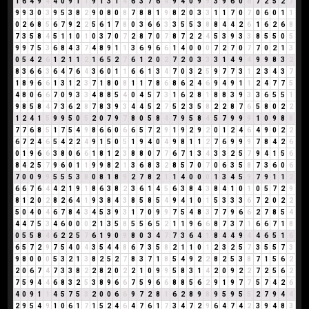
1
6
4
9
4
4
0
9
1
1
9
1
3
1
4
6
3
7
6
4
9
4
0
9
9
3
9
6
0
6
7
2
5
2
7
9
9
3
0
3
9
5
3
8
2
9
0
8
0
8
7
8
8
1
9
8
2
0
3
3
1
1
7
0
7
0
6
0
1
1
0
2
6
8
5
6
7
9
2
2
5
6
1
7
8
0
3
6
6
3
3
5
5
3
8
8
4
4
2
6
1
6
2
6
8
7
3
5
8
4
5
1
1
0
1
0
3
7
0
7
2
8
7
0
7
8
7
2
2
4
5
3
9
3
3
8
5
5
0
5
9
9
7
5
3
6
8
4
3
7
4
8
9
1
1
3
6
9
6
6
1
4
0
0
0
7
2
7
0
7
7
0
2
1
3
0
5
4
2
6
1
2
1
1
2
1
6
5
2
7
6
1
2
0
2
7
2
0
3
3
3
1
4
9
4
9
9
8
3
2
8
3
6
6
3
6
4
7
6
4
3
6
0
1
1
6
6
1
3
4
7
0
3
2
5
9
7
7
3
1
2
3
4
3
7
1
8
9
6
6
1
3
1
2
3
7
1
8
0
8
1
1
7
8
6
8
6
2
4
6
9
4
9
1
1
2
4
7
7
5
4
8
0
6
6
7
0
9
3
3
4
8
8
5
4
0
4
5
7
3
1
6
2
8
1
8
8
3
9
3
3
6
5
5
1
9
8
5
8
4
7
3
6
2
8
7
8
3
9
3
4
4
5
2
7
5
2
3
5
8
2
2
8
7
6
5
8
0
2
2
1
2
4
1
5
9
9
5
0
5
2
0
7
9
7
8
0
5
8
4
7
9
5
8
4
5
7
9
9
9
1
0
9
8
8
7
7
6
8
5
1
7
5
4
9
8
6
6
0
6
6
5
7
2
9
1
9
2
9
2
0
1
2
4
6
4
9
0
2
2
6
7
2
4
6
5
4
2
2
4
9
1
5
0
5
1
9
4
0
4
9
8
1
1
2
7
6
9
9
9
7
8
4
2
6
0
1
9
6
6
3
8
0
6
6
1
8
1
2
3
8
8
0
7
7
6
7
1
3
4
3
3
2
5
7
9
4
1
5
6
8
4
2
5
7
9
6
0
1
1
9
9
8
2
1
3
6
8
3
2
8
5
7
0
7
0
6
3
5
8
7
3
6
0
6
7
0
0
9
9
5
5
5
3
8
0
8
1
8
9
2
7
8
2
1
1
4
0
0
0
1
3
4
5
9
7
9
1
1
2
6
6
7
6
4
4
2
1
9
1
8
6
3
8
2
3
6
1
4
5
6
3
8
4
3
8
4
1
0
1
0
5
7
2
9
8
1
2
0
2
8
2
6
4
1
9
3
8
4
3
8
5
8
5
4
9
4
1
0
1
5
3
3
3
6
7
2
0
2
2
5
0
4
0
4
6
7
8
4
3
4
5
3
9
3
1
7
0
9
9
7
5
4
8
3
7
7
9
6
6
2
7
8
5
4
4
4
7
5
3
4
6
0
0
0
2
1
3
5
8
5
5
6
5
2
1
1
9
6
6
8
7
3
7
1
6
6
7
1
8
0
5
5
8
4
6
2
2
5
7
6
1
9
0
9
8
0
3
4
7
7
3
6
4
1
8
4
4
9
4
4
6
5
1
6
6
5
7
2
9
7
5
4
0
4
3
5
4
4
8
6
7
3
5
8
2
1
1
0
1
2
3
2
5
7
3
5
5
7
3
9
8
0
0
0
5
3
2
1
3
8
2
5
2
7
8
3
7
1
8
5
4
9
2
2
8
2
5
3
8
7
1
5
6
2
2
0
6
7
4
7
3
3
8
2
2
8
2
0
2
2
1
0
9
9
5
8
3
1
4
2
0
9
2
2
7
2
5
6
2
7
5
9
4
4
6
8
3
2
5
3
8
9
6
6
7
5
9
6
6
8
8
5
6
2
9
1
9
7
7
5
7
4
2
6
4
0
9
1
1
4
5
7
5
3
2
0
0
6
6
9
7
2
8
1
6
2
8
9
8
9
5
9
5
5
2
7
9
4
4
2
9
5
4
9
1
0
6
1
7
1
5
2
4
6
4
7
6
1
7
3
4
7
2
9
6
4
7
4
2
3
9
4
8
3