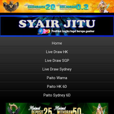
Home
Live Draw HK
Live Draw SGP
Live Draw Sydney
Paito Warna
Paito HK 6D
Paito Sydney 6D