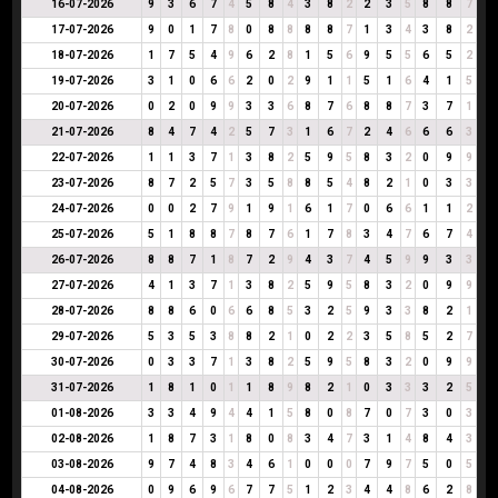
16-07-2026
9
3
6
7
4
5
8
4
3
8
2
2
3
5
8
8
7
17-07-2026
9
0
1
7
8
0
8
8
8
8
7
1
3
4
3
8
2
18-07-2026
1
7
5
4
9
6
2
8
1
5
6
9
5
5
6
5
2
19-07-2026
3
1
0
6
6
2
0
2
9
1
1
5
1
6
4
1
5
20-07-2026
0
2
0
9
9
3
3
6
8
7
6
8
8
7
3
7
1
21-07-2026
8
4
7
4
2
5
7
3
1
6
7
2
4
6
6
6
3
22-07-2026
1
1
3
7
1
3
8
2
5
9
5
8
3
2
0
9
9
23-07-2026
8
7
2
5
7
3
5
8
8
5
4
8
2
1
0
3
3
24-07-2026
0
0
2
7
9
1
9
1
6
1
7
0
6
6
1
1
2
25-07-2026
5
1
8
8
7
8
7
6
1
7
8
3
4
7
6
7
4
26-07-2026
8
8
7
1
8
7
2
9
4
3
7
4
5
9
9
3
3
27-07-2026
4
1
3
7
1
3
8
2
5
9
5
8
3
2
0
9
9
28-07-2026
8
8
6
0
6
6
8
5
3
2
5
9
3
3
8
2
1
29-07-2026
5
3
5
3
8
8
2
1
0
2
2
3
5
8
5
2
7
30-07-2026
0
3
3
7
1
3
8
2
5
9
5
8
3
2
0
9
9
31-07-2026
1
8
1
0
1
1
8
9
8
2
1
0
3
3
3
2
5
01-08-2026
3
3
4
9
4
4
1
5
8
0
8
7
0
7
3
0
3
02-08-2026
1
8
7
3
1
8
0
8
3
4
7
3
1
4
8
4
3
03-08-2026
9
7
4
8
3
4
6
1
0
0
0
7
9
7
5
0
5
04-08-2026
0
9
6
9
6
7
7
5
1
2
3
4
4
8
6
2
8