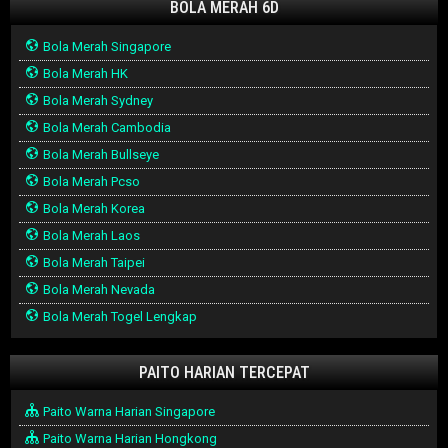
BOLA MERAH 6D
Bola Merah Singapore
Bola Merah HK
Bola Merah Sydney
Bola Merah Cambodia
Bola Merah Bullseye
Bola Merah Pcso
Bola Merah Korea
Bola Merah Laos
Bola Merah Taipei
Bola Merah Nevada
Bola Merah Togel Lengkap
PAITO HARIAN TERCEPAT
Paito Warna Harian Singapore
Paito Warna Harian Hongkong