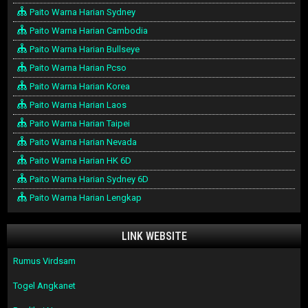
Paito Warna Harian Sydney
Paito Warna Harian Cambodia
Paito Warna Harian Bullseye
Paito Warna Harian Pcso
Paito Warna Harian Korea
Paito Warna Harian Laos
Paito Warna Harian Taipei
Paito Warna Harian Nevada
Paito Warna Harian HK 6D
Paito Warna Harian Sydney 6D
Paito Warna Harian Lengkap
LINK WEBSITE
Rumus Virdsam
Togel Angkanet