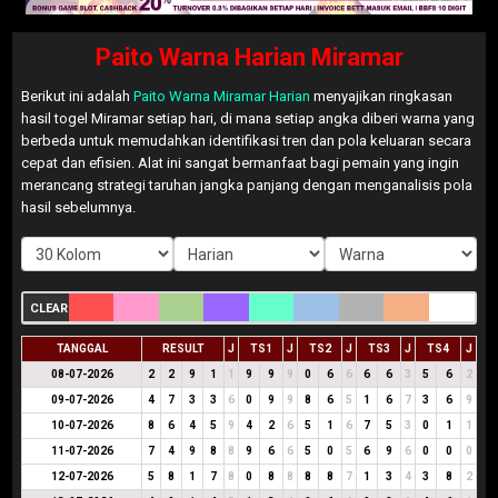
Paito Warna Harian Miramar
Berikut ini adalah
Paito Warna Miramar Harian
menyajikan ringkasan
hasil togel Miramar setiap hari, di mana setiap angka diberi warna yang
berbeda untuk memudahkan identifikasi tren dan pola keluaran secara
cepat dan efisien. Alat ini sangat bermanfaat bagi pemain yang ingin
merancang strategi taruhan jangka panjang dengan menganalisis pola
hasil sebelumnya.
CLEAR
TANGGAL
RESULT
J
TS1
J
TS2
J
TS3
J
TS4
J
08-07-2026
2
2
9
1
1
9
9
9
0
6
6
6
6
3
5
6
2
09-07-2026
4
7
3
3
6
0
9
9
8
6
5
1
6
7
3
6
9
10-07-2026
8
6
4
5
9
4
2
6
5
1
6
7
5
3
0
1
1
11-07-2026
7
4
9
8
8
9
6
6
5
0
5
6
9
6
0
0
0
12-07-2026
5
8
1
7
8
0
8
8
8
8
7
1
3
4
3
8
2