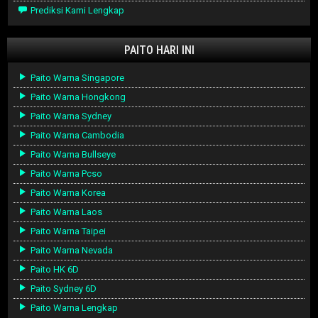
Prediksi Kami Lengkap
PAITO HARI INI
Paito Warna Singapore
Paito Warna Hongkong
Paito Warna Sydney
Paito Warna Cambodia
Paito Warna Bullseye
Paito Warna Pcso
Paito Warna Korea
Paito Warna Laos
Paito Warna Taipei
Paito Warna Nevada
Paito HK 6D
Paito Sydney 6D
Paito Warna Lengkap