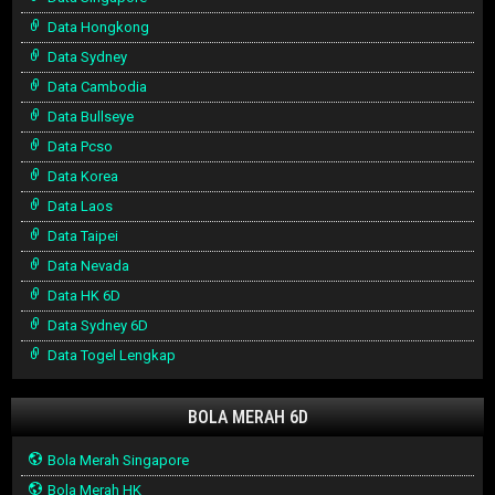
Data Hongkong
Data Sydney
Data Cambodia
Data Bullseye
Data Pcso
Data Korea
Data Laos
Data Taipei
Data Nevada
Data HK 6D
Data Sydney 6D
Data Togel Lengkap
BOLA MERAH 6D
Bola Merah Singapore
Bola Merah HK