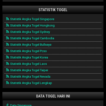
STATISTIK TOGEL
Statistik Angka Togel Singapore
Statistik Angka Togel Hongkong
Statistik Angka Togel Sydney
Statistik Angka Togel Cambodia
Statistik Angka Togel Bullseye
Statistik Angka Togel Pcso
Statistik Angka Togel Korea
Statistik Angka Togel Laos
Statistik Angka Togel Taipei
Statistik Angka Togel Nevada
Statistik Angka Togel Lengkap
DATA TOGEL HARI INI
Data Singapore