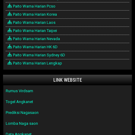
Paito Warna Harian Pcso
Paito Warna Harian Korea
Paito Warna Harian Laos
Paito Warna Harian Taipei
Paito Warna Harian Nevada
Paito Warna Harian HK 6D
Paito Warna Harian Sydney 6D
Paito Warna Harian Lengkap
LINK WEBSITE
Rumus Virdsam
Togel Angkanet
Prediksi Nagasaon
Lomba Naga saon
Data Angkanet