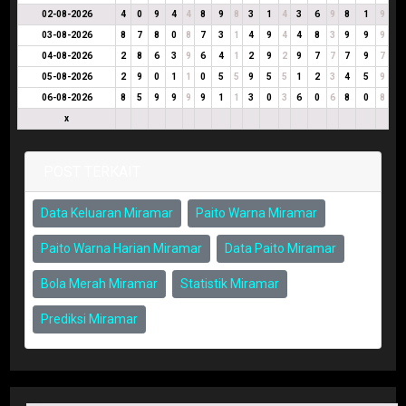
02-08-2026
4
0
9
4
4
8
9
8
3
1
4
3
6
9
8
1
9
03-08-2026
8
7
8
0
8
7
3
1
4
9
4
4
8
3
9
9
9
04-08-2026
2
8
6
3
9
6
4
1
2
9
2
9
7
7
7
9
7
05-08-2026
2
9
0
1
1
0
5
5
9
5
5
1
2
3
4
5
9
06-08-2026
8
5
9
9
9
9
1
1
3
0
3
6
0
6
8
0
8
x
POST TERKAIT
Data Keluaran Miramar
Paito Warna Miramar
Paito Warna Harian Miramar
Data Paito Miramar
Bola Merah Miramar
Statistik Miramar
Prediksi Miramar