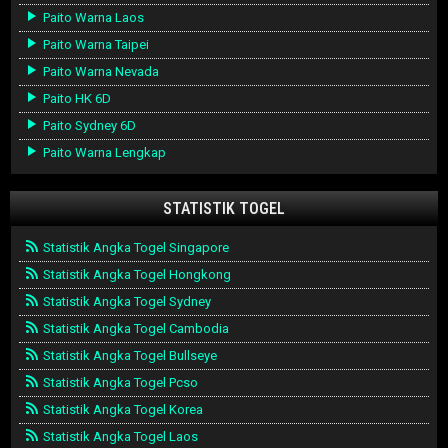
Paito Warna Laos
Paito Warna Taipei
Paito Warna Nevada
Paito HK 6D
Paito Sydney 6D
Paito Warna Lengkap
STATISTIK TOGEL
Statistik Angka Togel Singapore
Statistik Angka Togel Hongkong
Statistik Angka Togel Sydney
Statistik Angka Togel Cambodia
Statistik Angka Togel Bullseye
Statistik Angka Togel Pcso
Statistik Angka Togel Korea
Statistik Angka Togel Laos