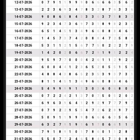
12-07-2026
0
7
9
1
1
9
9
9
0
6
6
6
6
3
5
6
2
13-07-2026
2
2
3
6
9
3
4
7
8
3
2
8
7
6
3
3
6
14-07-2026
9
0
8
6
5
8
4
3
3
3
6
3
7
1
8
3
2
15-07-2026
9
2
3
4
7
3
6
9
7
3
1
8
9
8
2
3
5
16-07-2026
6
5
1
4
5
1
3
4
9
6
6
0
8
8
4
6
1
17-07-2026
1
4
5
7
3
7
4
2
0
8
8
4
7
2
5
8
4
18-07-2026
5
3
1
1
2
1
5
6
7
7
5
0
2
2
2
7
9
19-07-2026
1
4
2
0
2
0
6
6
7
2
9
1
9
1
2
2
4
20-07-2026
9
5
9
7
7
0
0
0
4
2
6
1
1
2
9
2
2
21-07-2026
6
0
0
4
4
1
2
3
6
5
2
0
5
5
1
5
6
22-07-2026
4
8
8
4
3
8
6
5
2
3
5
3
9
3
7
3
1
23-07-2026
8
1
1
4
5
1
3
4
9
6
6
0
8
8
4
6
1
24-07-2026
5
4
9
9
9
9
1
1
3
0
3
6
0
6
8
0
8
25-07-2026
0
7
2
2
4
2
1
3
7
0
7
5
0
5
2
0
2
26-07-2026
6
9
6
3
9
6
4
1
2
9
2
9
7
7
7
9
7
27-07-2026
0
7
9
2
2
9
5
5
4
7
2
6
2
8
9
7
7
28-07-2026
5
0
9
1
1
9
9
9
0
6
6
6
6
3
5
6
2
29-07-2026
6
3
2
7
9
1
9
1
6
1
7
0
6
6
1
1
2
30-07-2026
7
9
1
8
9
1
0
1
7
8
6
0
1
1
2
8
1
31-07-2026
5
5
0
7
7
2
4
6
5
8
4
5
7
3
0
8
8