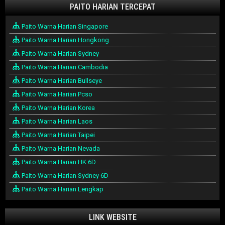
PAITO HARIAN TERCEPAT
Paito Warna Harian Singapore
Paito Warna Harian Hongkong
Paito Warna Harian Sydney
Paito Warna Harian Cambodia
Paito Warna Harian Bullseye
Paito Warna Harian Pcso
Paito Warna Harian Korea
Paito Warna Harian Laos
Paito Warna Harian Taipei
Paito Warna Harian Nevada
Paito Warna Harian HK 6D
Paito Warna Harian Sydney 6D
Paito Warna Harian Lengkap
LINK WEBSITE