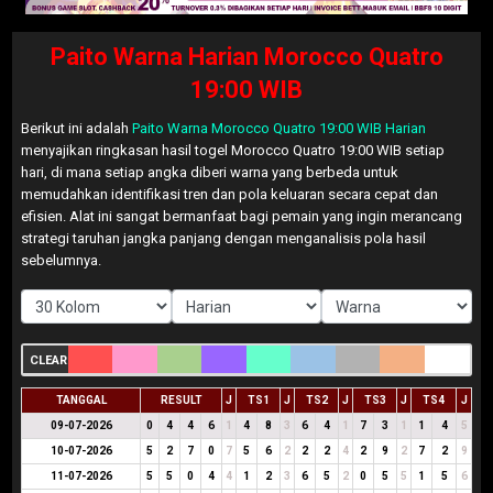
Paito Warna Harian Morocco Quatro
19:00 WIB
Berikut ini adalah
Paito Warna Morocco Quatro 19:00 WIB Harian
menyajikan ringkasan hasil togel Morocco Quatro 19:00 WIB setiap
hari, di mana setiap angka diberi warna yang berbeda untuk
memudahkan identifikasi tren dan pola keluaran secara cepat dan
efisien. Alat ini sangat bermanfaat bagi pemain yang ingin merancang
strategi taruhan jangka panjang dengan menganalisis pola hasil
sebelumnya.
CLEAR
TANGGAL
RESULT
J
TS1
J
TS2
J
TS3
J
TS4
J
09-07-2026
0
4
4
6
1
4
8
3
6
4
1
7
3
1
1
4
5
10-07-2026
5
2
7
0
7
5
6
2
2
2
4
2
9
2
7
2
9
11-07-2026
5
5
0
4
4
1
2
3
6
5
2
0
5
5
1
5
6