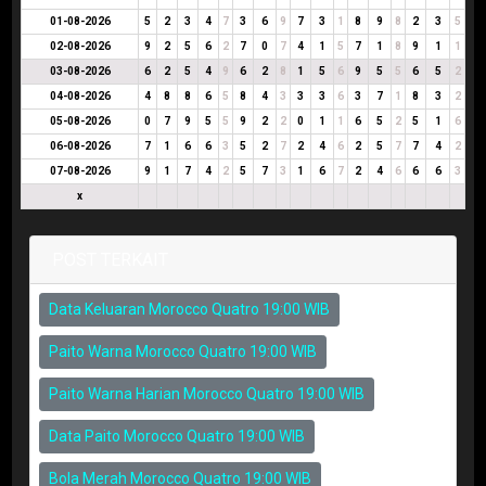
01-08-2026
5
2
3
4
7
3
6
9
7
3
1
8
9
8
2
3
5
02-08-2026
9
2
5
6
2
7
0
7
4
1
5
7
1
8
9
1
1
03-08-2026
6
2
5
4
9
6
2
8
1
5
6
9
5
5
6
5
2
04-08-2026
4
8
8
6
5
8
4
3
3
3
6
3
7
1
8
3
2
05-08-2026
0
7
9
5
5
9
2
2
0
1
1
6
5
2
5
1
6
06-08-2026
7
1
6
6
3
5
2
7
2
4
6
2
5
7
7
4
2
07-08-2026
9
1
7
4
2
5
7
3
1
6
7
2
4
6
6
6
3
x
POST TERKAIT
Data Keluaran Morocco Quatro 19:00 WIB
Paito Warna Morocco Quatro 19:00 WIB
Paito Warna Harian Morocco Quatro 19:00 WIB
Data Paito Morocco Quatro 19:00 WIB
Bola Merah Morocco Quatro 19:00 WIB