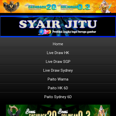
Home
Live Draw HK
Live Draw SGP
Live Draw Sydney
Paito Warna
Paito HK 6D
Paito Sydney 6D