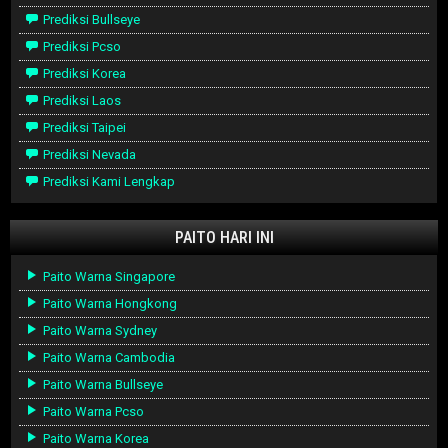
Prediksi Bullseye
Prediksi Pcso
Prediksi Korea
Prediksi Laos
Prediksi Taipei
Prediksi Nevada
Prediksi Kami Lengkap
PAITO HARI INI
Paito Warna Singapore
Paito Warna Hongkong
Paito Warna Sydney
Paito Warna Cambodia
Paito Warna Bullseye
Paito Warna Pcso
Paito Warna Korea