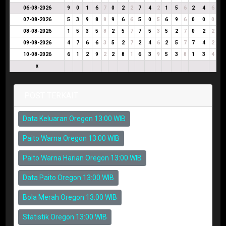
06-08-2026
9
0
1
6
7
0
2
2
7
4
2
1
5
6
2
4
6
07-08-2026
5
3
9
8
8
9
6
6
5
0
5
6
9
6
0
0
0
08-08-2026
1
5
3
5
8
2
5
7
7
5
3
5
2
7
0
2
2
09-08-2026
4
7
6
6
3
5
2
7
2
4
6
2
5
7
7
4
2
10-08-2026
6
1
2
9
2
2
8
1
6
3
9
5
3
8
1
3
4
x
POST TERKAIT
Data Keluaran Oregon 13:00 WIB
Paito Warna Oregon 13:00 WIB
Paito Warna Harian Oregon 13:00 WIB
Data Paito Oregon 13:00 WIB
Bola Merah Oregon 13:00 WIB
Statistik Oregon 13:00 WIB