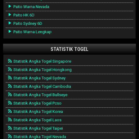
Paito Warna Nevada
Paito HK 6D
Paito Sydney 6D
Paito Warna Lengkap
STATISTIK TOGEL
Statistik Angka Togel Singapore
Statistik Angka Togel Hongkong
Statistik Angka Togel Sydney
Statistik Angka Togel Cambodia
Statistik Angka Togel Bullseye
Statistik Angka Togel Pcso
Statistik Angka Togel Korea
Statistik Angka Togel Laos
Statistik Angka Togel Taipei
Statistik Angka Togel Nevada