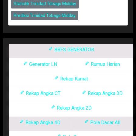
Statistik Trinidad Tobago Midday
Prediksi Trinidad Tobago Midday
BBFS GENERATOR
Generator LN
Rumus Harian
Rekap Kumat
Rekap Angka CT
Rekap Angka 3D
Rekap Angka 2D
Rekap Angka 4D
Pola Dasar All