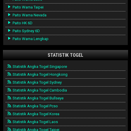
Paito Warna Taipei
Paito Warna Nevada
Paito HK 6D
Paito Sydney 6D
Paito Warna Lengkap
STATISTIK TOGEL
Statistik Angka Togel Singapore
Statistik Angka Togel Hongkong
Statistik Angka Togel Sydney
Statistik Angka Togel Cambodia
Statistik Angka Togel Bullseye
Statistik Angka Togel Pcso
Statistik Angka Togel Korea
Statistik Angka Togel Laos
Statistik Angka Togel Taipei