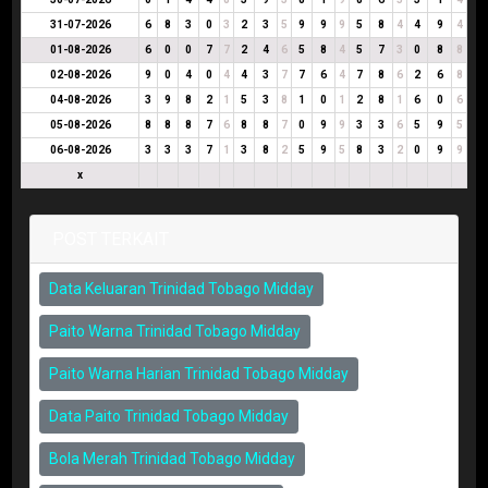
31-07-2026
6
8
3
0
3
2
3
5
9
9
9
5
8
4
4
9
4
01-08-2026
6
0
0
7
7
2
4
6
5
8
4
5
7
3
0
8
8
02-08-2026
9
0
4
0
4
4
3
7
7
6
4
7
8
6
2
6
8
04-08-2026
3
9
8
2
1
5
3
8
1
0
1
2
8
1
6
0
6
05-08-2026
8
8
8
7
6
8
8
7
0
9
9
3
3
6
5
9
5
06-08-2026
3
3
3
7
1
3
8
2
5
9
5
8
3
2
0
9
9
x
POST TERKAIT
Data Keluaran Trinidad Tobago Midday
Paito Warna Trinidad Tobago Midday
Paito Warna Harian Trinidad Tobago Midday
Data Paito Trinidad Tobago Midday
Bola Merah Trinidad Tobago Midday