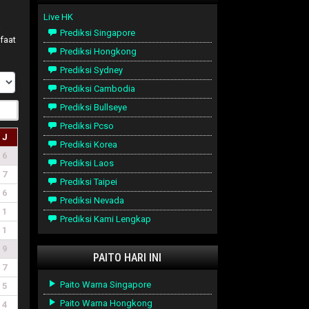
Live HK
a
Prediksi Singapore
faat
Prediksi Hongkong
Prediksi Sydney
Prediksi Cambodia
Prediksi Bullseye
Prediksi Pcso
J
Prediksi Korea
6
Prediksi Laos
7
Prediksi Taipei
6
Prediksi Nevada
1
Prediksi Kami Lengkap
1
9
PAITO HARI INI
7
Paito Warna Singapore
5
Paito Warna Hongkong
4