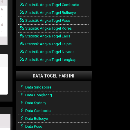
4
Statistik Angka Togel Cambodia
6
Statistik Angka Togel Bullseye
1
Statistik Angka Togel Pcso
4
Statistik Angka Togel Korea
1
Statistik Angka Togel Laos
Statistik Angka Togel Taipei
Statistik Angka Togel Nevada
Statistik Angka Togel Lengkap
DATA TOGEL HARI INI
Data Singapore
Data Hongkong
Data Sydney
Data Cambodia
Data Bullseye
Data Pcso