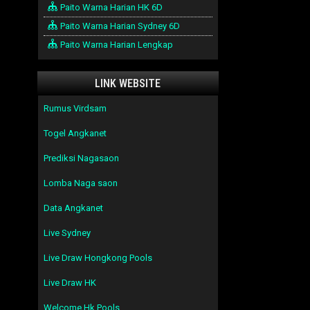
Paito Warna Harian HK 6D
Paito Warna Harian Sydney 6D
Paito Warna Harian Lengkap
LINK WEBSITE
Rumus Virdsam
Togel Angkanet
Prediksi Nagasaon
Lomba Naga saon
Data Angkanet
Live Sydney
Live Draw Hongkong Pools
Live Draw HK
Welcome Hk Pools