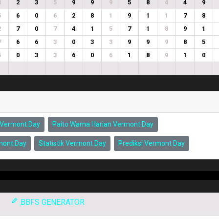
3
2
3
5
9
9
9
5
8
4
4
9
5
6
0
6
2
8
1
9
1
1
7
8
2
7
0
7
4
1
5
7
1
8
9
1
7
6
6
3
0
3
3
9
9
9
8
5
5
0
3
3
6
0
6
1
8
9
1
0
 Vermont Day
Paito Warna Harian Vermont Day
mont Day
Statistik Vermont Day
Prediksi Vermont Day
BBFS GENERATOR