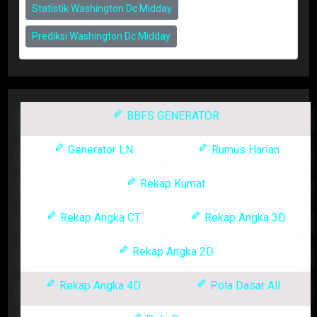
Statistik Washington Dc Midday
Prediksi Washington Dc Midday
BBFS GENERATOR
Generator LN
Rumus Harian
Rekap Kumat
Rekap Angka CT
Rekap Angka 3D
Rekap Angka 2D
Rekap Angka 4D
Pola Dasar All