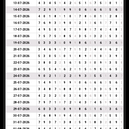
13-07-2026
4
3
4
5
9
4
2
6
5
1
6
7
5
3
0
1
1
14-07-2026
7
2
9
1
1
9
9
9
0
6
6
6
6
3
5
6
2
15-07-2026
4
0
1
8
9
1
0
1
7
8
6
0
1
1
2
8
1
16-07-2026
7
6
9
3
3
9
0
9
2
1
3
6
1
7
7
1
8
17-07-2026
4
9
5
0
5
4
7
2
9
8
8
7
4
2
4
8
3
18-07-2026
7
5
7
5
3
8
5
4
3
5
8
3
2
5
5
3
8
19-07-2026
5
3
3
3
6
0
9
9
8
6
5
1
6
7
3
6
9
20-07-2026
3
4
6
9
6
7
7
5
1
2
3
4
4
8
6
2
8
21-07-2026
5
3
0
5
5
0
1
1
8
9
8
1
0
1
3
9
3
22-07-2026
3
8
0
2
2
1
6
7
5
3
8
0
9
9
3
5
8
23-07-2026
6
5
5
4
9
6
2
8
1
5
6
9
5
5
6
5
2
24-07-2026
9
0
2
1
3
2
2
4
9
3
3
5
5
1
4
3
7
25-07-2026
1
4
9
1
1
9
9
9
0
6
6
6
6
3
5
6
2
26-07-2026
3
4
8
7
6
8
8
7
0
9
9
3
3
6
5
9
5
27-07-2026
4
2
3
2
5
0
3
3
6
0
6
1
8
9
1
0
1
28-07-2026
7
9
7
1
8
7
2
9
4
3
7
4
5
9
9
3
3
29-07-2026
6
0
3
3
6
0
9
9
8
6
5
1
6
7
3
6
9
30-07-2026
7
6
8
9
8
9
4
4
0
5
5
6
7
4
5
5
1
31-07-2026
7
9
3
7
1
3
8
2
5
9
5
8
3
2
0
9
9
01-08-2026
9
4
4
1
5
4
9
4
5
6
2
7
6
4
0
6
6