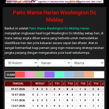
Paito Warna Harian Washington Dc
Midday
Berikut ini adalah
Paito Warna Washington Dc Midday Harian
menyajikan ringkasan hasil togel Washington Dc Midday setiap hari, di
mana setiap angka diberi warna yang berbeda untuk memudahkan
identifikasi tren dan pola keluaran secara cepat dan efisien. Alat ini
sangat bermanfaat bagi pemain yang ingin merancang strategi taruhan
jangka panjang dengan menganalisis pola hasil sebelumnya.
CLEAR
TANGGAL
RESULT
J
TS1
J
TS2
J
TS3
J
TS4
J
09-07-2026
7
8
3
3
6
0
9
9
8
6
5
1
6
7
3
6
9
10-07-2026
0
2
1
0
1
1
8
9
8
2
1
0
3
3
3
2
5
11-07-2026
6
2
0
5
5
0
1
1
8
9
8
1
0
1
3
9
3
12-07-2026
1
4
9
3
3
9
0
9
2
1
3
6
1
7
7
1
8