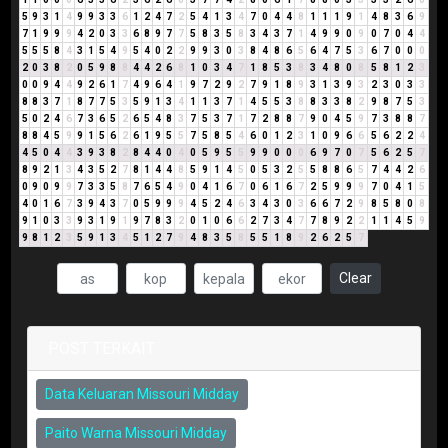
5
9
3
1
4
9
9
3
3
6
1
2
4
7
2
5
4
1
3
4
7
0
4
4
8
1
1
1
9
1
4
8
3
6
9
7
1
9
9
9
4
2
0
3
3
6
8
9
7
7
5
8
3
5
8
3
4
3
7
1
4
9
9
0
9
0
7
0
4
4
5
5
5
8
4
3
1
5
4
9
5
4
0
2
2
9
9
3
0
3
8
4
8
6
5
6
4
7
5
3
6
7
0
0
0
2
0
3
8
2
0
5
9
8
8
4
4
2
6
8
1
0
3
4
7
1
8
5
3
8
3
4
8
0
8
5
8
1
2
3
0
0
9
4
4
9
2
6
1
7
4
9
6
4
1
9
7
2
9
2
7
9
1
8
9
3
1
3
9
3
2
3
0
3
3
8
8
3
7
1
8
7
7
5
3
5
9
1
3
4
1
1
3
7
1
4
5
5
3
8
8
3
3
8
2
9
8
7
5
3
5
0
2
4
6
7
3
6
5
2
6
5
4
8
3
7
5
3
7
1
7
2
8
8
7
9
0
4
5
9
7
3
8
8
7
8
8
4
5
9
9
1
5
6
2
6
1
9
5
5
7
5
8
5
4
6
0
1
2
3
1
0
9
6
6
5
6
2
2
4
4
5
0
4
4
3
9
3
8
2
8
4
4
0
4
0
5
9
5
5
9
9
0
0
0
6
9
7
0
7
5
6
2
5
7
8
9
2
1
3
4
3
5
2
7
8
1
4
4
8
5
9
1
4
5
0
5
3
2
5
5
8
8
6
5
7
4
4
2
6
0
9
0
9
9
7
3
3
5
8
7
6
5
4
9
0
4
1
6
7
0
6
1
6
7
2
5
9
9
9
7
0
4
1
5
4
0
1
6
7
3
9
4
3
7
0
5
9
9
9
4
5
2
4
6
3
4
3
0
3
6
6
7
2
9
8
5
8
0
8
9
1
0
3
3
9
3
1
9
1
9
7
8
3
2
0
1
0
6
6
2
7
3
4
7
7
8
9
2
2
1
1
4
5
9
9
8
1
2
3
5
9
1
3
4
5
1
2
7
9
4
8
3
5
8
5
5
1
8
9
2
6
2
5
7
Clear
POST TERKAIT
Data Keluaran Missouri Midday
Paito Warna Missouri Midday