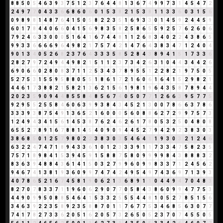
8
8
5
0
5
4
6
3
9
3
7
5
1
2
3
7
6
4
4
8
1
3
6
7
4
9
9
7
3
1
4
5
4
7
2
2
4
9
7
7
0
4
3
3
6
6
8
6
0
6
0
1
5
3
8
2
1
5
3
8
1
1
3
3
6
0
3
1
5
6
0
9
8
9
8
1
4
8
7
6
4
1
5
0
5
8
2
2
3
5
1
6
9
3
3
0
1
4
5
9
2
4
4
5
9
6
0
1
7
8
4
4
0
6
6
0
4
1
5
6
9
8
3
5
8
2
5
8
6
5
5
9
2
5
7
6
2
6
0
6
7
9
2
4
6
3
3
0
0
0
5
1
6
4
1
6
7
4
4
8
1
1
2
6
8
3
4
0
2
2
4
3
8
6
5
9
9
3
3
6
6
6
6
9
6
4
9
8
2
1
7
5
7
4
2
1
4
7
6
4
3
8
3
4
7
1
2
4
0
4
9
0
1
3
4
0
5
2
6
8
2
3
7
6
4
3
3
3
5
8
5
2
8
4
3
8
9
4
1
5
1
7
3
3
6
2
8
2
7
9
7
2
4
9
4
4
9
8
2
1
5
1
1
2
3
7
3
4
2
6
3
1
0
4
4
3
4
4
2
6
6
9
0
6
6
0
2
8
0
8
3
7
1
1
2
5
3
4
3
7
8
9
5
5
1
2
2
8
2
1
9
7
5
0
5
5
2
7
5
3
1
5
5
9
5
8
8
0
5
5
1
8
6
1
7
2
1
6
0
6
1
6
4
1
5
2
9
8
2
1
4
4
6
1
7
3
8
8
2
1
5
8
2
1
3
6
2
1
5
6
1
9
8
1
9
6
4
3
5
8
7
8
9
4
4
2
0
2
3
5
9
0
9
4
4
8
5
5
8
4
8
5
6
7
4
0
5
0
7
7
1
2
6
6
3
9
5
7
7
5
9
2
9
5
5
2
5
5
8
4
6
0
6
3
9
9
3
8
4
3
4
5
2
1
3
0
0
7
8
6
6
3
7
8
6
3
3
3
9
3
8
7
5
4
9
1
3
6
5
2
1
6
0
0
0
5
6
0
8
8
6
2
7
2
9
9
7
5
7
3
1
2
4
9
4
3
4
1
5
6
1
4
5
3
8
7
6
2
4
6
2
6
1
7
8
0
5
3
2
5
0
4
8
0
8
6
5
5
2
7
8
9
1
6
7
8
8
1
4
5
4
0
9
0
9
4
4
5
2
7
9
4
2
9
2
3
8
3
0
3
3
8
6
8
5
0
1
2
5
7
9
8
0
2
2
3
8
3
0
3
5
4
6
4
1
1
9
3
0
3
2
1
2
4
6
6
3
2
2
4
7
4
7
1
8
9
4
3
3
6
1
0
1
2
3
3
3
9
1
1
7
3
3
4
7
5
8
2
3
5
7
5
7
1
8
9
8
4
1
5
3
9
4
5
9
1
5
8
8
7
5
8
0
9
9
9
9
8
4
3
8
8
8
3
2
8
3
6
3
9
4
8
8
4
3
6
1
4
1
5
0
3
2
7
9
9
6
0
9
9
8
3
3
7
1
2
4
5
6
2
9
4
6
7
4
1
3
8
1
9
3
6
0
9
9
7
4
7
4
2
4
9
5
4
9
7
4
3
6
9
7
1
3
9
3
4
0
7
8
6
5
2
1
6
7
4
5
8
1
9
0
6
2
1
3
6
8
9
1
1
0
4
4
9
4
7
0
4
8
3
8
2
7
0
7
8
3
3
7
1
1
9
6
0
6
2
9
0
7
7
0
5
8
4
3
8
6
0
9
9
4
7
7
5
3
4
4
9
0
9
9
5
0
8
8
5
4
6
4
1
5
3
3
2
5
5
5
4
4
8
1
0
5
2
7
8
5
1
5
6
3
4
6
3
9
2
2
3
5
8
9
2
3
5
8
8
7
0
1
1
7
6
7
7
5
3
4
6
8
5
6
3
0
7
7
7
4
1
7
8
2
7
3
3
6
2
0
5
1
6
2
0
5
7
3
2
6
5
0
5
2
3
7
0
7
4
5
5
0
5