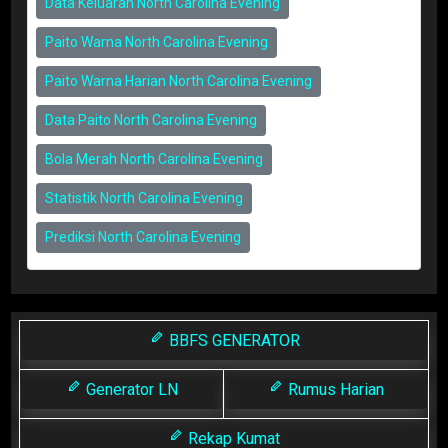
Data Keluaran North Carolina Evening
Paito Warna North Carolina Evening
Paito Warna Harian North Carolina Evening
Data Paito North Carolina Evening
Bola Merah North Carolina Evening
Statistik North Carolina Evening
Prediksi North Carolina Evening
BBFS GENERATOR
Generator LN
Rumus Harian
Rekap Kumat