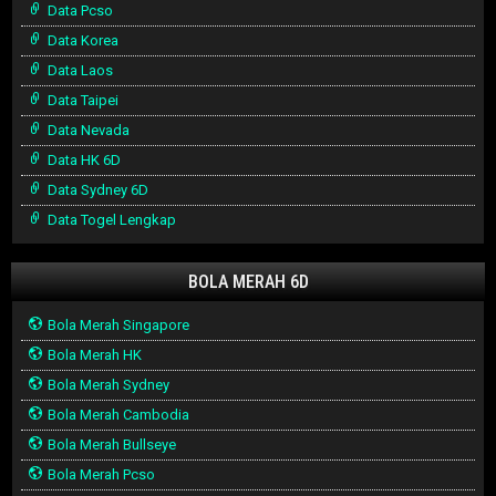
Data Pcso
Data Korea
Data Laos
Data Taipei
Data Nevada
Data HK 6D
Data Sydney 6D
Data Togel Lengkap
BOLA MERAH 6D
Bola Merah Singapore
Bola Merah HK
Bola Merah Sydney
Bola Merah Cambodia
Bola Merah Bullseye
Bola Merah Pcso