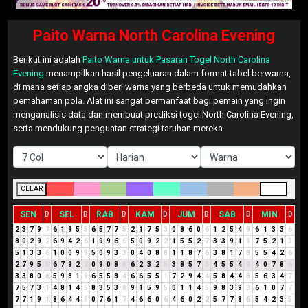
Paito Warna North Carolina Evening
Berikut ini adalah
Paito Warna untuk Pasaran Togel North Carolina
Evening
menampilkan hasil pengeluaran dalam format tabel berwarna,
di mana setiap angka diberi warna yang berbeda untuk memudahkan
pemahaman pola. Alat ini sangat bermanfaat bagi pemain yang ingin
menganalisis data dan membuat prediksi togel North Carolina Evening,
serta mendukung penguatan strategi taruhan mereka.
CLEAR
SEN
SEL
RAB
KAM
JUM
SAB
MIN
D
D
D
D
D
D
D
2
3
7
9
7
6
1
9
5
5
6
5
7
7
5
2
1
7
5
3
0
8
6
0
6
1
2
5
4
9
6
1
3
3
6
8
0
2
9
2
6
9
4
2
6
1
9
9
6
6
5
0
9
2
2
1
5
5
2
7
3
3
9
1
1
7
5
2
1
3
5
1
3
3
6
1
0
0
9
9
5
0
9
3
3
0
4
0
8
8
1
1
8
7
6
3
8
1
7
8
5
5
4
2
6
2
7
9
5
5
6
7
9
2
2
0
9
0
8
8
6
2
3
2
5
3
8
5
7
3
4
5
5
4
9
4
0
7
8
6
3
3
8
0
8
5
9
8
1
9
6
5
5
8
4
6
6
5
5
1
7
2
9
4
4
5
8
4
4
8
5
6
3
4
7
7
5
7
3
1
4
8
1
4
5
8
3
5
3
8
9
1
5
9
5
0
1
1
4
5
9
8
3
9
3
6
1
0
7
7
7
7
1
9
1
8
6
4
4
8
0
7
6
1
7
4
6
6
0
6
4
6
0
2
2
5
7
7
8
6
5
4
2
3
5