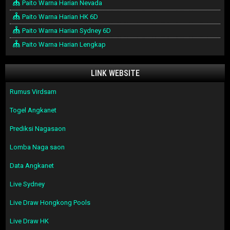
Paito Warna Harian Nevada
Paito Warna Harian HK 6D
Paito Warna Harian Sydney 6D
Paito Warna Harian Lengkap
LINK WEBSITE
Rumus Virdsam
Togel Angkanet
Prediksi Nagasaon
Lomba Naga saon
Data Angkanet
Live Sydney
Live Draw Hongkong Pools
Live Draw HK