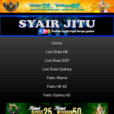
Home
Live Draw HK
Live Draw SGP
Live Draw Sydney
Paito Warna
Paito HK 6D
Paito Sydney 6D