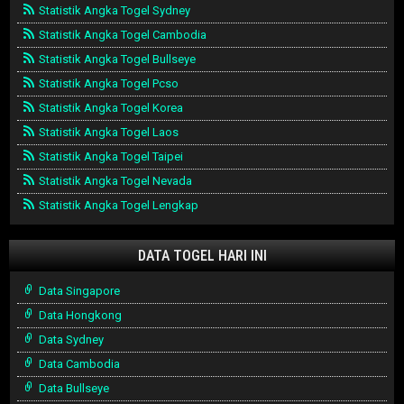
Statistik Angka Togel Sydney
Statistik Angka Togel Cambodia
Statistik Angka Togel Bullseye
Statistik Angka Togel Pcso
Statistik Angka Togel Korea
Statistik Angka Togel Laos
Statistik Angka Togel Taipei
Statistik Angka Togel Nevada
Statistik Angka Togel Lengkap
DATA TOGEL HARI INI
Data Singapore
Data Hongkong
Data Sydney
Data Cambodia
Data Bullseye