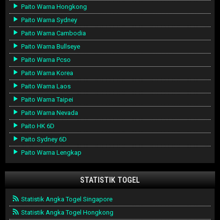
Paito Warna Hongkong
Paito Warna Sydney
Paito Warna Cambodia
Paito Warna Bullseye
Paito Warna Pcso
Paito Warna Korea
Paito Warna Laos
Paito Warna Taipei
Paito Warna Nevada
Paito HK 6D
Paito Sydney 6D
Paito Warna Lengkap
STATISTIK TOGEL
Statistik Angka Togel Singapore
Statistik Angka Togel Hongkong