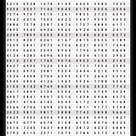
5
2
1
5
6
5
9
2
8
1
1
0
7
8
6
9
1
4
9
4
6
4
0
9
9
3
9
8
5
4
7
0
3
5
8
9
2
3
0
3
3
3
3
7
1
7
1
4
3
7
9
0
4
5
9
0
1
7
8
6
0
3
5
6
2
2
3
0
6
6
7
3
7
4
2
9
7
0
7
7
9
5
1
5
6
1
2
6
1
7
5
8
3
5
8
2
7
2
5
7
6
3
9
3
3
7
5
4
2
6
0
2
1
6
7
7
5
0
3
3
6
3
2
2
4
3
4
4
7
2
9
5
9
5
5
6
0
3
2
5
7
8
8
6
5
7
5
7
8
6
2
3
8
7
6
5
8
7
6
4
1
7
5
7
3
4
8
8
0
8
6
1
7
1
8
7
8
9
5
5
9
5
4
5
9
6
9
2
6
8
9
5
6
5
2
6
9
2
4
6
6
5
8
8
7
2
4
1
7
8
2
2
3
8
2
7
8
5
9
5
5
3
0
3
3
8
5
2
7
9
8
1
4
0
4
0
0
2
6
8
0
3
7
2
9
2
9
1
3
4
8
2
0
7
7
0
2
6
1
7
0
1
6
7
4
2
8
1
5
6
3
5
3
5
8
5
1
8
9
8
7
5
5
9
5
5
8
4
1
5
2
9
7
3
1
4
7
5
6
2
8
2
2
1
3
8
3
5
7
3
7
4
9
8
8
7
1
9
0
9
0
6
0
0
0
3
0
4
9
4
8
9
6
4
1
7
7
9
5
5
6
7
8
8
7
5
8
4
8
3
4
1
2
4
6
4
2
8
3
2
4
0
9
6
6
4
3
0
0
0
5
0
3
4
7
4
1
0
3
3
2
9
6
3
9
3
0
1
2
3
2
1
0
7
7
1
7
6
5
2
9
5
7
6
4
4
9
5
3
8
1
6
4
9
4
2
1
8
3
2
8
6
2
7
9
6
9
3
0
3
7
3
2
0
2
3
9
6
7
4
1
7
3
3
6
7
0
5
4
9
2
3
8
5
4
2
0
6
2
8
0
9
7
5
3
2
0
8
1
9
9
3
5
4
9
2
4
4
4
8
5
2
1
0
1
9
3
1
0
1
1
5
2
6
8
4
4
0
8
8
2
7
6
0
6
6
3
9
5
5
5
4
7
3
1
2
6
6
2
8
0
3
9
3
3
5
9
4
0
4
0
8
0
4
4
4
1
2
6
8
1
9
6
3
9
9
9
2
6
8
7
7
8
8
7
6
3
6
4
1
3
1
5
0
5
8
1
4
2
6
8
7
4
9
4
8
6
5
0
5
8
1
5
6
2
2
0
2
3
5
7
7
4
2
6
7
6
1
7
8
3
8
9
9
9
2
1
3
0
3
5
5
0
0
0
4
9
3
5
8
0
7
4
9
4
2
0
2
9
2
6
9
0
7
7
0
8
4
1
5
9
9
9
7
7
0
5
1
6
7
1
4
3
8
2
0
9
6
8
5
4
3
7
5
3
6
2
9
1
1
4
1
9
6
6
6
1
4
5
9
4
5
4
9
4
6
1
7
2
9
4
1
8
1
9
9
1
6
8
5
0
5
6
6
3
4
7
6
6
3
1
6
9
8
8
2
5
5
6
2
1
8
1
1
2
9
1
7
7
5
9
7
9
8
8
2
0
2
2
4
9
8
1
3
4
9
8
1
7
8
3
8
8
8
7
7
7
4
3
7
5
8
9
8
8
9
6
6
4
1
0
6
2
9
2
3
4
0
0
0
4
4
0
4
4
9
8
4
4
8
8
6
4
8
3
3
4
9
4
4
1
8
2
7
9
3
6
7
3
1
6
7
7
9
7
6
0
7
8
6
2
1
0
8
8
6
1
3
5
8
8
4
7
6
4
8
3
2
0
2
3
3
1
6
7
7
2
4
5
9
7
6
2
7
9
8
8
8
0
8
2
8
7
2
9
4
2
3
2
5
0
8
8
9
8
3
7
9
2
2
8
1
1
5
6
2
3
7
1
8
7
0
7
0
7
3
7
8
6
5
5
3
7
2
9
6
7
3
1
4