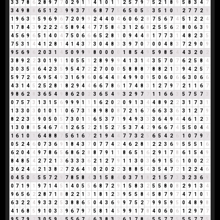
3
3
7
8
6
2
8
9
7
7
0
2
9
1
1
4
1
0
1
1
2
5
7
9
7
5
2
1
8
9
5
8
3
4
7
3
4
9
8
8
6
5
1
2
3
9
9
3
7
1
6
8
7
7
5
6
5
0
5
5
3
5
1
0
1
2
7
7
2
9
1
9
6
3
9
5
9
6
9
6
7
2
0
9
9
2
4
4
0
4
6
0
6
2
8
7
5
6
7
4
5
1
2
2
4
1
7
8
4
3
9
2
2
2
4
5
8
9
4
4
7
7
5
8
4
3
1
2
6
8
2
5
5
6
2
8
0
6
3
9
4
5
6
9
6
5
1
4
0
4
7
5
0
6
6
6
5
2
8
1
0
9
4
4
8
1
7
7
3
1
4
8
2
3
5
7
5
3
1
4
4
1
2
8
1
4
1
4
3
7
3
0
4
8
3
3
9
7
0
7
0
0
4
8
3
7
2
9
0
9
9
5
6
9
6
2
0
3
1
4
5
0
9
9
9
8
0
0
0
0
1
8
5
4
9
5
9
8
5
4
4
3
2
0
2
3
8
9
2
2
3
0
1
9
1
1
0
5
5
1
2
8
9
9
9
4
1
3
1
4
3
5
7
0
7
6
2
5
8
4
3
0
3
5
8
6
4
2
3
5
9
5
4
7
2
2
7
0
0
0
5
8
8
8
7
8
8
2
1
3
9
4
2
5
7
5
9
7
2
9
6
9
5
4
9
3
1
6
9
6
0
6
4
4
8
4
9
9
0
9
5
0
6
0
6
6
3
0
6
6
4
3
1
4
5
2
5
2
8
1
8
2
9
4
4
6
6
7
8
6
1
7
4
8
3
1
2
7
9
7
2
1
1
6
7
9
8
6
2
8
3
6
5
4
9
8
6
2
0
2
3
6
5
4
9
3
2
9
7
7
1
1
6
6
3
5
7
5
7
3
0
7
5
7
3
1
3
1
5
6
9
9
9
1
1
1
6
2
0
2
0
9
1
3
4
4
8
9
2
2
3
1
7
3
1
1
3
3
0
3
0
1
0
1
1
0
6
7
3
1
8
9
8
0
8
7
2
1
6
7
6
6
3
3
6
3
1
2
7
9
8
2
2
3
5
9
0
5
0
5
7
3
0
1
1
6
5
3
7
1
9
4
9
3
3
3
6
4
9
4
4
6
1
2
3
1
3
0
8
8
5
4
6
7
4
1
2
6
5
2
2
1
5
2
7
5
3
7
4
2
9
6
6
7
4
5
5
0
4
4
1
6
1
0
1
6
4
8
8
7
5
6
1
6
7
2
1
9
4
4
7
7
3
2
5
6
5
4
2
6
1
0
7
9
7
0
5
2
4
6
0
7
3
6
9
1
8
4
3
7
0
7
7
4
2
4
6
2
8
1
2
2
3
6
9
5
5
5
1
6
6
2
0
4
4
9
7
8
6
5
6
8
6
2
8
8
7
9
1
1
8
6
5
1
6
2
9
1
7
8
6
1
5
4
9
8
4
8
5
4
2
7
2
1
3
6
3
3
3
6
2
1
2
7
9
1
1
3
0
3
6
9
1
5
6
1
0
0
2
2
3
6
2
4
6
2
1
3
8
2
7
2
6
4
1
0
2
0
2
2
3
8
8
5
4
3
5
4
7
2
1
2
2
4
6
0
4
5
0
5
5
5
7
2
9
7
8
5
8
4
3
1
5
8
4
0
3
7
1
8
2
1
5
7
3
3
2
3
6
9
0
7
1
9
1
9
7
1
4
5
1
4
0
5
5
6
8
7
2
9
1
5
8
3
2
5
5
8
0
8
2
9
1
3
4
9
6
5
6
2
2
8
7
1
8
8
2
2
1
3
1
8
1
2
3
9
5
5
8
4
5
8
7
9
7
4
7
1
0
1
6
3
2
2
4
9
3
3
2
5
3
8
8
6
5
0
4
3
6
9
9
7
5
2
7
9
9
5
9
5
0
4
8
9
8
4
1
6
8
5
9
1
0
3
3
9
6
7
9
7
5
8
1
4
5
9
9
1
7
8
4
0
6
0
6
1
2
9
7
7
9
5
7
9
7
3
0
5
9
5
5
5
6
7
4
6
3
8
3
2
6
1
7
8
6
5
5
7
7
5
5
5
7
7
5