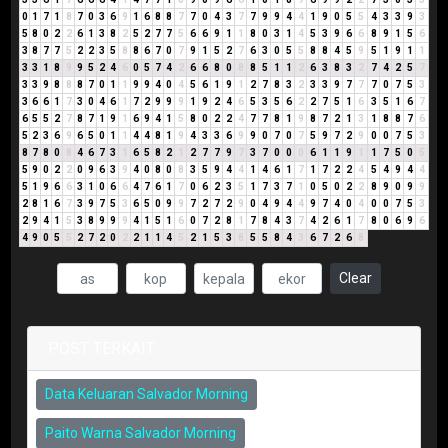
0
1
7
1
8
7
0
3
6
9
1
6
8
8
7
7
0
4
3
7
7
9
9
4
4
1
9
0
5
5
4
3
3
9
3
5
8
0
2
2
6
1
3
8
2
5
2
7
7
5
6
6
9
1
1
8
0
3
1
4
5
3
9
6
6
8
9
1
5
6
3
8
7
7
5
2
2
3
5
8
8
6
7
0
7
9
1
5
2
7
6
3
0
5
5
8
8
4
5
9
5
1
9
1
1
3
3
1
8
9
9
5
2
4
6
0
5
7
4
2
6
6
8
0
8
8
5
1
1
2
6
3
8
3
2
7
4
2
5
7
3
3
9
8
8
8
7
0
1
1
9
9
4
0
4
5
6
1
9
1
2
7
8
3
2
3
3
9
7
7
7
0
7
5
3
3
6
6
1
7
3
0
4
6
1
7
2
9
9
9
1
9
2
4
6
5
3
5
6
2
2
7
5
1
6
3
5
1
6
7
6
5
5
2
7
8
7
1
9
1
6
9
4
1
5
8
0
2
2
4
7
7
8
1
9
8
7
2
1
3
1
8
8
7
6
5
2
3
6
9
6
5
0
1
1
4
4
8
1
9
4
3
3
6
9
9
0
7
0
7
5
9
7
2
9
0
0
7
5
3
8
7
8
0
8
4
6
7
3
1
6
5
8
2
1
2
7
7
9
7
3
7
0
0
0
6
1
1
9
1
1
7
5
0
5
5
9
0
2
2
0
9
6
3
9
4
0
8
0
8
3
5
9
4
4
1
4
6
1
7
1
7
2
2
4
5
4
9
4
4
5
1
9
6
6
3
1
0
6
6
4
7
6
1
7
0
6
2
3
5
1
7
3
7
1
0
5
0
2
2
8
9
0
9
9
2
8
1
6
7
3
9
7
5
3
6
5
0
9
9
7
2
7
2
9
0
4
9
4
4
9
7
4
0
4
0
0
7
5
3
2
9
4
1
5
3
8
9
9
9
4
1
5
1
6
0
7
2
8
1
7
8
4
3
7
4
2
6
1
7
8
0
6
9
6
4
9
0
5
5
2
7
2
0
2
2
1
1
4
5
2
1
5
3
8
5
5
8
4
3
6
7
2
6
8
Clear
POST TERKAIT
Data Keluaran Salvador Morning
Paito Warna Salvador Morning