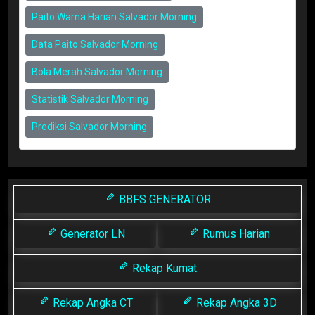
Paito Warna Harian Salvador Morning
Data Paito Salvador Morning
Bola Merah Salvador Morning
Statistik Salvador Morning
Prediksi Salvador Morning
BBFS GENERATOR
Generator LN
Rumus Harian
Rekap Kumat
Rekap Angka CT
Rekap Angka 3D