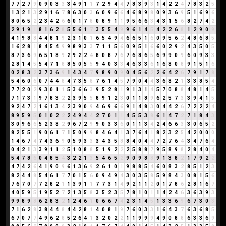
7
7
2
7
9
0
9
0
3
3
3
4
9
1
1
7
2
9
4
4
7
8
3
9
3
1
4
2
2
4
7
8
3
2
5
1
3
2
1
3
2
9
1
6
7
8
6
3
0
3
6
0
9
6
6
4
6
8
9
8
0
9
3
6
9
5
1
6
9
6
8
0
6
5
2
2
3
4
2
6
6
0
1
7
8
0
8
9
1
1
9
5
6
6
3
4
3
1
5
6
8
2
7
4
2
2
9
1
9
1
8
1
6
2
8
5
5
6
1
7
3
5
5
4
9
9
6
1
4
5
4
2
2
6
8
1
2
9
0
9
4
1
9
8
8
4
4
8
1
9
2
3
1
0
1
6
5
4
9
4
6
6
5
1
6
0
9
5
6
2
4
8
6
8
5
1
6
2
8
1
8
4
5
4
9
9
8
9
3
3
7
1
1
5
6
0
9
5
1
6
6
0
2
9
2
4
3
5
0
5
8
7
3
6
9
6
5
1
8
9
2
9
2
2
4
8
0
8
7
6
7
6
8
6
5
6
9
9
0
9
6
0
9
3
3
2
8
1
4
5
5
4
7
1
8
8
5
0
5
5
9
4
0
3
3
4
6
3
3
6
1
6
8
0
8
9
1
5
1
6
0
2
8
3
2
3
7
3
6
9
1
4
3
4
7
9
8
9
0
9
0
4
5
6
2
2
6
4
2
6
7
9
1
7
8
5
4
6
0
6
0
7
4
4
8
4
7
3
5
8
7
6
1
4
5
7
9
0
4
4
3
6
8
2
1
3
3
8
5
4
7
7
2
0
2
9
3
0
1
1
5
3
6
6
3
9
5
2
8
1
9
1
3
1
4
5
7
0
8
8
4
8
1
4
5
7
1
7
3
1
9
7
8
3
2
2
3
9
5
5
8
9
1
2
3
0
1
1
8
9
6
2
5
7
3
3
9
4
1
5
9
2
4
7
2
1
6
1
3
4
2
3
9
0
9
4
6
9
6
6
9
1
4
8
3
0
4
4
2
6
7
2
2
2
4
8
9
5
9
5
0
1
0
2
2
2
4
9
4
4
2
7
0
1
1
4
5
5
3
8
6
1
4
7
2
7
1
8
4
3
3
0
9
6
6
5
2
3
8
2
9
6
7
2
9
9
0
3
3
6
0
1
1
3
4
2
4
6
6
3
3
0
6
5
2
8
2
5
5
1
9
0
6
1
7
1
5
0
9
9
8
4
6
4
1
3
7
6
4
1
8
2
3
2
5
4
2
0
0
0
1
4
6
7
4
7
4
3
6
9
0
5
9
3
3
3
4
3
5
8
8
4
0
4
4
7
2
7
6
4
3
4
7
6
4
0
4
2
1
3
3
9
1
1
2
5
1
0
8
8
5
1
9
2
2
2
5
8
8
7
9
5
8
9
8
2
8
4
0
4
5
4
7
8
6
0
4
8
5
4
3
2
2
1
3
5
4
6
5
2
9
0
9
8
8
9
1
3
8
2
1
7
9
2
2
4
7
4
2
6
4
1
9
0
9
6
1
3
6
9
2
6
1
0
1
9
8
8
5
4
6
0
8
3
2
8
5
1
2
3
8
2
4
4
8
5
4
6
1
7
7
0
1
5
6
0
9
4
9
4
3
0
3
5
8
5
9
8
4
3
0
8
1
5
6
7
6
7
0
7
7
2
8
2
1
1
3
9
1
1
7
7
3
1
4
9
2
1
1
2
0
1
7
8
6
2
8
1
6
7
4
0
5
9
5
1
9
5
2
7
2
1
3
5
8
3
5
2
3
5
7
8
1
0
1
1
4
2
4
6
3
6
3
9
3
9
9
8
9
8
6
2
8
3
2
1
2
4
6
1
0
6
6
7
4
2
3
1
4
5
1
3
3
6
9
6
7
3
0
3
7
1
6
2
8
3
8
4
4
8
4
4
2
8
1
4
0
8
1
9
7
6
0
3
3
1
6
4
3
7
6
3
6
8
5
6
7
0
7
7
4
9
6
2
8
5
2
6
4
1
3
2
0
2
2
1
1
9
9
9
4
9
0
8
8
6
3
3
6
9