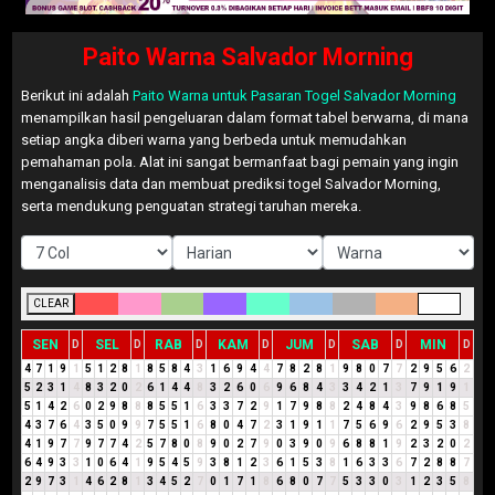
Paito Warna Salvador Morning
Berikut ini adalah
Paito Warna untuk Pasaran Togel Salvador Morning
menampilkan hasil pengeluaran dalam format tabel berwarna, di mana
setiap angka diberi warna yang berbeda untuk memudahkan
pemahaman pola. Alat ini sangat bermanfaat bagi pemain yang ingin
menganalisis data dan membuat prediksi togel Salvador Morning,
serta mendukung penguatan strategi taruhan mereka.
CLEAR
SEN
SEL
RAB
KAM
JUM
SAB
MIN
D
D
D
D
D
D
D
4
7
1
9
1
5
1
2
8
1
8
5
8
4
3
1
6
9
4
4
7
8
2
8
1
9
8
0
7
7
2
9
5
6
2
5
2
3
1
4
8
3
2
0
2
6
1
4
4
8
3
2
6
0
6
9
6
8
4
3
3
4
2
1
3
7
9
1
9
1
5
1
4
2
6
0
2
9
8
8
8
5
5
1
6
3
3
7
2
9
1
7
9
8
8
2
4
8
4
3
9
8
6
8
5
4
3
7
6
4
3
5
0
9
9
7
5
5
1
6
8
0
4
7
2
3
1
9
1
1
7
5
6
9
6
2
9
5
3
8
4
1
9
7
7
9
7
7
4
2
5
7
8
0
8
9
0
2
7
9
0
3
9
0
9
6
8
8
1
9
2
3
2
0
2
6
4
9
3
3
1
0
6
4
1
9
5
4
5
9
3
8
1
2
3
6
1
5
3
8
1
6
3
3
6
7
2
8
8
7
2
9
7
3
1
4
6
2
8
1
3
4
5
2
7
0
1
7
1
8
6
8
0
7
7
5
3
3
0
3
1
2
3
5
8