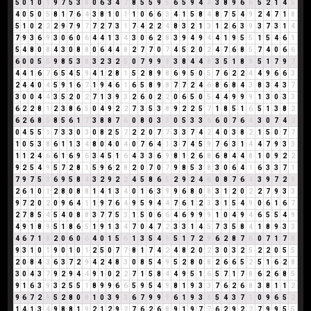
5
0
1
0
1
9
7
5
3
8
0
6
3
4
7
8
5
5
9
5
6
5
9
4
4
3
8
9
6
6
5
2
1
4
5
4
0
5
0
5
8
1
7
6
4
3
8
1
0
1
1
0
6
6
3
4
1
5
8
4
8
7
5
4
9
2
4
7
1
8
5
1
0
2
2
2
9
7
9
7
7
2
7
3
1
7
4
2
2
4
8
3
2
1
3
1
2
6
3
9
3
7
3
1
4
7
9
3
6
9
3
0
6
0
6
4
4
1
3
4
3
0
6
2
8
3
9
4
9
4
4
1
9
5
5
1
5
4
6
1
5
4
8
0
8
4
3
0
8
8
0
6
4
4
8
2
7
7
0
7
4
5
2
0
2
4
7
6
8
5
7
4
0
6
6
6
0
0
5
5
9
8
5
3
8
3
2
3
2
5
0
7
9
9
9
3
8
4
4
8
3
5
1
8
9
5
1
7
9
7
4
4
1
6
7
6
5
4
5
9
4
1
2
8
1
5
2
8
9
8
6
9
5
0
5
7
6
2
2
4
4
9
6
6
3
2
4
4
0
4
5
9
1
6
7
1
9
4
6
1
6
5
8
9
8
7
7
2
4
6
8
6
8
4
3
8
3
4
3
7
3
0
0
4
4
3
5
2
0
2
7
1
3
9
3
2
6
0
2
2
0
6
5
0
5
4
4
9
9
9
1
3
0
3
3
6
2
2
8
1
2
3
8
6
5
0
4
9
2
2
7
3
5
3
8
9
2
2
5
7
1
8
5
1
6
5
1
3
8
2
6
2
6
8
5
8
5
6
1
7
3
8
8
7
6
0
8
0
3
3
0
5
3
3
6
6
0
7
6
4
3
0
7
4
2
0
4
5
5
1
7
3
3
0
3
0
8
2
5
7
2
2
0
7
7
3
3
7
4
2
4
0
3
8
2
1
5
0
7
7
1
0
5
3
8
6
1
1
3
4
8
0
4
0
4
0
7
6
4
1
3
7
4
5
9
7
6
3
1
4
4
7
9
3
3
1
1
2
4
6
6
1
6
9
6
3
4
5
1
6
4
3
3
6
9
8
1
2
6
8
6
8
4
4
8
1
0
9
2
2
9
2
5
4
9
5
7
2
8
1
5
9
6
2
8
2
0
7
0
7
9
8
5
3
8
3
0
6
4
1
6
3
3
7
1
7
9
7
5
3
6
9
5
8
4
3
2
9
2
2
4
5
8
6
5
2
9
2
4
6
0
8
7
6
4
3
9
7
2
9
2
6
1
0
1
2
8
0
8
8
1
4
1
3
4
0
1
6
3
9
9
6
8
0
8
3
1
2
0
2
2
7
9
3
3
9
7
2
0
2
0
9
6
4
1
1
9
7
6
4
9
5
9
4
4
7
6
1
2
3
3
1
5
4
9
0
6
1
6
7
2
7
8
5
4
5
4
0
8
8
3
7
7
5
3
1
5
0
6
6
4
6
9
9
9
1
0
4
9
4
6
5
5
4
9
4
9
1
8
9
5
1
8
6
5
1
9
1
3
4
7
0
4
7
2
3
3
1
4
5
7
3
5
8
4
1
8
9
3
3
4
6
7
1
8
2
0
6
0
6
4
0
1
5
6
1
3
5
4
9
5
1
7
2
9
6
2
8
7
6
0
7
1
7
8
9
3
1
0
1
9
0
1
0
1
2
5
0
7
7
8
1
7
4
2
4
8
2
0
2
3
0
3
2
5
2
2
0
5
5
2
0
8
4
3
6
3
7
2
9
4
2
4
8
3
0
8
5
4
9
5
2
8
0
8
2
6
6
5
2
5
1
6
2
8
3
0
4
3
7
9
2
9
4
4
9
1
0
2
2
7
1
5
8
4
4
9
5
1
6
5
7
1
7
8
6
2
6
8
5
9
1
6
3
9
3
2
5
5
1
8
9
9
6
6
5
9
5
4
9
8
1
9
3
3
7
6
2
6
8
3
8
1
1
2
9
6
7
2
9
5
2
8
0
8
1
0
3
9
3
6
7
9
9
9
6
1
9
3
3
5
4
3
7
1
0
9
6
5
2
1
4
1
3
4
9
8
8
1
9
2
1
2
9
2
7
6
2
6
8
9
1
9
7
7
6
2
9
2
2
7
9
9
5
5