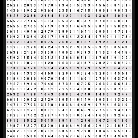
2
8
4
5
9
3
1
4
9
4
8
5
8
7
6
7
7
5
1
6
0
6
3
6
9
4
2
7
4
2
8
1
0
0
0
2
6
2
9
2
2
0
3
3
6
1
9
7
8
6
9
3
4
0
4
5
3
3
3
6
4
5
6
0
6
8
1
5
1
6
1
4
3
6
9
9
9
0
2
2
9
3
6
4
1
2
3
5
8
4
6
7
7
5
3
9
0
0
8
8
9
0
1
3
4
3
8
2
3
5
2
3
8
8
7
2
9
8
4
3
8
1
2
0
2
1
1
0
3
3
9
3
6
5
2
4
0
9
9
9
6
6
5
7
3
7
7
1
6
7
1
6
9
3
3
5
5
3
2
5
8
5
3
7
1
8
7
0
8
8
6
0
0
1
1
2
6
5
6
2
2
7
0
5
5
5
7
1
9
1
0
9
3
1
4
6
4
3
5
8
5
8
1
8
9
5
8
2
3
5
3
6
1
1
2
4
0
4
6
1
2
9
7
9
7
3
8
9
3
3
1
6
4
1
5
6
0
0
1
1
4
7
3
1
4
5
0
9
2
2
8
3
6
4
1
2
0
1
7
8
4
9
3
4
7
2
2
8
4
3
9
7
9
0
9
1
1
7
8
6
0
4
2
2
4
5
3
5
9
5
0
0
7
5
3
2
6
8
7
6
0
1
6
7
4
4
9
2
3
5
4
1
2
1
3
0
3
2
5
7
9
2
2
0
2
8
7
2
4
6
3
9
5
2
7
9
9
8
5
4
5
9
7
3
1
0
5
4
3
7
5
6
3
8
2
2
1
2
9
2
3
1
0
8
8
4
0
0
2
2
9
5
9
3
3
1
1
5
2
7
4
4
1
5
6
4
5
9
2
2
3
5
1
4
5
3
2
3
2
5
9
2
8
6
5
8
5
1
1
2
1
7
6
5
2
9
1
0
2
2
8
4
7
9
7
9
8
2
1
3
1
1
2
8
1
9
6
3
9
3
3
1
8
7
6
7
0
2
7
9
5
8
3
2
5
3
7
3
9
3
4
7
7
0
7
1
5
0
4
4
2
4
5
8
4
9
1
7
9
7
0
5
2
3
5
6
4
7
7
5
8
5
6
9
6
1
3
3
3
6
4
1
6
8
5
8
2
9
9
9
9
3
2
4
6
3
2
8
0
8
4
5
6
1
7
9
1
8
4
3
0
8
1
0
1
9
0
7
0
7
5
6
1
3
4
1
6
0
1
1
2
7
0
4
4
6
3
7
6
4
5
9
2
7
9
8
9
4
4
8
7
0
4
6
1
8
7
3
3
6
6
7
2
5
7
7
6
3
0
3
5
6
8
4
3
0
8
6
3
9
9
4
7
2
9
8
6
8
2
1
7
2
5
8
4
4
0
8
0
8
3
3
3
6
9
8
7
1
6
7
2
6
3
2
5
9
1
8
8
7
1
0
4
3
7
6
0
8
3
2
4
7
4
0
4
1
4
9
0
9
9
2
4
7
2
6
6
1
9
1
0
0
7
2
9
2
7
2
9
2
1
0
5
1
6
8
1
4
9
4
1
0
3
3
6
1
3
2
2
4
9
4
7
1
8
7
7
0
3
3
3
4
9
8
8
1
8
3
6
9
4
4
5
9
5
9
7
9
4
4
6
3
1
0
1
4
7
2
6
8
1
2
2
1
3
8
8
9
1
1
5
4
1
1
2
0
4
6
9
6
2
7
5
0
5
9
4
8
1
9
5
8
2
5
7
9
7
6
2
8
2
2
8
7
6
4
1
5
3
8
0
0
2
4
6
1
6
3
8
2
3
2
4
2
6
8
9
1
3
4
9
5
2
2
4
5
0
1
5
6
1
8
1
9
1
1
2
9
6
6
7
6
7
2
9
6
1
9
0
9
1
9
8
7
6
3
2
2
7
9
5
3
0
0
0
1
8
0
6
6
9
9
5
6
2
7
9
1
2
3
4
8
3
2
5
6
4
0
2
2
3
1
0
2
2
8
7
5
2
7
6
8
5
8
4
9
7
9
0
9
1
0
4
6
1
5
5
3
1
4
7
4
6
9
6
0
5
8
0
8
3
1
4
4
8
6
2
6
7
4
6
5
2
5
7
0
0
7
1
8
4
9
4
3
7