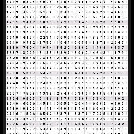
3
7
9
9
9
6
8
0
5
5
5
0
2
8
1
8
4
8
6
5
0
9
8
1
9
2
6
3
7
1
9
0
5
4
9
4
7
9
7
7
3
1
3
5
8
8
4
6
1
7
7
5
8
2
1
0
9
3
6
9
6
9
1
8
9
4
7
5
3
8
1
2
0
9
9
3
5
7
7
5
6
2
6
4
1
0
8
3
8
2
5
2
1
5
6
4
9
2
9
2
4
4
6
0
6
3
5
7
0
7
6
9
4
1
5
2
8
3
5
8
7
2
0
9
9
0
6
5
5
1
6
6
9
4
4
8
1
8
3
2
1
7
5
1
6
2
4
2
7
9
0
8
9
5
5
8
7
2
3
5
5
1
4
6
1
0
5
2
8
1
9
6
8
0
8
0
0
4
0
4
7
7
7
9
7
8
8
7
5
3
4
6
3
2
5
1
9
2
5
7
2
3
5
4
9
7
4
7
2
9
1
1
3
7
1
3
4
4
1
5
8
1
6
5
2
7
7
0
6
6
1
7
6
4
1
3
2
9
9
9
8
6
6
4
1
0
0
1
0
1
4
1
3
4
7
2
2
3
1
4
0
6
9
0
9
1
6
0
7
7
8
2
7
4
2
3
3
0
3
3
6
0
1
0
1
9
7
8
2
1
8
7
5
3
8
1
0
4
4
8
3
0
5
3
8
8
1
7
1
8
2
6
4
5
9
1
6
8
0
8
7
6
7
4
2
1
9
9
4
4
5
5
2
2
4
9
8
8
2
1
1
4
8
6
5
0
5
3
7
1
5
6
8
7
6
3
2
0
9
9
3
1
8
5
4
3
8
9
7
7
3
0
0
2
2
4
6
4
3
7
1
1
7
9
7
0
6
2
6
8
6
5
4
6
1
7
3
1
8
9
2
4
0
0
0
9
2
7
4
2
7
5
6
4
1
6
3
8
9
8
7
9
3
3
6
9
2
6
2
8
9
5
6
1
7
0
3
5
7
3
2
8
4
6
1
1
9
5
3
8
8
5
9
9
9
8
3
4
9
4
4
0
9
8
8
1
6
1
2
3
5
3
7
3
1
6
0
8
4
3
4
4
8
1
9
2
9
2
6
8
3
5
9
0
9
5
8
1
7
8
6
4
2
8
1
9
0
2
4
6
4
3
0
0
0
6
2
2
3
5
9
5
1
3
4
3
4
7
0
7
4
9
8
3
2
3
2
5
1
6
8
1
8
3
2
2
0
8
0
8
1
7
3
8
2
5
1
0
0
0
1
2
4
8
3
9
2
1
9
1
7
4
8
6
5
1
8
7
3
1
2
5
1
6
7
9
0
3
8
2
7
6
6
3
9
3
0
3
1
4
1
9
1
9
1
4
1
2
4
6
7
6
3
9
3
3
3
9
0
9
1
0
6
6
3
0
4
1
9
1
2
6
3
7
1
7
5
3
9
3
1
3
3
8
2
2
7
4
9
4
0
3
8
0
8
6
9
8
5
4
8
5
6
1
7
3
7
3
4
7
0
5
0
5
5
0
1
8
6
5
8
7
7
9
7
5
2
0
9
9
5
3
4
6
1
1
9
9
2
2
1
6
4
0
4
6
6
5
6
2
4
5
1
1
2
0
0
5
2
7
2
0
4
4
8
6
0
8
2
1
6
5
8
3
2
8
4
8
0
8
8
1
7
0
7
8
1
4
5
9
4
9
0
5
5
5
7
6
8
5
6
0
6
3
9
2
0
2
0
2
2
9
1
6
7
1
5
0
6
6
6
5
9
2
2
3
3
7
3
1
8
3
7
9
7
7
2
3
5
8
5
4
8
0
8
7
0
7
4
2
4
6
7
1
8
6
9
8
3
2
5
2
7
1
8
9
0
6
6
3
9
8
2
0
2
4
8
3
0
3
1
6
7
5
3
3
5
3
9
3
3
0
2
9
2
5
1
1
4
5
6
8
6
7
4
0
9
5
0
5
7
2
3
2
5
1
8
9
1
1
9
7
7
7
5
6
3
3
4
7
8
4
9
0
9
1
4
7
3
1
1
0
8
3
2
5
0
2
3
5