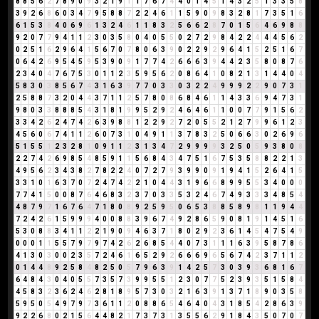
8
8
5
6
2
7
8
9
0
9
3
2
1
9
1
1
7
6
7
4
4
0
1
4
5
1
4
3
2
5
1
3
3
5
8
3
9
2
6
8
6
0
3
4
7
9
5
8
8
7
2
2
4
6
1
1
5
9
0
9
8
3
2
8
1
7
3
5
1
6
6
1
5
3
8
4
0
6
9
6
1
3
2
4
6
1
1
8
3
2
5
6
6
2
8
7
0
1
5
6
4
6
9
8
8
9
2
0
7
7
9
4
1
1
2
3
0
3
5
8
0
4
0
5
5
0
2
7
2
9
8
4
2
2
4
4
4
5
6
2
0
2
5
1
6
2
9
6
4
1
5
6
7
0
7
8
0
6
3
9
0
2
2
9
2
9
6
4
1
5
2
5
1
6
7
0
6
4
2
6
9
5
4
5
9
5
3
9
0
9
1
7
7
4
2
6
6
6
3
9
4
4
2
3
5
8
0
8
7
6
2
3
4
0
4
7
6
7
5
3
0
1
1
2
3
5
9
5
6
2
0
8
6
4
1
0
8
2
1
3
1
4
4
0
4
5
8
3
0
3
8
5
6
7
4
3
1
6
3
9
7
7
0
3
3
0
3
2
2
4
9
9
9
2
2
9
0
7
3
1
2
5
8
8
7
3
2
0
4
4
3
7
1
1
2
5
7
8
0
8
6
8
4
6
1
1
4
3
3
6
9
4
7
3
1
9
8
0
3
3
8
8
8
5
4
3
1
8
1
9
9
5
2
9
2
4
6
4
6
1
1
0
0
7
7
9
1
5
6
2
3
3
4
2
6
2
4
7
4
2
6
3
9
8
8
1
2
2
9
2
7
2
0
5
5
2
1
2
7
9
9
6
1
2
3
4
5
6
0
6
7
4
1
1
2
6
0
7
3
1
0
4
9
1
1
3
7
8
3
2
5
0
6
6
3
0
2
6
9
6
5
1
5
5
1
2
3
2
8
1
0
9
1
1
2
3
1
3
4
7
2
9
9
9
9
3
2
5
0
5
9
3
8
0
8
2
2
7
4
2
6
9
8
5
4
8
5
9
1
1
5
6
8
4
3
4
7
5
1
6
7
5
3
5
8
8
2
2
1
3
4
9
5
6
2
3
4
3
8
2
7
8
2
2
4
0
7
2
7
9
3
9
9
0
9
1
9
4
1
5
2
6
4
1
5
3
3
1
0
1
6
3
7
0
7
2
4
7
4
2
2
1
0
4
4
3
1
9
6
6
8
9
9
5
5
3
4
0
0
0
7
7
4
1
5
0
0
8
7
6
4
6
8
3
2
3
7
0
3
3
5
3
2
4
6
7
4
9
3
3
3
4
8
5
4
4
8
7
9
7
1
6
7
6
4
7
1
8
0
8
9
2
5
9
5
0
6
5
3
8
8
5
8
9
8
1
1
9
4
4
7
2
4
2
6
1
5
9
9
9
4
0
0
8
8
3
9
6
7
4
9
2
8
6
5
9
0
8
1
9
1
4
5
1
6
5
3
0
8
8
3
4
1
1
2
2
1
9
0
9
4
6
3
7
1
8
0
2
9
2
3
6
1
4
5
4
7
5
4
9
0
0
0
1
1
5
5
7
9
7
9
7
4
2
6
2
6
8
5
4
4
0
7
3
1
1
1
6
3
9
5
8
7
8
6
4
1
3
0
3
0
0
2
3
5
7
2
4
6
1
6
5
2
9
2
6
6
6
9
6
5
6
7
4
2
3
7
1
1
2
0
1
4
4
8
9
2
5
8
4
8
2
5
0
5
7
9
6
3
9
1
4
2
5
7
3
0
3
9
3
6
8
1
6
7
6
4
8
4
3
0
4
0
5
5
7
3
5
7
3
9
9
5
5
1
2
3
0
7
7
5
2
3
9
3
5
1
5
8
4
4
5
8
3
2
3
6
2
4
6
2
8
1
8
9
5
7
3
0
3
2
1
6
3
9
1
3
7
1
8
9
0
3
5
8
5
9
5
0
5
4
9
7
9
7
3
6
1
1
2
0
8
8
6
5
4
6
4
0
4
3
1
8
5
4
2
8
6
3
9
9
2
2
6
8
0
2
1
5
6
4
4
8
2
1
7
3
7
3
1
3
5
5
6
2
9
1
8
4
3
5
0
7
0
7