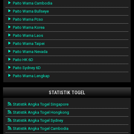
Paito Warna Cambodia
Paito Warna Bullseye
Paito Warna Pcso
Paito Warna Korea
Paito Warna Laos
Paito Warna Taipei
Paito Warna Nevada
Paito HK 6D
Paito Sydney 6D
Paito Warna Lengkap
STATISTIK TOGEL
Statistik Angka Togel Singapore
Statistik Angka Togel Hongkong
Statistik Angka Togel Sydney
Statistik Angka Togel Cambodia