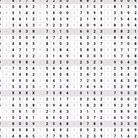
9
4
4
7
7
4
2
2
2
5
0
5
6
8
2
5
7
6
0
0
4
8
4
0
8
9
2
2
7
2
2
6
8
3
1
5
3
8
8
1
2
5
0
8
5
1
4
4
8
1
6
0
0
0
7
9
9
5
5
3
5
9
2
8
5
8
6
1
2
3
1
8
3
9
3
2
1
9
5
5
7
5
4
6
7
3
3
4
5
3
8
7
2
3
3
6
4
0
9
4
4
8
3
9
4
5
7
5
9
3
8
2
7
3
1
5
6
6
9
2
3
5
8
8
2
1
8
4
5
0
0
9
9
4
7
2
9
2
6
2
3
4
7
8
8
0
4
0
0
4
8
9
5
5
8
1
0
3
3
6
3
3
7
1
9
7
0
8
6
6
4
7
1
7
8
3
1
8
4
3
5
8
5
0
5
0
7
1
7
5
9
0
2
3
2
5
3
1
6
9
6
8
3
0
5
5
5
7
6
8
9
2
0
9
8
4
3
2
2
2
0
2
2
5
2
3
5
9
0
4
5
8
9
7
0
5
4
9
5
4
6
4
1
0
0
0
4
4
2
5
5
8
1
4
9
4
8
2
1
4
9
0
8
8
3
6
3
7
1
0
4
4
3
5
2
9
9
5
6
2
6
4
1
9
1
7
2
5
8
4
4
4
3
8
7
2
5
0
3
5
8
1
7
2
6
8
7
4
9
9
9
5
2
8
7
3
1
X
X
X
X
X
7
3
8
4
3
0
1
5
2
7
7
9
3
0
4
7
3
1
3
4
7
2
1
1
7
8
0
2
6
2
8
6
0
0
3
5
5
6
3
5
8
4
0
9
4
4
8
1
8
3
8
2
9
2
5
2
1
3
5
6
1
0
1
2
7
4
3
7
3
1
1
9
1
5
8
9
6
0
2
0
2
9
1
1
6
9
0
3
3
5
3
7
2
9
4
5
0
0
2
4
8
0
0
9
9
2
5
6
8
5
0
7
8
6
5
6
3
3
6
2
7
8
5
8
3
2
5
4
9
2
2
0
5
2
9
2
2
2
6
9
3
4
4
8
4
5
9
7
7
9
5
5
1
2
3
9
3
7
1
4
2