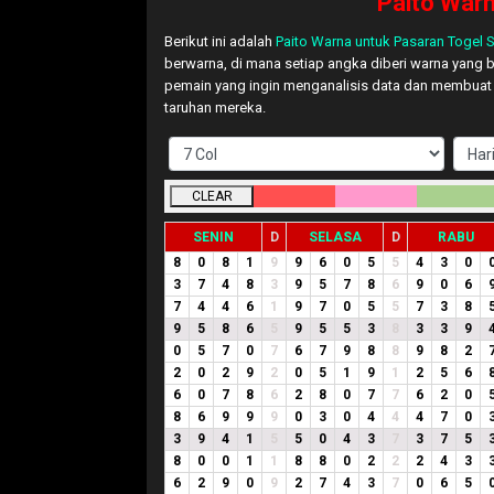
Paito War
Berikut ini adalah
Paito Warna untuk Pasaran Togel 
berwarna, di mana setiap angka diberi warna yang
pemain yang ingin menganalisis data dan membuat 
taruhan mereka.
CLEAR
SENIN
D
SELASA
D
RABU
8
0
8
1
9
9
6
0
5
5
4
3
0
3
7
4
8
3
9
5
7
8
6
9
0
6
7
4
4
6
1
9
7
0
5
5
7
3
8
9
5
8
6
5
9
5
5
3
8
3
3
9
0
5
7
0
7
6
7
9
8
8
9
8
2
2
0
2
9
2
0
5
1
9
1
2
5
6
6
0
7
8
6
2
8
0
7
7
6
2
0
8
6
9
9
9
0
3
0
4
4
4
7
0
3
9
4
1
5
5
0
4
3
7
3
7
5
8
0
0
1
1
8
8
0
2
2
2
4
3
6
2
9
0
9
2
7
4
3
7
0
6
5