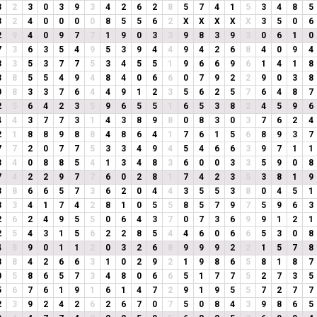
3
2
3
0
3
9
3
4
2
6
2
8
5
7
4
1
5
3
4
8
5
3
2
4
0
0
0
0
8
5
5
6
2
X
X
X
X
X
3
5
0
6
2
9
4
0
9
7
7
1
9
0
3
3
9
8
3
9
3
0
6
1
0
7
3
6
3
5
4
9
5
3
9
4
4
9
4
2
6
8
4
0
9
4
3
3
5
3
7
7
5
3
4
5
5
1
9
6
6
9
6
1
4
1
8
3
8
5
5
4
9
4
8
4
0
6
6
0
7
9
2
2
9
0
3
8
0
8
3
3
7
6
4
4
9
1
2
3
5
6
2
5
7
6
4
8
7
2
5
6
4
2
3
5
9
6
5
5
1
6
5
3
8
2
4
5
9
6
4
4
3
7
7
3
1
4
3
8
9
8
0
8
3
0
3
7
6
2
4
2
1
8
8
9
8
8
4
8
6
4
1
7
6
1
5
6
8
9
3
7
7
7
2
0
7
7
5
3
3
4
9
4
5
4
6
6
3
9
7
1
1
3
4
0
8
8
5
4
1
3
4
8
3
6
0
0
3
3
5
9
0
8
7
4
2
2
9
7
7
6
0
2
8
1
7
4
2
3
5
3
8
1
9
3
8
6
6
5
7
3
6
2
0
4
4
3
5
5
3
8
0
4
5
1
3
3
4
1
7
4
2
8
1
0
5
5
8
5
7
9
7
5
9
6
3
2
6
2
4
9
5
5
0
6
4
3
7
0
7
3
6
9
9
1
2
1
2
5
4
3
1
5
6
2
2
8
5
4
4
6
0
6
6
5
3
0
8
4
8
9
0
1
1
2
0
3
2
6
8
9
9
9
2
2
1
5
7
8
8
8
4
2
6
6
3
1
0
2
9
2
1
9
8
6
5
8
1
8
7
0
5
8
6
5
7
3
4
8
0
6
6
5
1
7
7
5
2
7
3
5
5
6
7
6
1
9
1
6
1
4
7
2
9
1
9
5
5
7
2
7
7
2
3
9
2
4
2
6
2
6
7
0
7
5
0
8
4
3
9
8
6
5