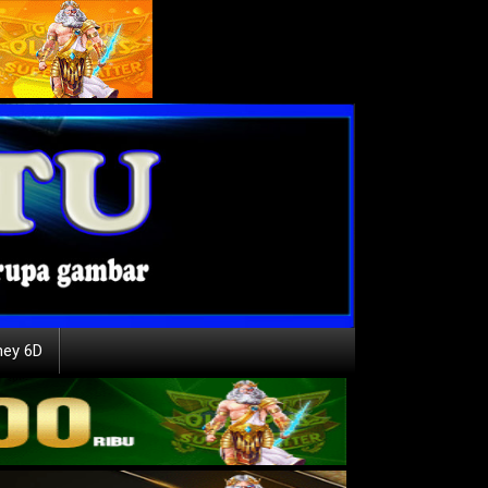
ney 6D