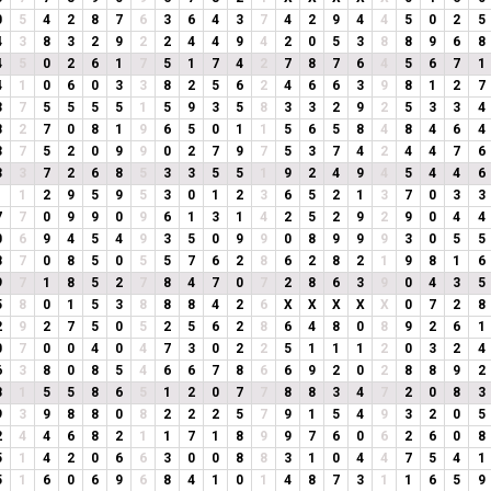
0
5
4
2
8
7
6
3
6
4
3
7
4
2
9
4
4
5
0
2
5
4
3
8
3
2
9
2
2
4
4
9
4
2
0
5
3
8
8
9
6
8
4
5
0
2
6
1
7
5
1
7
4
2
7
8
7
6
4
5
6
7
1
4
1
0
6
0
3
3
8
2
5
6
2
4
6
6
3
9
8
1
2
7
3
7
5
5
5
5
1
5
9
3
5
8
3
3
2
9
2
5
3
3
4
8
2
7
0
8
1
9
6
5
0
1
1
5
6
5
8
4
8
4
6
4
3
7
5
2
0
9
9
0
2
7
9
7
5
3
7
4
2
4
4
7
6
3
3
7
2
6
8
5
3
3
5
5
1
9
2
4
9
4
5
4
4
6
1
1
2
9
5
9
5
3
0
1
2
3
6
5
2
1
3
7
0
3
3
7
7
0
9
9
0
9
6
1
3
1
4
2
5
2
9
2
9
0
4
4
0
6
9
4
5
4
9
3
5
0
9
9
0
8
9
9
9
3
0
5
5
8
7
0
8
5
0
5
5
7
6
2
8
6
2
8
2
1
9
8
1
6
9
7
1
8
5
2
7
8
4
7
0
7
2
8
6
3
9
0
4
3
5
5
8
0
1
5
3
8
8
8
4
2
6
X
X
X
X
X
0
7
2
8
2
9
2
7
5
0
5
2
5
6
2
8
6
4
8
0
8
9
2
6
1
0
7
0
0
4
0
4
7
3
0
2
2
5
1
1
1
2
0
3
2
4
6
3
8
0
8
5
4
6
6
7
8
6
6
9
2
0
2
8
8
9
2
8
1
5
5
8
6
5
1
2
0
7
7
8
8
3
4
7
2
0
8
3
9
3
9
8
8
0
8
2
2
2
5
7
9
1
5
4
9
3
2
0
5
2
4
4
6
8
2
1
1
7
1
8
9
9
7
6
0
6
2
6
0
8
5
1
4
2
0
6
6
3
0
0
8
8
3
1
0
4
4
7
5
4
1
5
1
6
0
6
9
6
8
4
1
0
1
4
8
7
3
1
1
6
5
9