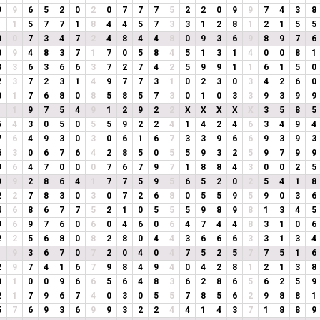
9
9
6
5
2
0
2
0
7
7
7
5
2
2
0
9
9
7
4
3
8
1
1
5
7
7
1
8
4
4
5
7
3
3
1
2
8
1
2
1
5
5
0
0
7
3
4
7
2
4
8
4
4
8
0
9
3
6
9
8
9
7
6
0
9
4
8
3
7
1
7
0
5
8
4
5
1
3
1
4
0
0
8
1
3
3
6
3
6
6
3
7
2
7
4
2
5
9
9
1
1
6
1
5
0
2
3
7
2
3
1
4
9
7
7
3
1
0
2
3
0
3
4
2
6
0
0
1
7
6
8
0
8
5
8
5
7
3
0
1
0
3
3
9
3
9
9
1
1
9
7
5
4
9
1
2
9
2
2
X
X
X
X
X
3
5
8
5
5
4
3
0
5
0
5
5
9
2
2
4
1
4
2
4
6
3
4
9
4
7
6
4
9
3
0
3
0
6
1
6
7
3
3
9
6
6
9
3
9
3
6
3
0
6
7
6
4
2
8
5
0
5
5
9
3
2
5
9
7
9
9
9
6
4
7
0
0
0
7
6
7
9
7
1
8
8
4
3
0
0
2
5
9
9
2
8
6
4
1
7
7
5
9
5
6
5
2
0
2
5
4
1
8
2
2
7
8
3
0
3
0
7
2
6
8
0
5
5
9
5
9
0
3
6
4
6
8
6
7
7
5
2
1
0
5
5
5
9
8
9
8
1
3
4
5
9
6
9
7
6
0
6
0
4
6
0
6
4
7
4
4
8
3
1
0
6
2
2
5
6
8
0
8
2
8
0
4
4
3
6
6
6
3
3
1
3
4
1
9
3
6
7
0
7
2
0
4
0
4
7
5
2
5
7
7
5
1
6
2
9
7
4
1
6
7
9
8
4
9
4
0
4
2
8
1
2
1
3
8
0
1
0
0
9
6
6
5
6
4
8
3
6
2
8
6
5
6
2
5
9
2
1
7
9
6
7
4
0
3
0
5
5
7
8
5
6
2
9
8
8
1
5
7
6
9
3
6
9
9
3
2
2
4
4
1
4
3
7
1
8
8
9