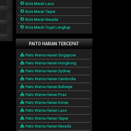
Bola Merah Laos
Bola Merah Taipei
Bola Merah Nevada
Bola Merah Togel Lengkap
PAITO HARIAN TERCEPAT
Paito Warna Harian Singapore
Paito Warna Harian Hongkong
Paito Warna Harian Sydney
Paito Warna Harian Cambodia
Paito Warna Harian Bullseye
Paito Warna Harian Pcso
Paito Warna Harian Korea
Paito Warna Harian Laos
Paito Warna Harian Taipei
Paito Warna Harian Nevada