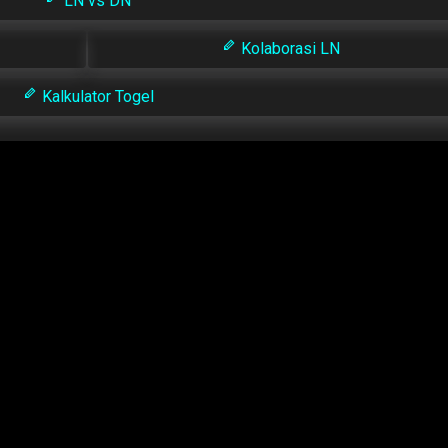
LN vs DN
Kolaborasi LN
Kalkulator Togel