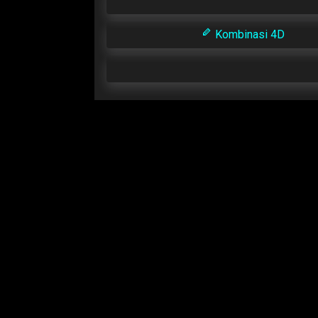
Kombinasi 4D