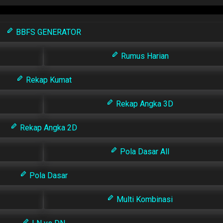
BBFS GENERATOR
Rumus Harian
Rekap Kumat
Rekap Angka 3D
Rekap Angka 2D
Pola Dasar All
Pola Dasar
Multi Kombinasi