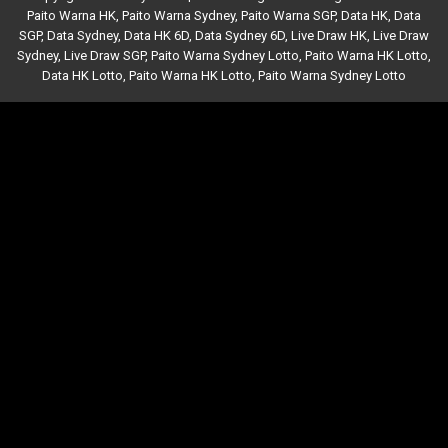
Paito Warna HK
,
Paito Warna Sydney
,
Paito Warna SGP
,
Data HK
,
Data
SGP
,
Data Sydney
,
Data HK 6D
,
Data Sydney 6D
,
Live Draw HK
,
Live Draw
Sydney
,
Live Draw SGP
,
Paito Warna Sydney Lotto
,
Paito Warna HK Lotto
,
Data HK Lotto
,
Paito Warna HK Lotto
,
Paito Warna Sydney Lotto