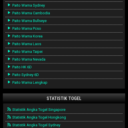
Paito Warna Sydney
Paito Warna Cambodia
Paito Warna Bullseye
Paito Warna Pcso
Paito Warna Korea
Paito Warna Laos
Paito Warna Taipei
Paito Warna Nevada
Paito HK 6D
Paito Sydney 6D
Paito Warna Lengkap
STATISTIK TOGEL
Statistik Angka Togel Singapore
Statistik Angka Togel Hongkong
Statistik Angka Togel Sydney