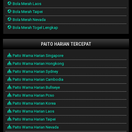
Bola Merah Laos
Bola Merah Taipei
Bola Merah Nevada
Bola Merah Togel Lengkap
PAITO HARIAN TERCEPAT
Paito Warna Harian Singapore
Paito Warna Harian Hongkong
Paito Warna Harian Sydney
Paito Warna Harian Cambodia
Paito Warna Harian Bullseye
Paito Warna Harian Pcso
Paito Warna Harian Korea
Paito Warna Harian Laos
Paito Warna Harian Taipei
Paito Warna Harian Nevada