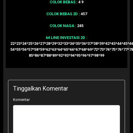
COLOK BEBAS :
4 9
COLOK BEBAS 2D :
457
COLOK NAGA :
245
64 LINE INVESTASI 2D :
22*23*24*25*26*27*28*29*32*33*34*35*36*37*38*39*42*43*44*45*4
54*55*56*57*58*59*62*63*64*65*66*67*68*69*72*73*74*75*76*77*7
85*86*87*88*89*92*93*94*95*96*97*98*99
Tinggalkan Komentar
Komentar