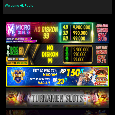
Welcome Hk Pools