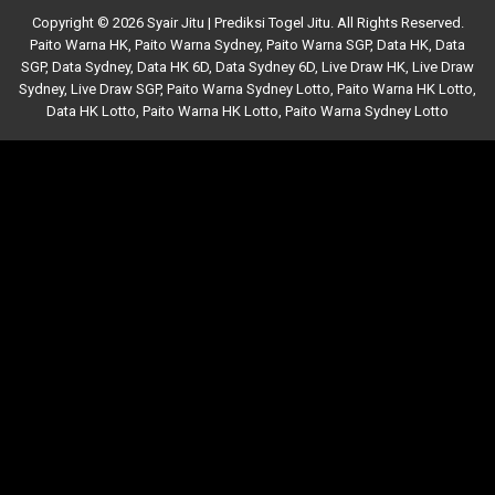
Copyright © 2026 Syair Jitu | Prediksi Togel Jitu. All Rights Reserved.
Paito Warna HK
,
Paito Warna Sydney
,
Paito Warna SGP
,
Data HK
,
Data
SGP
,
Data Sydney
,
Data HK 6D
,
Data Sydney 6D
,
Live Draw HK
,
Live Draw
Sydney
,
Live Draw SGP
,
Paito Warna Sydney Lotto
,
Paito Warna HK Lotto
,
Data HK Lotto
,
Paito Warna HK Lotto
,
Paito Warna Sydney Lotto