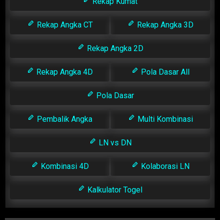
Rekap Kumat
Rekap Angka CT
Rekap Angka 3D
Rekap Angka 2D
Rekap Angka 4D
Pola Dasar All
Pola Dasar
Pembalik Angka
Multi Kombinasi
LN vs DN
Kombinasi 4D
Kolaborasi LN
Kalkulator Togel