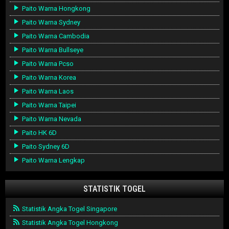
Paito Warna Hongkong
Paito Warna Sydney
Paito Warna Cambodia
Paito Warna Bullseye
Paito Warna Pcso
Paito Warna Korea
Paito Warna Laos
Paito Warna Taipei
Paito Warna Nevada
Paito HK 6D
Paito Sydney 6D
Paito Warna Lengkap
STATISTIK TOGEL
Statistik Angka Togel Singapore
Statistik Angka Togel Hongkong