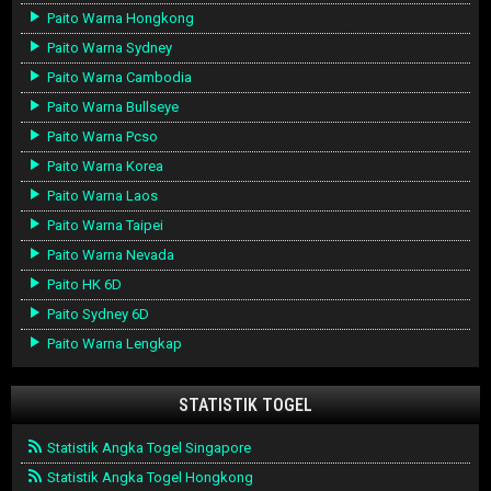
Paito Warna Hongkong
Paito Warna Sydney
Paito Warna Cambodia
Paito Warna Bullseye
Paito Warna Pcso
Paito Warna Korea
Paito Warna Laos
Paito Warna Taipei
Paito Warna Nevada
Paito HK 6D
Paito Sydney 6D
Paito Warna Lengkap
STATISTIK TOGEL
Statistik Angka Togel Singapore
Statistik Angka Togel Hongkong