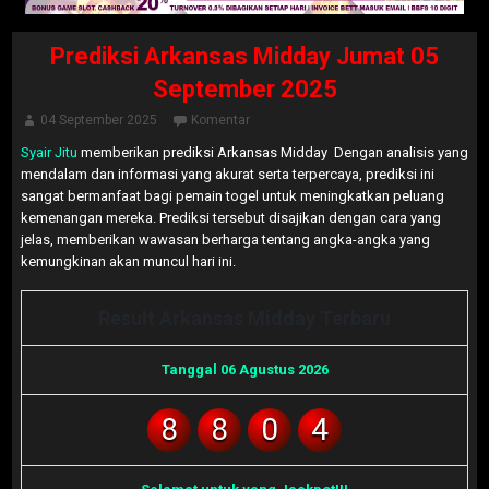
Prediksi Arkansas Midday Jumat 05
September 2025
04 September 2025
Komentar
Syair Jitu
memberikan prediksi Arkansas Midday Dengan analisis yang
mendalam dan informasi yang akurat serta terpercaya, prediksi ini
sangat bermanfaat bagi pemain togel untuk meningkatkan peluang
kemenangan mereka. Prediksi tersebut disajikan dengan cara yang
jelas, memberikan wawasan berharga tentang angka-angka yang
kemungkinan akan muncul hari ini.
Result Arkansas Midday Terbaru
Tanggal 06 Agustus 2026
8
8
0
4