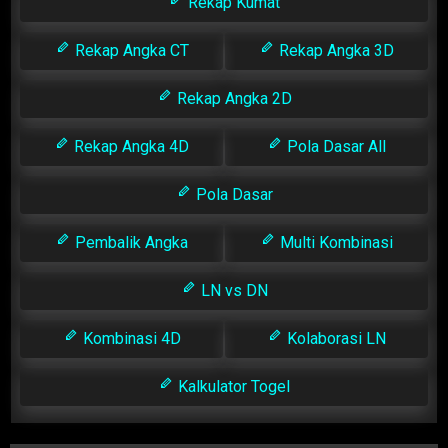
Rekap Kumat
Rekap Angka CT
Rekap Angka 3D
Rekap Angka 2D
Rekap Angka 4D
Pola Dasar All
Pola Dasar
Pembalik Angka
Multi Kombinasi
LN vs DN
Kombinasi 4D
Kolaborasi LN
Kalkulator Togel