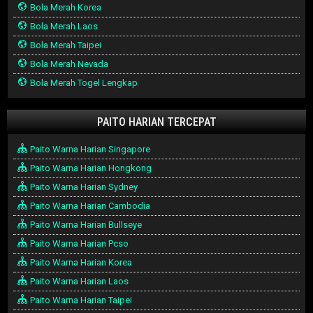
Bola Merah Korea
Bola Merah Laos
Bola Merah Taipei
Bola Merah Nevada
Bola Merah Togel Lengkap
PAITO HARIAN TERCEPAT
Paito Warna Harian Singapore
Paito Warna Harian Hongkong
Paito Warna Harian Sydney
Paito Warna Harian Cambodia
Paito Warna Harian Bullseye
Paito Warna Harian Pcso
Paito Warna Harian Korea
Paito Warna Harian Laos
Paito Warna Harian Taipei