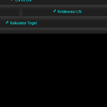
LN vs DN
Kolaborasi LN
Kalkulator Togel