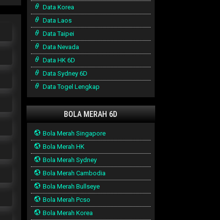
Data Korea
Data Laos
Data Taipei
Data Nevada
Data HK 6D
Data Sydney 6D
Data Togel Lengkap
BOLA MERAH 6D
Bola Merah Singapore
Bola Merah HK
Bola Merah Sydney
Bola Merah Cambodia
Bola Merah Bullseye
Bola Merah Pcso
Bola Merah Korea