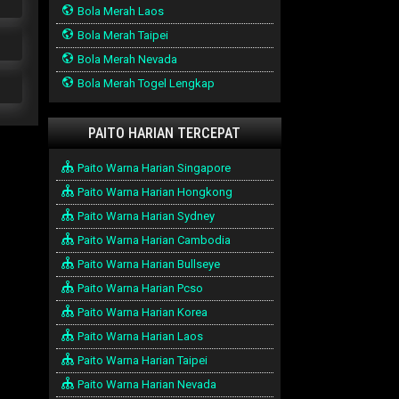
Bola Merah Laos
Bola Merah Taipei
Bola Merah Nevada
Bola Merah Togel Lengkap
PAITO HARIAN TERCEPAT
Paito Warna Harian Singapore
Paito Warna Harian Hongkong
Paito Warna Harian Sydney
Paito Warna Harian Cambodia
Paito Warna Harian Bullseye
Paito Warna Harian Pcso
Paito Warna Harian Korea
Paito Warna Harian Laos
Paito Warna Harian Taipei
Paito Warna Harian Nevada