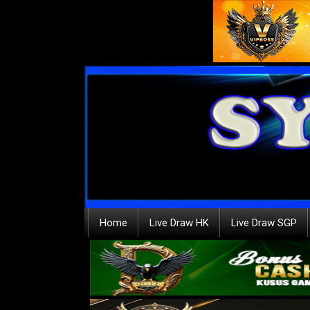
Home
Live Draw HK
Live Draw SGP