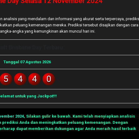
ane Day Selasa 12 November 2024
nalisis yang mendalam dan informasi yang akurat serta terpercaya, prediksi
katkan peluang kemenangan mereka. Prediksi tersebut disajikan dengan cara
angka-angka yang kemungkinan akan muncul hari ini.
ult Brisbane Day Terbaru
Tanggal 07 Agustus 2026
5
4
4
0
elamat untuk yang Jackpot!!!
ovember 2024
,
Silakan gulir ke bawah. Kami telah menyiapkan analisis
prediksi Anda dan meningkatkan peluang kemenangan. Dengan
 berharap dapat memberikan dukungan agar Anda meraih hasil terbaik