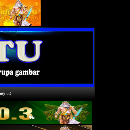
ney 6D