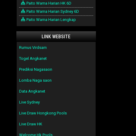
Paito Warna Harian HK 6D
Paito Warna Harian Sydney 6D
Paito Warna Harian Lengkap
LINK WEBSITE
Rumus Virdsam
Togel Angkanet
Prediksi Nagasaon
Lomba Naga saon
Data Angkanet
Live Sydney
Live Draw Hongkong Pools
Live Draw HK
Welcome Hk Pools