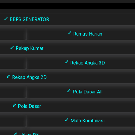
BBFS GENERATOR
Rumus Harian
Rekap Kumat
Rekap Angka 3D
Rekap Angka 2D
Pola Dasar All
Pola Dasar
Multi Kombinasi