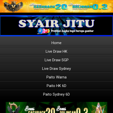
Home
Live Draw HK
Live Draw SGP
Live Draw Sydney
Paito Warna
Paito HK 6D
Paito Sydney 6D