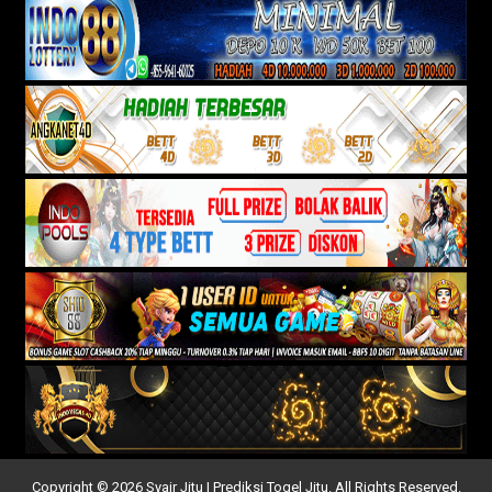
Copyright © 2026 Syair Jitu | Prediksi Togel Jitu. All Rights Reserved.