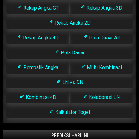
Rekap Angka CT
Rekap Angka 3D
Rekap Angka 2D
Rekap Angka 4D
Pola Dasar All
Pola Dasar
Pembalik Angka
Multi Kombinasi
LN vs DN
Kombinasi 4D
Kolaborasi LN
Kalkulator Togel
PREDIKSI HARI INI