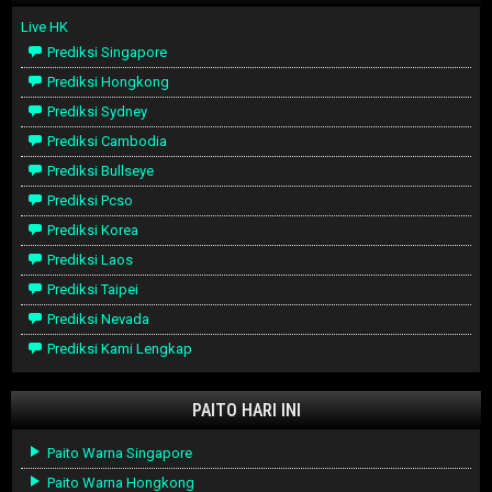
Live HK
Prediksi Singapore
Prediksi Hongkong
Prediksi Sydney
Prediksi Cambodia
Prediksi Bullseye
Prediksi Pcso
Prediksi Korea
Prediksi Laos
Prediksi Taipei
Prediksi Nevada
Prediksi Kami Lengkap
PAITO HARI INI
Paito Warna Singapore
Paito Warna Hongkong