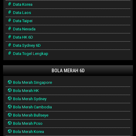
Data Korea
Data Laos
Data Taipei
Data Nevada
Data HK 6D
Data Sydney 6D
Data Togel Lengkap
BOLA MERAH 6D
Bola Merah Singapore
Bola Merah HK
Bola Merah Sydney
Bola Merah Cambodia
Bola Merah Bullseye
Bola Merah Pcso
Bola Merah Korea