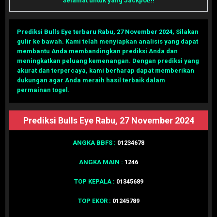
Selamat untuk yang Jackpot!!!
Prediksi Bulls Eye terbaru Rabu, 27 November 2024
,
Silakan
gulir ke bawah. Kami telah menyiapkan analisis yang dapat
membantu Anda membandingkan prediksi Anda dan
meningkatkan peluang kemenangan. Dengan prediksi yang
akurat dan terpercaya, kami berharap dapat memberikan
dukungan agar Anda meraih hasil terbaik dalam
permainan togel.
Prediksi Bulls Eye Rabu, 27 November 2024
ANGKA BBFS :
01234678
ANGKA MAIN :
1246
TOP KEPALA :
01345689
TOP EKOR :
01245789