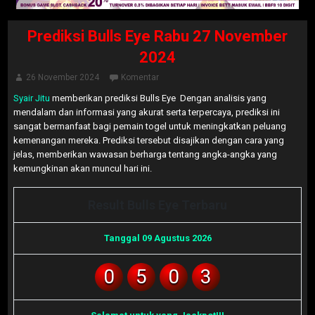
Prediksi Bulls Eye Rabu 27 November
2024
26 November 2024
Komentar
Syair Jitu
memberikan prediksi Bulls Eye Dengan analisis yang
mendalam dan informasi yang akurat serta terpercaya, prediksi ini
sangat bermanfaat bagi pemain togel untuk meningkatkan peluang
kemenangan mereka. Prediksi tersebut disajikan dengan cara yang
jelas, memberikan wawasan berharga tentang angka-angka yang
kemungkinan akan muncul hari ini.
Result Bulls Eye Terbaru
Tanggal 09 Agustus 2026
0
5
0
3