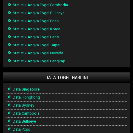
Statistik Angka Togel Cambodia
Statistik Angka Togel Bullseye
Statistik Angka Togel Pcso
Statistik Angka Togel Korea
Statistik Angka Togel Laos
Statistik Angka Togel Taipei
Statistik Angka Togel Nevada
Statistik Angka Togel Lengkap
DATA TOGEL HARI INI
Data Singapore
Data Hongkong
Data Sydney
Data Cambodia
Data Bullseye
Data Pcso