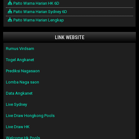
Paito Warna Harian HK 6D
Paito Warna Harian Sydney 6D
Paito Warna Harian Lengkap
LINK WEBSITE
Rumus Virdsam
Togel Angkanet
Prediksi Nagasaon
Lomba Naga saon
Data Angkanet
Live Sydney
Live Draw Hongkong Pools
Live Draw HK
Welcome Hk Pools