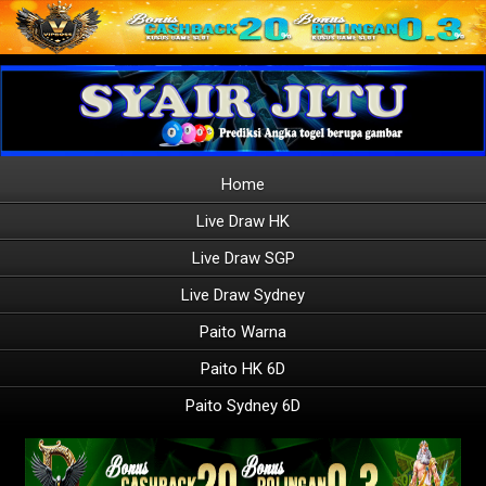
Home
Live Draw HK
Live Draw SGP
Live Draw Sydney
Paito Warna
Paito HK 6D
Paito Sydney 6D