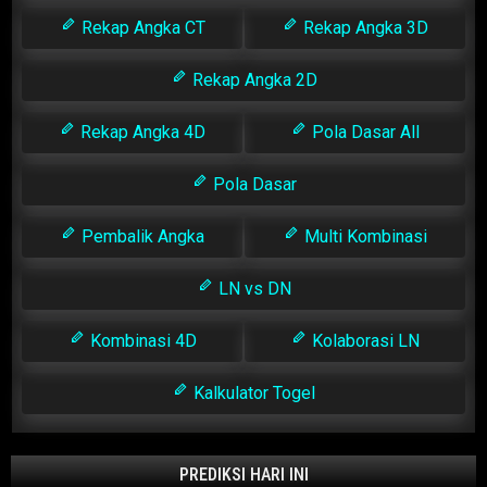
Rekap Angka CT
Rekap Angka 3D
Rekap Angka 2D
Rekap Angka 4D
Pola Dasar All
Pola Dasar
Pembalik Angka
Multi Kombinasi
LN vs DN
Kombinasi 4D
Kolaborasi LN
Kalkulator Togel
PREDIKSI HARI INI