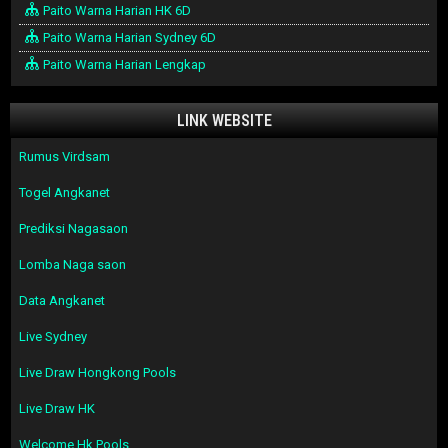
Paito Warna Harian HK 6D
Paito Warna Harian Sydney 6D
Paito Warna Harian Lengkap
LINK WEBSITE
Rumus Virdsam
Togel Angkanet
Prediksi Nagasaon
Lomba Naga saon
Data Angkanet
Live Sydney
Live Draw Hongkong Pools
Live Draw HK
Welcome Hk Pools