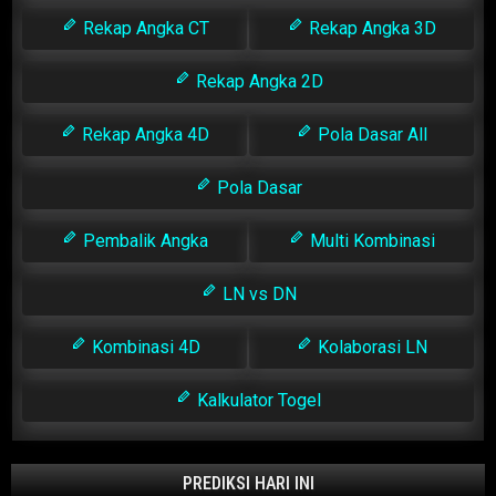
Rekap Angka CT
Rekap Angka 3D
Rekap Angka 2D
Rekap Angka 4D
Pola Dasar All
Pola Dasar
Pembalik Angka
Multi Kombinasi
LN vs DN
Kombinasi 4D
Kolaborasi LN
Kalkulator Togel
PREDIKSI HARI INI