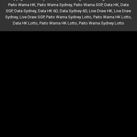
Paito Warna HK
,
Paito Warna Sydney
,
Paito Warna SGP
,
Data HK
,
Data
SGP
,
Data Sydney
,
Data HK 6D
,
Data Sydney 6D
,
Live Draw HK
,
Live Draw
Sydney
,
Live Draw SGP
,
Paito Warna Sydney Lotto
,
Paito Warna HK Lotto
,
Data HK Lotto
,
Paito Warna HK Lotto
,
Paito Warna Sydney Lotto