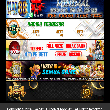
Copyright © 2026 Syair Jitu | Prediksi Togel Jitu. All Rights Reserved.