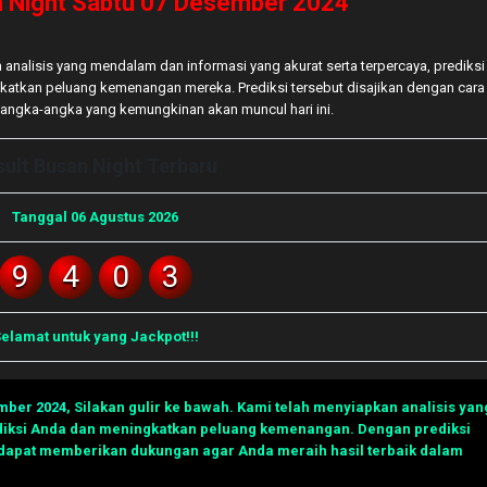
n Night Sabtu 07 Desember 2024
alisis yang mendalam dan informasi yang akurat serta terpercaya, prediksi 
katkan peluang kemenangan mereka. Prediksi tersebut disajikan dengan cara
angka-angka yang kemungkinan akan muncul hari ini.
sult Busan Night Terbaru
Tanggal 06 Agustus 2026
9
4
0
3
elamat untuk yang Jackpot!!!
ember 2024
,
Silakan gulir ke bawah. Kami telah menyiapkan analisis yan
ksi Anda dan meningkatkan peluang kemenangan. Dengan prediksi
 dapat memberikan dukungan agar Anda meraih hasil terbaik dalam