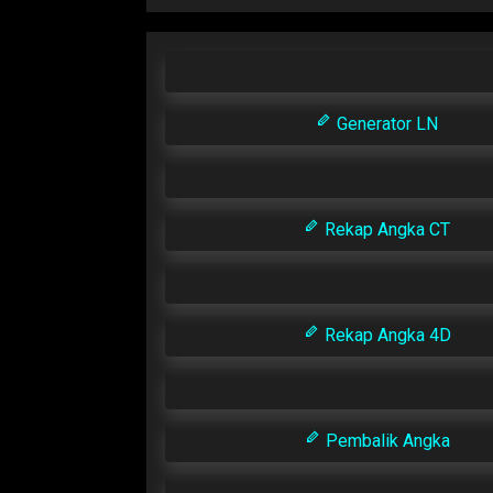
Generator LN
Rekap Angka CT
Rekap Angka 4D
Pembalik Angka