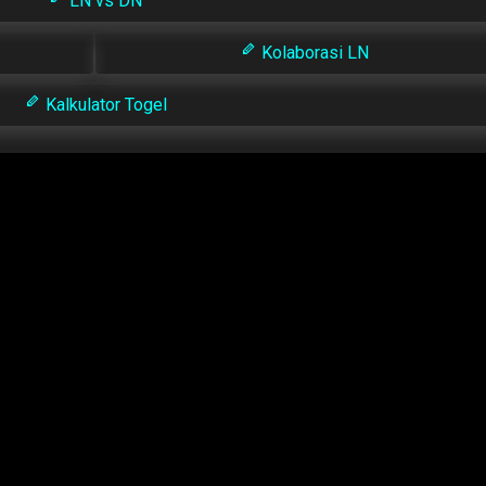
LN vs DN
Kolaborasi LN
Kalkulator Togel