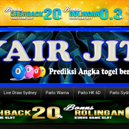
Live Draw Sydney
Paito Warna
Paito HK 6D
Paito Syd