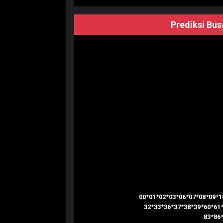
Prediksi Bu
00*01*02*03*06*07*08*09*1
32*33*36*37*38*39*60*61
83*86