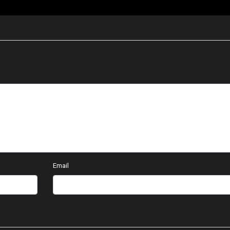
Email