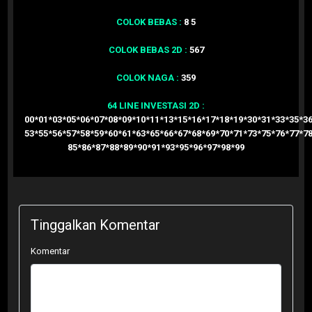
COLOK BEBAS :
8 5
COLOK BEBAS 2D :
567
COLOK NAGA :
359
64 LINE INVESTASI 2D :
00*01*03*05*06*07*08*09*10*11*13*15*16*17*18*19*30*31*33*35*3
53*55*56*57*58*59*60*61*63*65*66*67*68*69*70*71*73*75*76*77*7
85*86*87*88*89*90*91*93*95*96*97*98*99
Tinggalkan Komentar
Komentar