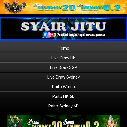
Home
Live Draw HK
Live Draw SGP
Live Draw Sydney
Paito Warna
Paito HK 6D
Paito Sydney 6D