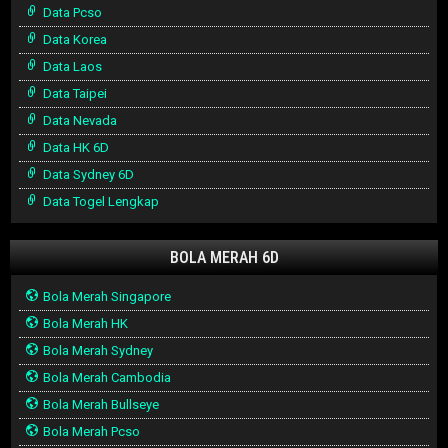
Data Pcso
Data Korea
Data Laos
Data Taipei
Data Nevada
Data HK 6D
Data Sydney 6D
Data Togel Lengkap
BOLA MERAH 6D
Bola Merah Singapore
Bola Merah HK
Bola Merah Sydney
Bola Merah Cambodia
Bola Merah Bullseye
Bola Merah Pcso