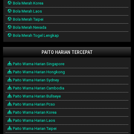
Bola Merah Korea
Bola Merah Laos
Bola Merah Taipei
Bola Merah Nevada
Bola Merah Togel Lengkap
PAITO HARIAN TERCEPAT
Paito Warna Harian Singapore
Paito Warna Harian Hongkong
Paito Warna Harian Sydney
Paito Warna Harian Cambodia
Paito Warna Harian Bullseye
Paito Warna Harian Pcso
Paito Warna Harian Korea
Paito Warna Harian Laos
Paito Warna Harian Taipei