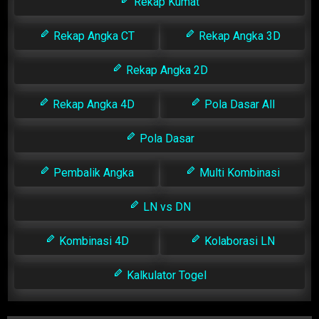
Rekap Kumat
Rekap Angka CT
Rekap Angka 3D
Rekap Angka 2D
Rekap Angka 4D
Pola Dasar All
Pola Dasar
Pembalik Angka
Multi Kombinasi
LN vs DN
Kombinasi 4D
Kolaborasi LN
Kalkulator Togel