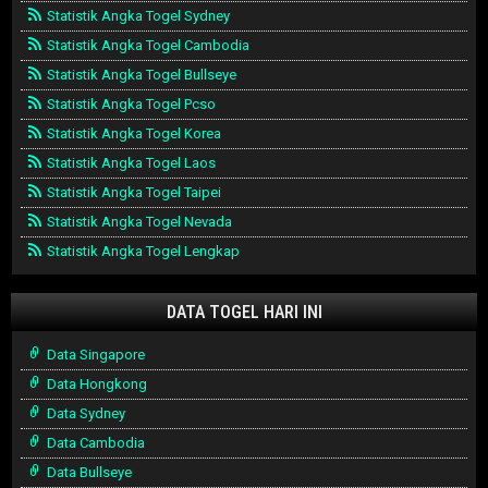
Statistik Angka Togel Sydney
Statistik Angka Togel Cambodia
Statistik Angka Togel Bullseye
Statistik Angka Togel Pcso
Statistik Angka Togel Korea
Statistik Angka Togel Laos
Statistik Angka Togel Taipei
Statistik Angka Togel Nevada
Statistik Angka Togel Lengkap
DATA TOGEL HARI INI
Data Singapore
Data Hongkong
Data Sydney
Data Cambodia
Data Bullseye