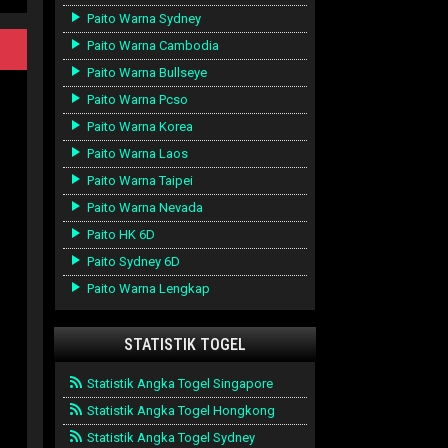
Paito Warna Sydney
Paito Warna Cambodia
Paito Warna Bullseye
Paito Warna Pcso
Paito Warna Korea
Paito Warna Laos
Paito Warna Taipei
Paito Warna Nevada
Paito HK 6D
Paito Sydney 6D
Paito Warna Lengkap
STATISTIK TOGEL
Statistik Angka Togel Singapore
Statistik Angka Togel Hongkong
Statistik Angka Togel Sydney