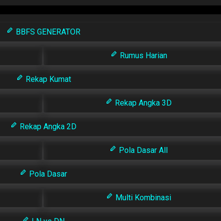
BBFS GENERATOR
Rumus Harian
Rekap Kumat
Rekap Angka 3D
Rekap Angka 2D
Pola Dasar All
Pola Dasar
Multi Kombinasi