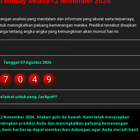
an Midday Selasa 12 November 2024
gan analisis yang mendalam dan informasi yang akurat serta terpercaya,
untuk meningkatkan peluang kemenangan mereka. Prediksi tersebut disajikan
rga tentang angka-angka yang kemungkinan akan muncul hari ini.
t Caribbean Midday Terbaru
Tanggal 07 Agustus 2026
7
0
4
9
elamat untuk yang Jackpot!!!
 12 November 2024
,
Silakan gulir ke bawah. Kami telah menyiapkan
ndingkan prediksi Anda dan meningkatkan peluang kemenangan.
a, kami berharap dapat memberikan dukungan agar Anda meraih hasil