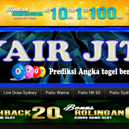
Live Draw Sydney
Paito Warna
Paito HK 6D
Paito Syd