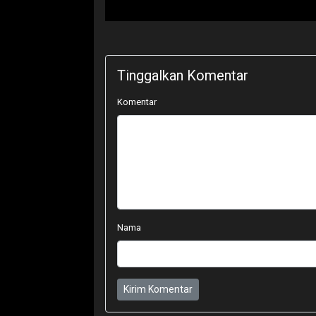
Tinggalkan Komentar
Komentar
Nama
Kirim Komentar