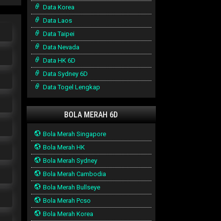
Data Korea
Data Laos
Data Taipei
Data Nevada
Data HK 6D
Data Sydney 6D
Data Togel Lengkap
BOLA MERAH 6D
Bola Merah Singapore
Bola Merah HK
Bola Merah Sydney
Bola Merah Cambodia
Bola Merah Bullseye
Bola Merah Pcso
Bola Merah Korea