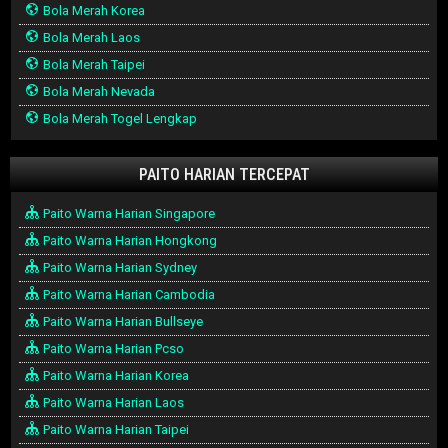
Bola Merah Korea
Bola Merah Laos
Bola Merah Taipei
Bola Merah Nevada
Bola Merah Togel Lengkap
PAITO HARIAN TERCEPAT
Paito Warna Harian Singapore
Paito Warna Harian Hongkong
Paito Warna Harian Sydney
Paito Warna Harian Cambodia
Paito Warna Harian Bullseye
Paito Warna Harian Pcso
Paito Warna Harian Korea
Paito Warna Harian Laos
Paito Warna Harian Taipei