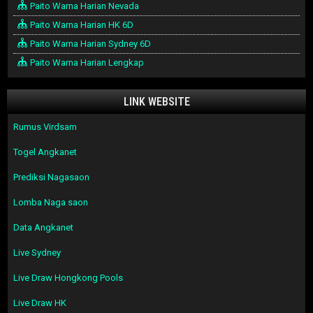
Paito Warna Harian Nevada
Paito Warna Harian HK 6D
Paito Warna Harian Sydney 6D
Paito Warna Harian Lengkap
LINK WEBSITE
Rumus Virdsam
Togel Angkanet
Prediksi Nagasaon
Lomba Naga saon
Data Angkanet
Live Sydney
Live Draw Hongkong Pools
Live Draw HK