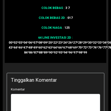
COLOK BEBAS :
3 7
COLOK BEBAS 2D :
017
COLOK NAGA :
125
64 LINE INVESTASI 2D :
00*02*03*04*06*07*08*09*20*22*23*24*26*27*28*29*30*32*33*34*3
43*44*46*47*48*49*60*62*63*64*66*67*68*69*70*72*73*74*76*77*7
84*86*87*88*89*90*92*93*94*96*97*98*99
Tinggalkan Komentar
Komentar