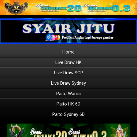
Home
Live Draw HK
Live Draw SGP
Live Draw Sydney
Paito Warna
Paito HK 6D
Paito Sydney 6D