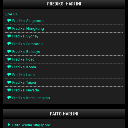
PREDIKSI HARI INI
Live HK
Prediksi Singapore
Prediksi Hongkong
Prediksi Sydney
Prediksi Cambodia
Prediksi Bullseye
Prediksi Pcso
Prediksi Korea
Prediksi Laos
Prediksi Taipei
Prediksi Nevada
Prediksi Kami Lengkap
PAITO HARI INI
Paito Warna Singapore