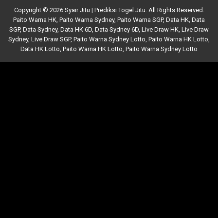
Copyright © 2026 Syair Jitu | Prediksi Togel Jitu. All Rights Reserved.
Paito Warna HK
,
Paito Warna Sydney
,
Paito Warna SGP
,
Data HK
,
Data
SGP
,
Data Sydney
,
Data HK 6D
,
Data Sydney 6D
,
Live Draw HK
,
Live Draw
Sydney
,
Live Draw SGP
,
Paito Warna Sydney Lotto
,
Paito Warna HK Lotto
,
Data HK Lotto
,
Paito Warna HK Lotto
,
Paito Warna Sydney Lotto