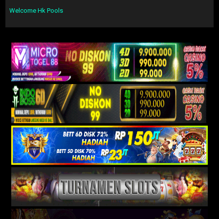
Welcome Hk Pools