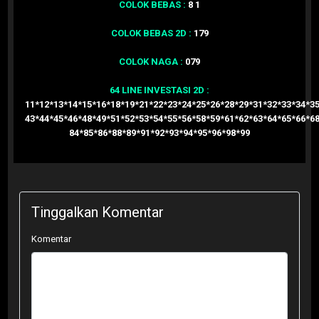
COLOK BEBAS :
8 1
COLOK BEBAS 2D :
179
COLOK NAGA :
079
64 LINE INVESTASI 2D :
11*12*13*14*15*16*18*19*21*22*23*24*25*26*28*29*31*32*33*34*3
43*44*45*46*48*49*51*52*53*54*55*56*58*59*61*62*63*64*65*66*6
84*85*86*88*89*91*92*93*94*95*96*98*99
Tinggalkan Komentar
Komentar