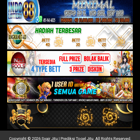
Copyright © 2026 Syair Jitu | Prediksi Togel Jitu. All Rights Reserved.