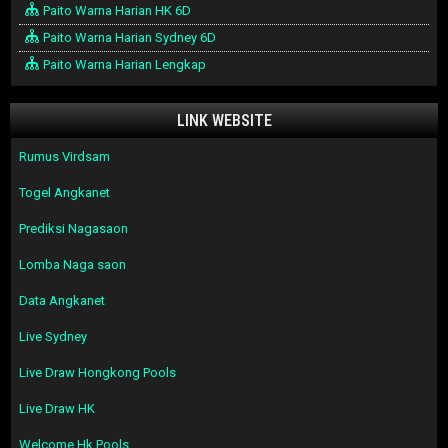
Paito Warna Harian HK 6D
Paito Warna Harian Sydney 6D
Paito Warna Harian Lengkap
LINK WEBSITE
Rumus Virdsam
Togel Angkanet
Prediksi Nagasaon
Lomba Naga saon
Data Angkanet
Live Sydney
Live Draw Hongkong Pools
Live Draw HK
Welcome Hk Pools