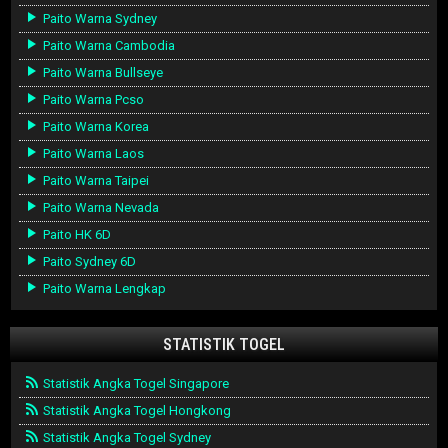
Paito Warna Sydney
Paito Warna Cambodia
Paito Warna Bullseye
Paito Warna Pcso
Paito Warna Korea
Paito Warna Laos
Paito Warna Taipei
Paito Warna Nevada
Paito HK 6D
Paito Sydney 6D
Paito Warna Lengkap
STATISTIK TOGEL
Statistik Angka Togel Singapore
Statistik Angka Togel Hongkong
Statistik Angka Togel Sydney