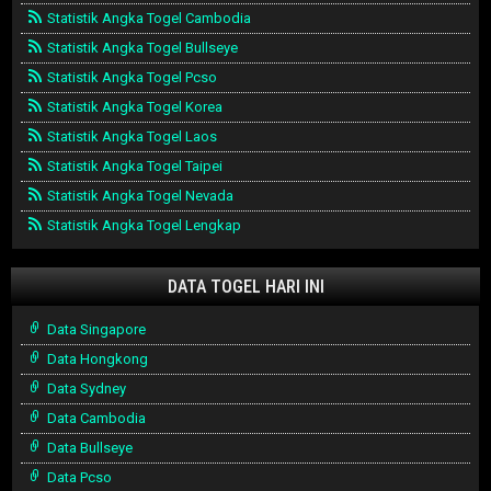
Statistik Angka Togel Cambodia
Statistik Angka Togel Bullseye
Statistik Angka Togel Pcso
Statistik Angka Togel Korea
Statistik Angka Togel Laos
Statistik Angka Togel Taipei
Statistik Angka Togel Nevada
Statistik Angka Togel Lengkap
DATA TOGEL HARI INI
Data Singapore
Data Hongkong
Data Sydney
Data Cambodia
Data Bullseye
Data Pcso