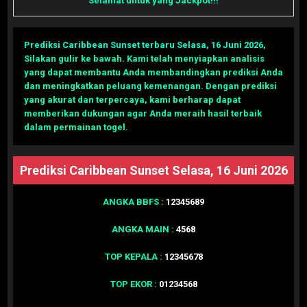
Selamat untuk yang Jackpot!!!
Prediksi Caribbean Sunset terbaru Selasa, 16 Juni 2026
,
Silakan gulir ke bawah. Kami telah menyiapkan analisis
yang dapat membantu Anda membandingkan prediksi Anda
dan meningkatkan peluang kemenangan. Dengan prediksi
yang akurat dan terpercaya, kami berharap dapat
memberikan dukungan agar Anda meraih hasil terbaik
dalam permainan togel.
Prediksi Caribbean Sunset Selasa, 16 Juni 2026
ANGKA BBFS :
12345689
ANGKA MAIN :
4568
TOP KEPALA :
12345678
TOP EKOR :
01234568