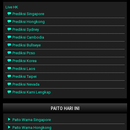
Live HK
Prediksi Singapore
Prediksi Hongkong
Prediksi Sydney
Prediksi Cambodia
Prediksi Bullseye
Prediksi Pcso
Prediksi Korea
Prediksi Laos
Prediksi Taipei
Prediksi Nevada
Prediksi Kami Lengkap
PAITO HARI INI
Paito Warna Singapore
Paito Warna Hongkong