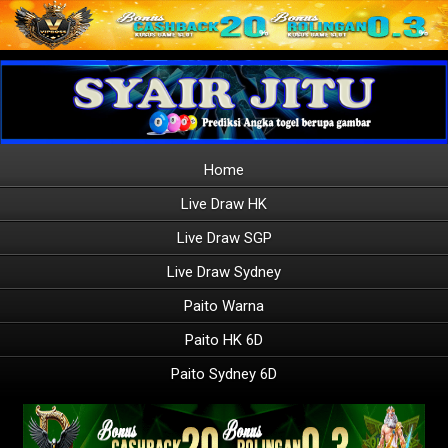
Home
Live Draw HK
Live Draw SGP
Live Draw Sydney
Paito Warna
Paito HK 6D
Paito Sydney 6D