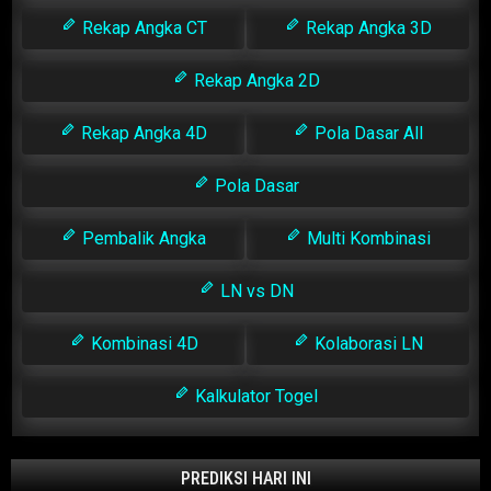
Rekap Angka CT
Rekap Angka 3D
Rekap Angka 2D
Rekap Angka 4D
Pola Dasar All
Pola Dasar
Pembalik Angka
Multi Kombinasi
LN vs DN
Kombinasi 4D
Kolaborasi LN
Kalkulator Togel
PREDIKSI HARI INI