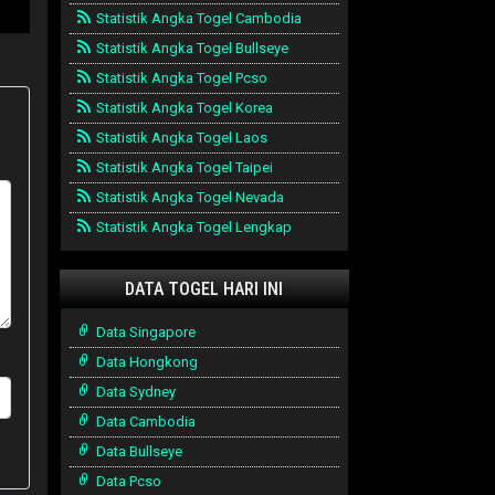
Statistik Angka Togel Cambodia
Statistik Angka Togel Bullseye
Statistik Angka Togel Pcso
Statistik Angka Togel Korea
Statistik Angka Togel Laos
Statistik Angka Togel Taipei
Statistik Angka Togel Nevada
Statistik Angka Togel Lengkap
DATA TOGEL HARI INI
Data Singapore
Data Hongkong
Data Sydney
Data Cambodia
Data Bullseye
Data Pcso