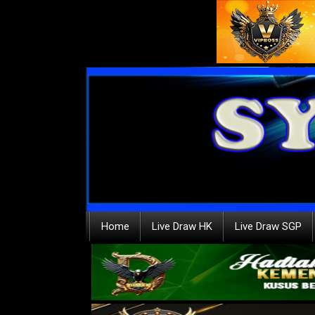
Home
Live Draw HK
Live Draw SGP