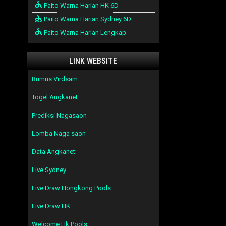
Paito Warna Harian HK 6D
Paito Warna Harian Sydney 6D
Paito Warna Harian Lengkap
LINK WEBSITE
Rumus Virdsam
Togel Angkanet
Prediksi Nagasaon
Lomba Naga saon
Data Angkanet
Live Sydney
Live Draw Hongkong Pools
Live Draw HK
Welcome Hk Pools