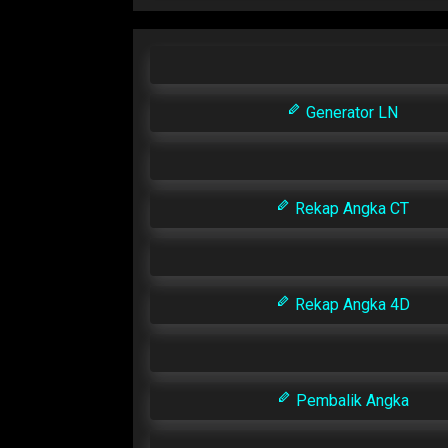
Generator LN
Rekap Angka CT
Rekap Angka 4D
Pembalik Angka