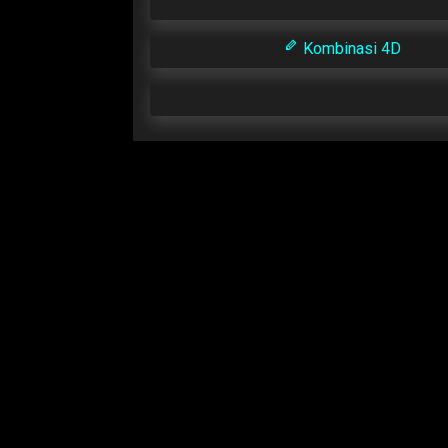
Kombinasi 4D