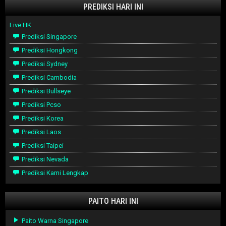
PREDIKSI HARI INI
Live HK
Prediksi Singapore
Prediksi Hongkong
Prediksi Sydney
Prediksi Cambodia
Prediksi Bullseye
Prediksi Pcso
Prediksi Korea
Prediksi Laos
Prediksi Taipei
Prediksi Nevada
Prediksi Kami Lengkap
PAITO HARI INI
Paito Warna Singapore