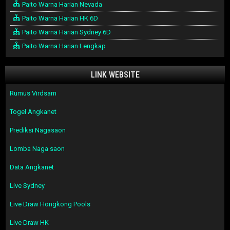
Paito Warna Harian Nevada
Paito Warna Harian HK 6D
Paito Warna Harian Sydney 6D
Paito Warna Harian Lengkap
LINK WEBSITE
Rumus Virdsam
Togel Angkanet
Prediksi Nagasaon
Lomba Naga saon
Data Angkanet
Live Sydney
Live Draw Hongkong Pools
Live Draw HK