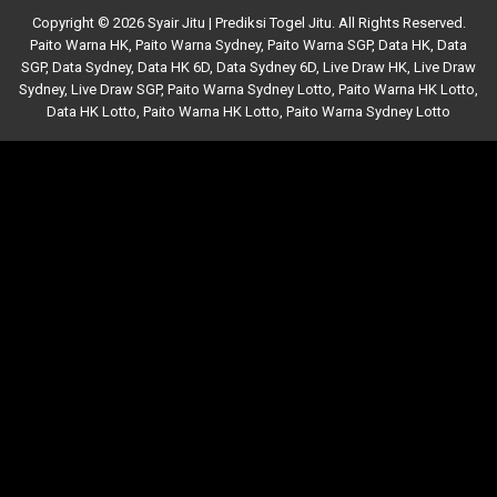
Copyright © 2026 Syair Jitu | Prediksi Togel Jitu. All Rights Reserved.
Paito Warna HK
,
Paito Warna Sydney
,
Paito Warna SGP
,
Data HK
,
Data
SGP
,
Data Sydney
,
Data HK 6D
,
Data Sydney 6D
,
Live Draw HK
,
Live Draw
Sydney
,
Live Draw SGP
,
Paito Warna Sydney Lotto
,
Paito Warna HK Lotto
,
Data HK Lotto
,
Paito Warna HK Lotto
,
Paito Warna Sydney Lotto