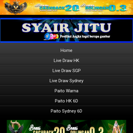
Home
Live Draw HK
Live Draw SGP
Live Draw Sydney
Paito Warna
Paito HK 6D
Paito Sydney 6D