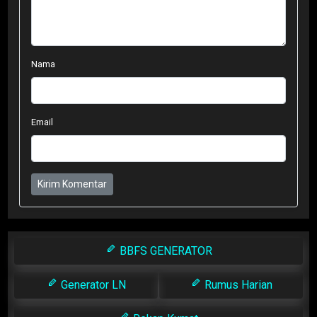
Nama
Email
Kirim Komentar
BBFS GENERATOR
Generator LN
Rumus Harian