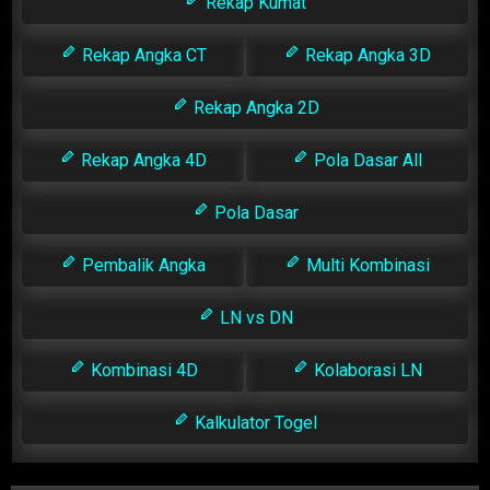
Rekap Kumat
Rekap Angka CT
Rekap Angka 3D
Rekap Angka 2D
Rekap Angka 4D
Pola Dasar All
Pola Dasar
Pembalik Angka
Multi Kombinasi
LN vs DN
Kombinasi 4D
Kolaborasi LN
Kalkulator Togel