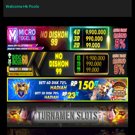
Welcome Hk Pools