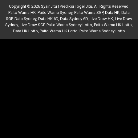
Copyright © 2026 Syair Jitu | Prediksi Togel Jitu. All Rights Reserved.
Paito Warna HK
,
Paito Warna Sydney
,
Paito Warna SGP
,
Data HK
,
Data
SGP
,
Data Sydney
,
Data HK 6D
,
Data Sydney 6D
,
Live Draw HK
,
Live Draw
Sydney
,
Live Draw SGP
,
Paito Warna Sydney Lotto
,
Paito Warna HK Lotto
,
Data HK Lotto
,
Paito Warna HK Lotto
,
Paito Warna Sydney Lotto