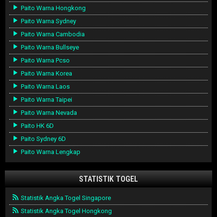
Paito Warna Hongkong
Paito Warna Sydney
Paito Warna Cambodia
Paito Warna Bullseye
Paito Warna Pcso
Paito Warna Korea
Paito Warna Laos
Paito Warna Taipei
Paito Warna Nevada
Paito HK 6D
Paito Sydney 6D
Paito Warna Lengkap
STATISTIK TOGEL
Statistik Angka Togel Singapore
Statistik Angka Togel Hongkong