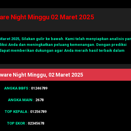
ware Night Minggu 02 Maret 2025
 Maret 2025
,
Silakan gulir ke bawah. Kami telah menyiapkan analisis ya
ksi Anda dan meningkatkan peluang kemenangan. Dengan prediksi
 dapat memberikan dukungan agar Anda meraih hasil terbaik dalam
aware Night Minggu, 02 Maret 2025
ANGKA BBFS :
01246789
ANGKA MAIN :
2678
TOP KEPALA :
01256789
TOP EKOR :
02345678