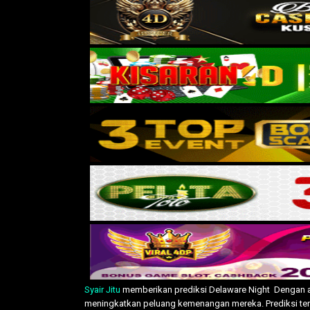
Syair Jitu
memberikan prediksi Delaware Night Dengan ana
meningkatkan peluang kemenangan mereka. Prediksi ter