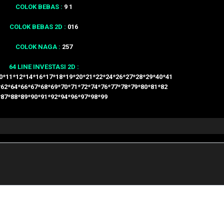
COLOK BEBAS :
9 1
COLOK BEBAS 2D :
016
COLOK NAGA :
257
64 LINE INVESTASI 2D :
0*11*12*14*16*17*18*19*20*21*22*24*26*27*28*29*40*41
*62*64*66*67*68*69*70*71*72*74*76*77*78*79*80*81*82
*87*88*89*90*91*92*94*96*97*98*99