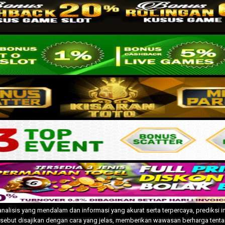
lisis yang mendalam dan informasi yang akurat serta terpercaya, prediksi i
sebut disajikan dengan cara yang jelas, memberikan wawasan berharga tenta