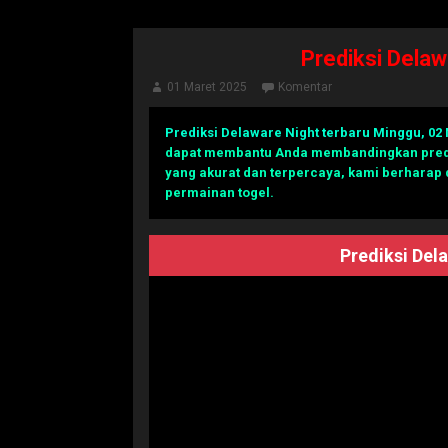
Prediksi Dela
01 Maret 2025
Komentar
Prediksi Delaware Night terbaru Minggu, 02
dapat membantu Anda membandingkan predi
yang akurat dan terpercaya, kami berharap
permainan togel.
Prediksi Del