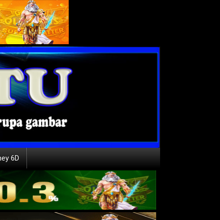
ney 6D