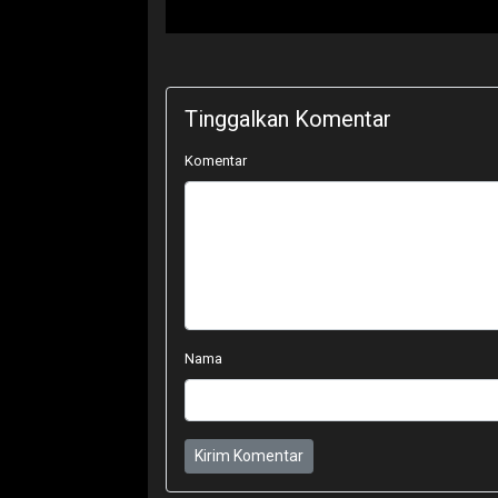
Tinggalkan Komentar
Komentar
Nama
Kirim Komentar