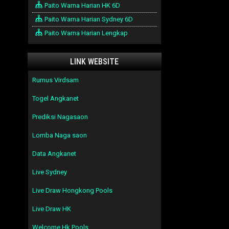
Paito Warna Harian HK 6D
Paito Warna Harian Sydney 6D
Paito Warna Harian Lengkap
LINK WEBSITE
Rumus Virdsam
Togel Angkanet
Prediksi Nagasaon
Lomba Naga saon
Data Angkanet
Live Sydney
Live Draw Hongkong Pools
Live Draw HK
Welcome Hk Pools