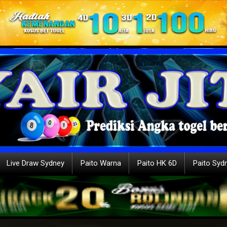
Live Draw Sydney
Paito Warna
Paito HK 6D
Paito Syd