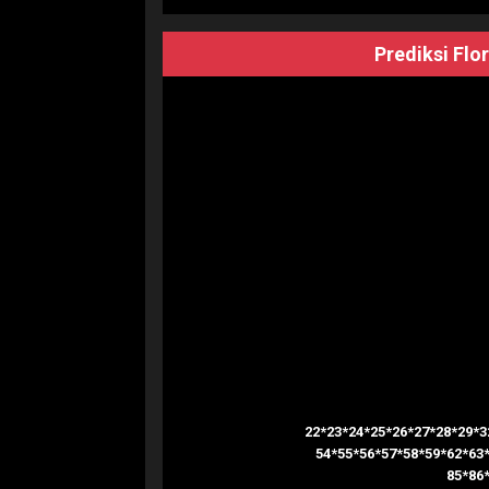
Prediksi Flo
22*23*24*25*26*27*28*29*3
54*55*56*57*58*59*62*63
85*86