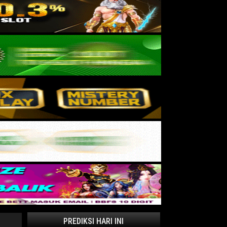
PREDIKSI HARI INI