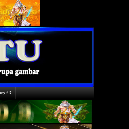
ney 6D