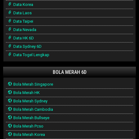
Data Korea
Data Laos
Data Taipei
Data Nevada
Data HK 6D
Data Sydney 6D
Data Togel Lengkap
BOLA MERAH 6D
Bola Merah Singapore
Bola Merah HK
Bola Merah Sydney
Bola Merah Cambodia
Bola Merah Bullseye
Bola Merah Pcso
Bola Merah Korea