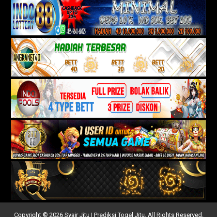
Copyright © 2026 Syair Jitu | Prediksi Togel Jitu. All Rights Reserved.