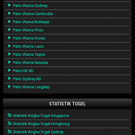
Paito Warna Sydney
Paito Warna Cambodia
Paito Warna Bullseye
Paito Warna Pcso
Paito Warna Korea
Paito Warna Laos
Paito Warna Taipei
Paito Warna Nevada
Paito HK 6D
Paito Sydney 6D
Paito Warna Lengkap
STATISTIK TOGEL
Statistik Angka Togel Singapore
Statistik Angka Togel Hongkong
Statistik Angka Togel Sydney