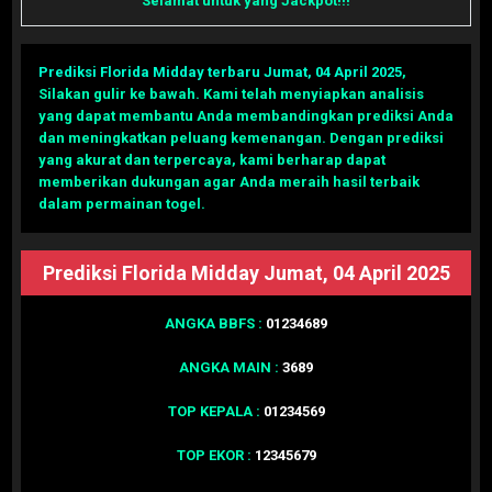
Selamat untuk yang Jackpot!!!
Prediksi Florida Midday terbaru Jumat, 04 April 2025
,
Silakan gulir ke bawah. Kami telah menyiapkan analisis
yang dapat membantu Anda membandingkan prediksi Anda
dan meningkatkan peluang kemenangan. Dengan prediksi
yang akurat dan terpercaya, kami berharap dapat
memberikan dukungan agar Anda meraih hasil terbaik
dalam permainan togel.
Prediksi Florida Midday Jumat, 04 April 2025
ANGKA BBFS :
01234689
ANGKA MAIN :
3689
TOP KEPALA :
01234569
TOP EKOR :
12345679