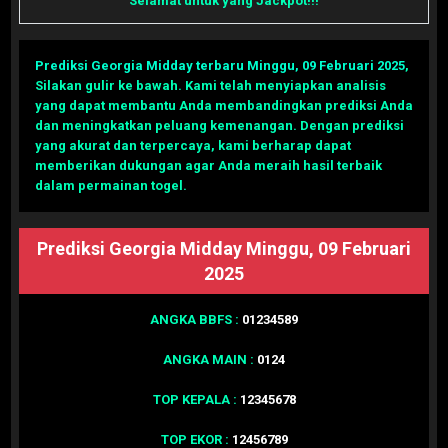
Selamat untuk yang Jackpot!!!
Prediksi Georgia Midday terbaru Minggu, 09 Februari 2025
,
Silakan gulir ke bawah. Kami telah menyiapkan analisis
yang dapat membantu Anda membandingkan prediksi Anda
dan meningkatkan peluang kemenangan. Dengan prediksi
yang akurat dan terpercaya, kami berharap dapat
memberikan dukungan agar Anda meraih hasil terbaik
dalam permainan togel.
Prediksi Georgia Midday Minggu, 09 Februari
2025
ANGKA BBFS :
01234589
ANGKA MAIN :
0124
TOP KEPALA :
12345678
TOP EKOR :
12456789