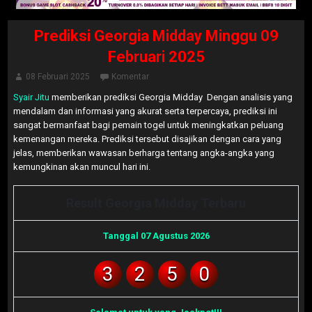
Prediksi Georgia Midday Minggu 09
Februari 2025
08 Februari 2025
Komentar
Syair Jitu
memberikan prediksi Georgia Midday Dengan analisis yang
mendalam dan informasi yang akurat serta terpercaya, prediksi ini
sangat bermanfaat bagi pemain togel untuk meningkatkan peluang
kemenangan mereka. Prediksi tersebut disajikan dengan cara yang
jelas, memberikan wawasan berharga tentang angka-angka yang
kemungkinan akan muncul hari ini.
Result Georgia Midday Terbaru
Tanggal 07 Agustus 2026
3
2
5
0