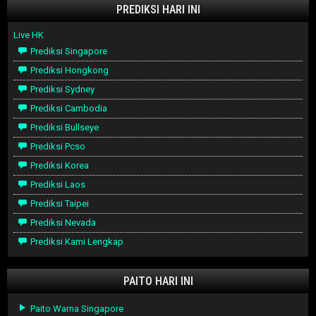
PREDIKSI HARI INI
Live HK
Prediksi Singapore
Prediksi Hongkong
Prediksi Sydney
Prediksi Cambodia
Prediksi Bullseye
Prediksi Pcso
Prediksi Korea
Prediksi Laos
Prediksi Taipei
Prediksi Nevada
Prediksi Kami Lengkap
PAITO HARI INI
Paito Warna Singapore