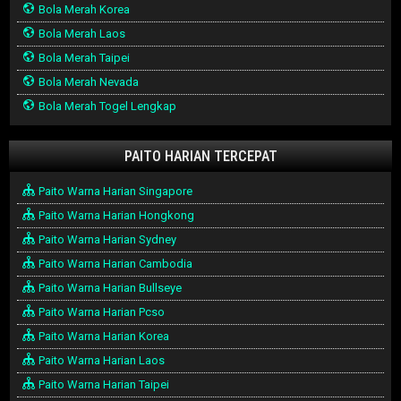
Bola Merah Korea
Bola Merah Laos
Bola Merah Taipei
Bola Merah Nevada
Bola Merah Togel Lengkap
PAITO HARIAN TERCEPAT
Paito Warna Harian Singapore
Paito Warna Harian Hongkong
Paito Warna Harian Sydney
Paito Warna Harian Cambodia
Paito Warna Harian Bullseye
Paito Warna Harian Pcso
Paito Warna Harian Korea
Paito Warna Harian Laos
Paito Warna Harian Taipei