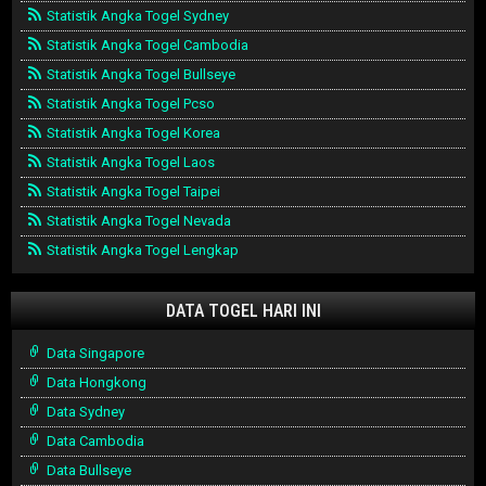
Statistik Angka Togel Sydney
Statistik Angka Togel Cambodia
Statistik Angka Togel Bullseye
Statistik Angka Togel Pcso
Statistik Angka Togel Korea
Statistik Angka Togel Laos
Statistik Angka Togel Taipei
Statistik Angka Togel Nevada
Statistik Angka Togel Lengkap
DATA TOGEL HARI INI
Data Singapore
Data Hongkong
Data Sydney
Data Cambodia
Data Bullseye