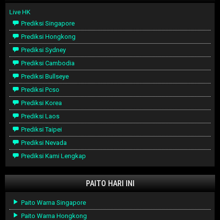
Live HK
Prediksi Singapore
Prediksi Hongkong
Prediksi Sydney
Prediksi Cambodia
Prediksi Bullseye
Prediksi Pcso
Prediksi Korea
Prediksi Laos
Prediksi Taipei
Prediksi Nevada
Prediksi Kami Lengkap
PAITO HARI INI
Paito Warna Singapore
Paito Warna Hongkong