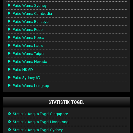
Paito Warna Sydney
Paito Warna Cambodia
Paito Warna Bullseye
Paito Warna Pcso
Paito Warna Korea
Paito Warna Laos
Paito Warna Taipei
Paito Warna Nevada
Paito HK 6D
Paito Sydney 6D
Paito Warna Lengkap
STATISTIK TOGEL
Statistik Angka Togel Singapore
Statistik Angka Togel Hongkong
Statistik Angka Togel Sydney