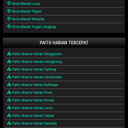
Bola Merah Laos
Bola Merah Taipei
Bola Merah Nevada
Bola Merah Togel Lengkap
PAITO HARIAN TERCEPAT
Paito Warna Harian Singapore
Paito Warna Harian Hongkong
Paito Warna Harian Sydney
Paito Warna Harian Cambodia
Paito Warna Harian Bullseye
Paito Warna Harian Pcso
Paito Warna Harian Korea
Paito Warna Harian Laos
Paito Warna Harian Taipei
Paito Warna Harian Nevada