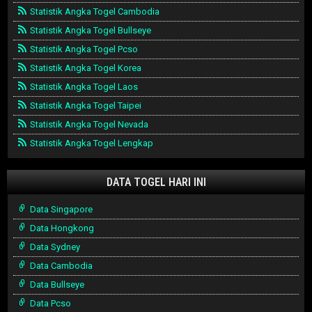
Statistik Angka Togel Cambodia
Statistik Angka Togel Bullseye
Statistik Angka Togel Pcso
Statistik Angka Togel Korea
Statistik Angka Togel Laos
Statistik Angka Togel Taipei
Statistik Angka Togel Nevada
Statistik Angka Togel Lengkap
DATA TOGEL HARI INI
Data Singapore
Data Hongkong
Data Sydney
Data Cambodia
Data Bullseye
Data Pcso