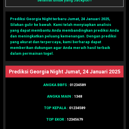
Selamat untuk yang Jackpot!!!
Prediksi Georgia Night terbaru Jumat, 24 Januari 2025
,
Silakan gulir ke bawah. Kami telah menyiapkan analisis
yang dapat membantu Anda membandingkan prediksi Anda
dan meningkatkan peluang kemenangan. Dengan prediksi
yang akurat dan terpercaya, kami berharap dapat
memberikan dukungan agar Anda meraih hasil terbaik
dalam permainan togel.
Prediksi Georgia Night Jumat, 24 Januari 2025
ANGKA BBFS :
01234589
ANGKA MAIN :
1348
TOP KEPALA :
01234589
TOP EKOR :
12345679