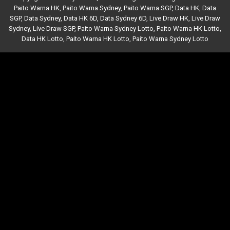
Paito Warna HK
,
Paito Warna Sydney
,
Paito Warna SGP
,
Data HK
,
Data
SGP
,
Data Sydney
,
Data HK 6D
,
Data Sydney 6D
,
Live Draw HK
,
Live Draw
Sydney
,
Live Draw SGP
,
Paito Warna Sydney Lotto
,
Paito Warna HK Lotto
,
Data HK Lotto
,
Paito Warna HK Lotto
,
Paito Warna Sydney Lotto