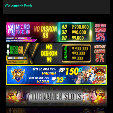
Welcome Hk Pools