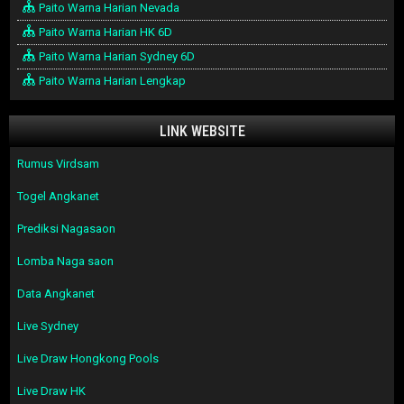
Paito Warna Harian Nevada
Paito Warna Harian HK 6D
Paito Warna Harian Sydney 6D
Paito Warna Harian Lengkap
LINK WEBSITE
Rumus Virdsam
Togel Angkanet
Prediksi Nagasaon
Lomba Naga saon
Data Angkanet
Live Sydney
Live Draw Hongkong Pools
Live Draw HK