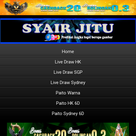
Home
Live Draw HK
Live Draw SGP
Live Draw Sydney
Paito Warna
Paito HK 6D
Paito Sydney 6D