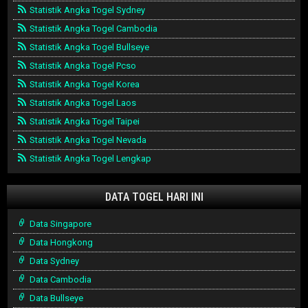
Statistik Angka Togel Sydney
Statistik Angka Togel Cambodia
Statistik Angka Togel Bullseye
Statistik Angka Togel Pcso
Statistik Angka Togel Korea
Statistik Angka Togel Laos
Statistik Angka Togel Taipei
Statistik Angka Togel Nevada
Statistik Angka Togel Lengkap
DATA TOGEL HARI INI
Data Singapore
Data Hongkong
Data Sydney
Data Cambodia
Data Bullseye