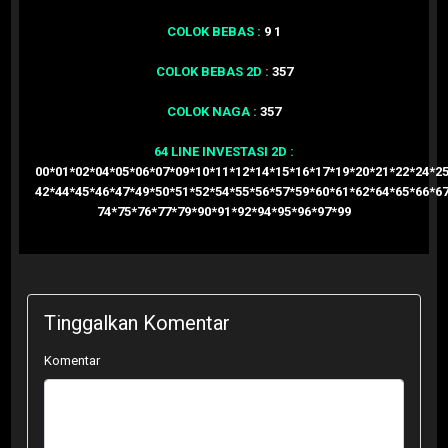
COLOK BEBAS :
9 1
COLOK BEBAS 2D :
357
COLOK NAGA :
357
64 LINE INVESTASI 2D :
00*01*02*04*05*06*07*09*10*11*12*14*15*16*17*19*20*21*22*24*2
42*44*45*46*47*49*50*51*52*54*55*56*57*59*60*61*62*64*65*66*6
74*75*76*77*79*90*91*92*94*95*96*97*99
Tinggalkan Komentar
Komentar