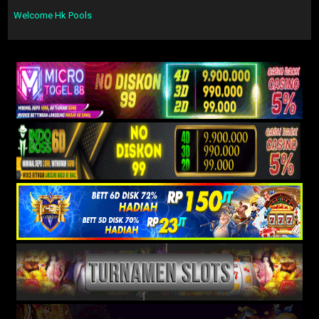
Welcome Hk Pools