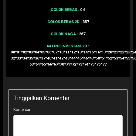
COLOK BEBAS :
0 6
COLOK BEBAS 2D :
357
COLOK NAGA :
267
64 LINE INVESTASI 2D :
00*01*02*03*04*05*06*07*10*11*12*13*14*15*16*17*20*21*22*23*2
32*33*34*35*36*37*40*41*42*43*44*45*46*47*50*51*52*53*54*55*5
63*64*65*66*67*70*71*72*73*74*75*76*77
Tinggalkan Komentar
Komentar