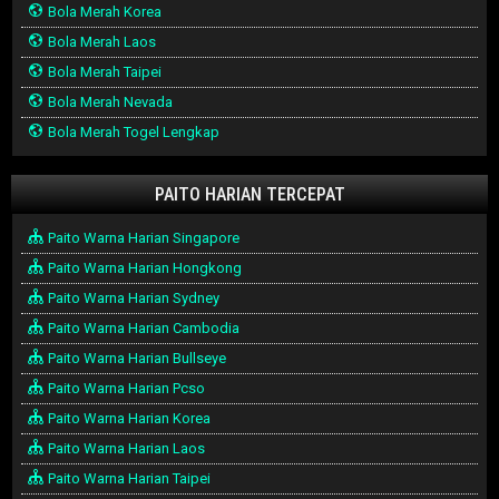
Bola Merah Korea
Bola Merah Laos
Bola Merah Taipei
Bola Merah Nevada
Bola Merah Togel Lengkap
PAITO HARIAN TERCEPAT
Paito Warna Harian Singapore
Paito Warna Harian Hongkong
Paito Warna Harian Sydney
Paito Warna Harian Cambodia
Paito Warna Harian Bullseye
Paito Warna Harian Pcso
Paito Warna Harian Korea
Paito Warna Harian Laos
Paito Warna Harian Taipei