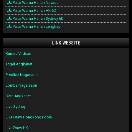
Paito Warna Harian Nevada
Paito Warna Harian HK 6D
Paito Warna Harian Sydney 6D
Paito Warna Harian Lengkap
LINK WEBSITE
Rumus Virdsam
Togel Angkanet
Prediksi Nagasaon
Lomba Naga saon
Data Angkanet
Live Sydney
Live Draw Hongkong Pools
Live Draw HK