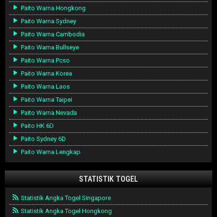
Paito Warna Hongkong
Paito Warna Sydney
Paito Warna Cambodia
Paito Warna Bullseye
Paito Warna Pcso
Paito Warna Korea
Paito Warna Laos
Paito Warna Taipei
Paito Warna Nevada
Paito HK 6D
Paito Sydney 6D
Paito Warna Lengkap
STATISTIK TOGEL
Statistik Angka Togel Singapore
Statistik Angka Togel Hongkong