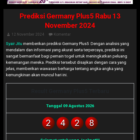
Prediksi Germany Plus5 Rabu 13
November 2024
12 November 2024
Komentar
Syair Jitu
memberikan prediksi Germany Plus5 Dengan analisis yang
mendalam dan informasi yang akurat serta terpercaya, prediksi ini
sangat bermanfaat bagi pemain togel untuk meningkatkan peluang
kemenangan mereka. Prediksi tersebut disajikan dengan cara yang
jelas, memberikan wawasan berharga tentang angka-angka yang
kemungkinan akan muncul hari ini.
Result Germany Plus5 Terbaru
Tanggal 09 Agustus 2026
2
4
2
8