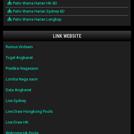
Paito Warna Harian HK 6D
Paito Warna Harian Sydney 6D
Paito Warna Harian Lengkap
LINK WEBSITE
Rumus Virdsam
Togel Angkanet
Prediksi Nagasaon
Lomba Naga saon
Data Angkanet
Live Sydney
Live Draw Hongkong Pools
Live Draw HK
Welcome Hk Pools