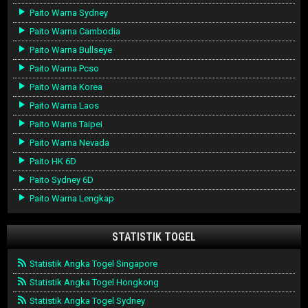
Paito Warna Sydney
Paito Warna Cambodia
Paito Warna Bullseye
Paito Warna Pcso
Paito Warna Korea
Paito Warna Laos
Paito Warna Taipei
Paito Warna Nevada
Paito HK 6D
Paito Sydney 6D
Paito Warna Lengkap
STATISTIK TOGEL
Statistik Angka Togel Singapore
Statistik Angka Togel Hongkong
Statistik Angka Togel Sydney