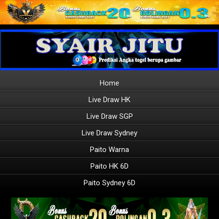
Home
Live Draw HK
Live Draw SGP
Live Draw Sydney
Paito Warna
Paito HK 6D
Paito Sydney 6D