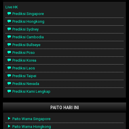
Live HK
Prediksi Singapore
Prediksi Hongkong
Prediksi Sydney
Prediksi Cambodia
Prediksi Bullseye
Prediksi Pcso
Prediksi Korea
Prediksi Laos
Prediksi Taipei
Prediksi Nevada
Prediksi Kami Lengkap
PAITO HARI INI
Paito Warna Singapore
Paito Warna Hongkong