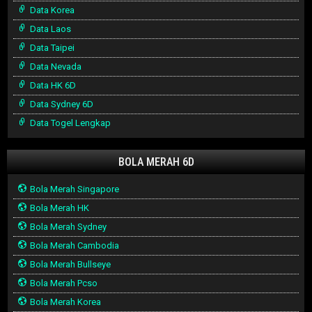
Data Korea
Data Laos
Data Taipei
Data Nevada
Data HK 6D
Data Sydney 6D
Data Togel Lengkap
BOLA MERAH 6D
Bola Merah Singapore
Bola Merah HK
Bola Merah Sydney
Bola Merah Cambodia
Bola Merah Bullseye
Bola Merah Pcso
Bola Merah Korea