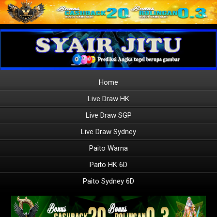
Home
Live Draw HK
Live Draw SGP
Live Draw Sydney
Paito Warna
Paito HK 6D
Paito Sydney 6D