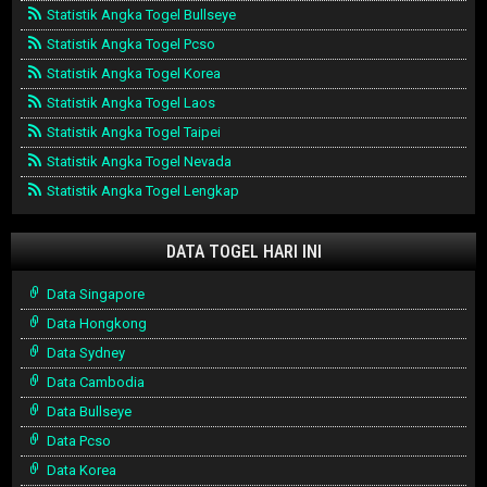
Statistik Angka Togel Bullseye
Statistik Angka Togel Pcso
Statistik Angka Togel Korea
Statistik Angka Togel Laos
Statistik Angka Togel Taipei
Statistik Angka Togel Nevada
Statistik Angka Togel Lengkap
DATA TOGEL HARI INI
Data Singapore
Data Hongkong
Data Sydney
Data Cambodia
Data Bullseye
Data Pcso
Data Korea