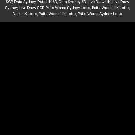
SGP
,
Data Sydney
,
Data HK 6D
,
Data Sydney 6D
,
Live Draw HK
,
Live Draw
Sydney
,
Live Draw SGP
,
Paito Warna Sydney Lotto
,
Paito Warna HK Lotto
,
Data HK Lotto
,
Paito Warna HK Lotto
,
Paito Warna Sydney Lotto