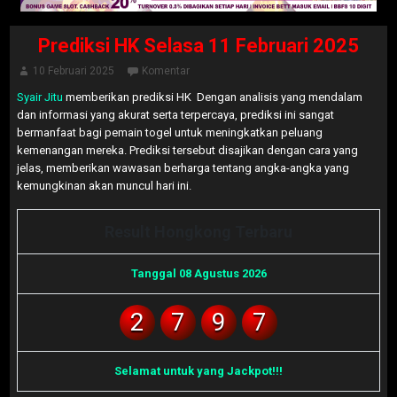
Prediksi HK Selasa 11 Februari 2025
10 Februari 2025
Komentar
Syair Jitu
memberikan prediksi HK Dengan analisis yang mendalam
dan informasi yang akurat serta terpercaya, prediksi ini sangat
bermanfaat bagi pemain togel untuk meningkatkan peluang
kemenangan mereka. Prediksi tersebut disajikan dengan cara yang
jelas, memberikan wawasan berharga tentang angka-angka yang
kemungkinan akan muncul hari ini.
Result Hongkong Terbaru
Tanggal 08 Agustus 2026
2
7
9
7
Selamat untuk yang Jackpot!!!