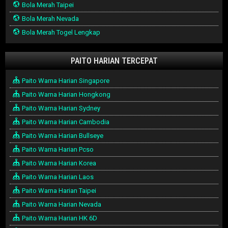
Bola Merah Taipei
Bola Merah Nevada
Bola Merah Togel Lengkap
PAITO HARIAN TERCEPAT
Paito Warna Harian Singapore
Paito Warna Harian Hongkong
Paito Warna Harian Sydney
Paito Warna Harian Cambodia
Paito Warna Harian Bullseye
Paito Warna Harian Pcso
Paito Warna Harian Korea
Paito Warna Harian Laos
Paito Warna Harian Taipei
Paito Warna Harian Nevada
Paito Warna Harian HK 6D