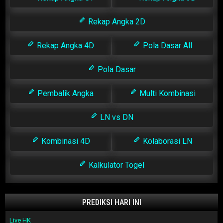
Rekap Angka 2D
Rekap Angka 4D
Pola Dasar All
Pola Dasar
Pembalik Angka
Multi Kombinasi
LN vs DN
Kombinasi 4D
Kolaborasi LN
Kalkulator Togel
PREDIKSI HARI INI
Live HK