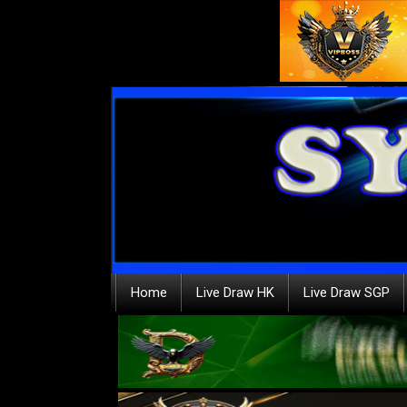
Home
Live Draw HK
Live Draw SGP