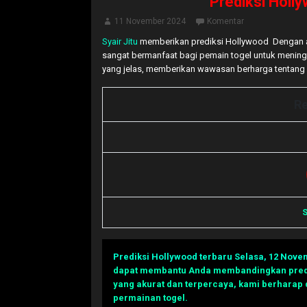
Prediksi Hol
11 November 2024
Komentar
Syair Jitu
memberikan prediksi Hollywood Dengan ana
sangat bermanfaat bagi pemain togel untuk mening
yang jelas, memberikan wawasan berharga tentang 
Re
S
Prediksi Hollywood terbaru Selasa, 12 Nove
dapat membantu Anda membandingkan predi
yang akurat dan terpercaya, kami berharap
permainan togel.