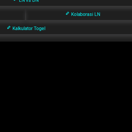
LN vs DN
Kolaborasi LN
Kalkulator Togel