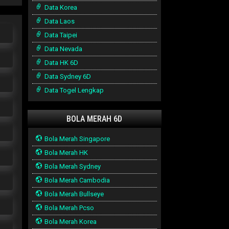
Data Korea
Data Laos
Data Taipei
Data Nevada
Data HK 6D
Data Sydney 6D
Data Togel Lengkap
BOLA MERAH 6D
Bola Merah Singapore
Bola Merah HK
Bola Merah Sydney
Bola Merah Cambodia
Bola Merah Bullseye
Bola Merah Pcso
Bola Merah Korea