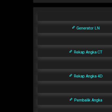
Generator LN
Rekap Angka CT
Rekap Angka 4D
Pembalik Angka