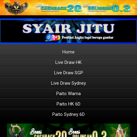
Home
Live Draw HK
Live Draw SGP
Live Draw Sydney
Paito Warna
Paito HK 6D
Paito Sydney 6D