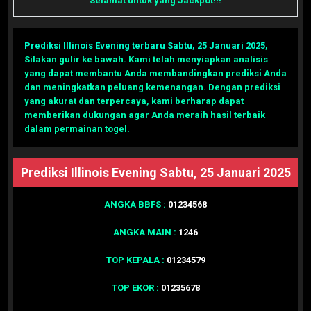
Selamat untuk yang Jackpot!!!
Prediksi Illinois Evening terbaru Sabtu, 25 Januari 2025
,
Silakan gulir ke bawah. Kami telah menyiapkan analisis
yang dapat membantu Anda membandingkan prediksi Anda
dan meningkatkan peluang kemenangan. Dengan prediksi
yang akurat dan terpercaya, kami berharap dapat
memberikan dukungan agar Anda meraih hasil terbaik
dalam permainan togel.
Prediksi Illinois Evening Sabtu, 25 Januari 2025
ANGKA BBFS :
01234568
ANGKA MAIN :
1246
TOP KEPALA :
01234579
TOP EKOR :
01235678