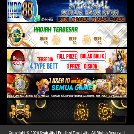
Copyright © 2026 Syair Jitu | Prediksi Togel Jitu. All Rights Reserved.