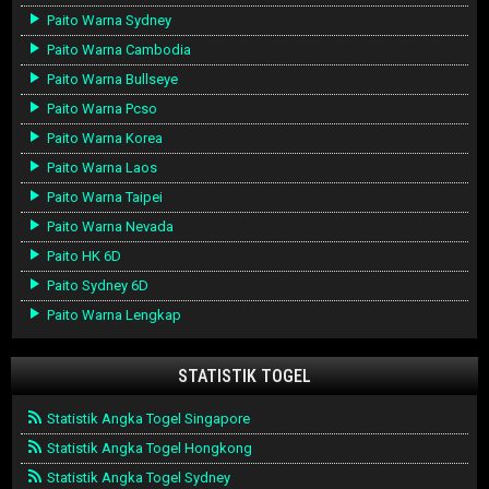
Paito Warna Sydney
Paito Warna Cambodia
Paito Warna Bullseye
Paito Warna Pcso
Paito Warna Korea
Paito Warna Laos
Paito Warna Taipei
Paito Warna Nevada
Paito HK 6D
Paito Sydney 6D
Paito Warna Lengkap
STATISTIK TOGEL
Statistik Angka Togel Singapore
Statistik Angka Togel Hongkong
Statistik Angka Togel Sydney