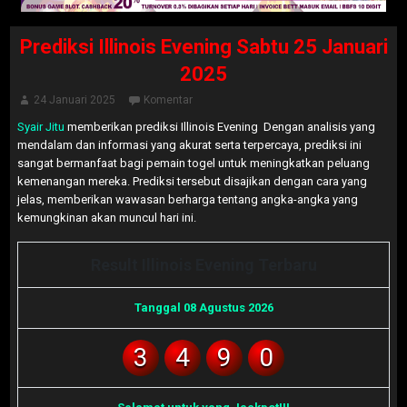
Prediksi Illinois Evening Sabtu 25 Januari
2025
24 Januari 2025
Komentar
Syair Jitu
memberikan prediksi Illinois Evening Dengan analisis yang
mendalam dan informasi yang akurat serta terpercaya, prediksi ini
sangat bermanfaat bagi pemain togel untuk meningkatkan peluang
kemenangan mereka. Prediksi tersebut disajikan dengan cara yang
jelas, memberikan wawasan berharga tentang angka-angka yang
kemungkinan akan muncul hari ini.
Result Illinois Evening Terbaru
Tanggal 08 Agustus 2026
3
4
9
0