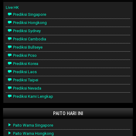
Live HK
Prediksi Singapore
Prediksi Hongkong
Prediksi Sydney
Prediksi Cambodia
Prediksi Bullseye
Prediksi Pcso
Prediksi Korea
Prediksi Laos
Prediksi Taipei
Prediksi Nevada
Prediksi Kami Lengkap
PAITO HARI INI
Paito Warna Singapore
Paito Warna Hongkong