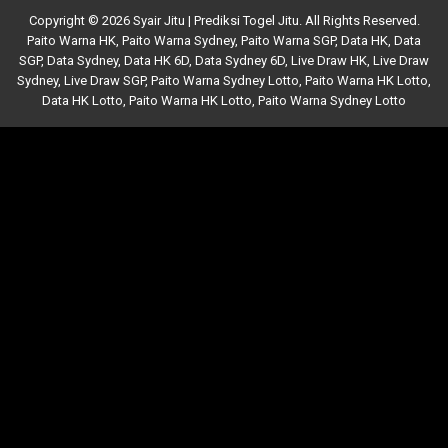
Copyright © 2026 Syair Jitu | Prediksi Togel Jitu. All Rights Reserved.
Paito Warna HK
,
Paito Warna Sydney
,
Paito Warna SGP
,
Data HK
,
Data
SGP
,
Data Sydney
,
Data HK 6D
,
Data Sydney 6D
,
Live Draw HK
,
Live Draw
Sydney
,
Live Draw SGP
,
Paito Warna Sydney Lotto
,
Paito Warna HK Lotto
,
Data HK Lotto
,
Paito Warna HK Lotto
,
Paito Warna Sydney Lotto