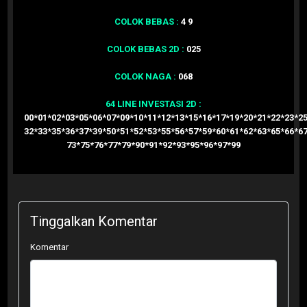
COLOK BEBAS :
4 9
COLOK BEBAS 2D :
025
COLOK NAGA :
068
64 LINE INVESTASI 2D :
00*01*02*03*05*06*07*09*10*11*12*13*15*16*17*19*20*21*22*23*2
32*33*35*36*37*39*50*51*52*53*55*56*57*59*60*61*62*63*65*66*6
73*75*76*77*79*90*91*92*93*95*96*97*99
Tinggalkan Komentar
Komentar