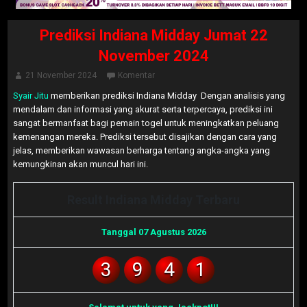
Prediksi Indiana Midday Jumat 22
November 2024
21 November 2024
Komentar
Syair Jitu
memberikan prediksi Indiana Midday Dengan analisis yang
mendalam dan informasi yang akurat serta terpercaya, prediksi ini
sangat bermanfaat bagi pemain togel untuk meningkatkan peluang
kemenangan mereka. Prediksi tersebut disajikan dengan cara yang
jelas, memberikan wawasan berharga tentang angka-angka yang
kemungkinan akan muncul hari ini.
Result Indiana Midday Terbaru
Tanggal 07 Agustus 2026
3
9
4
1