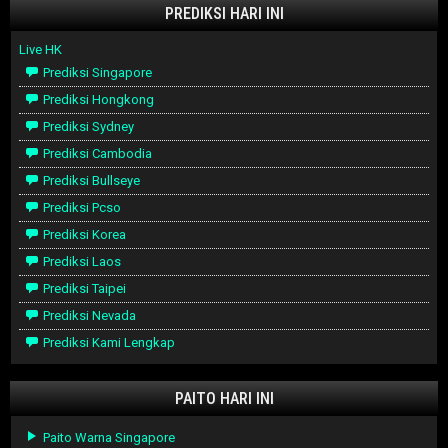
PREDIKSI HARI INI
Live HK
Prediksi Singapore
Prediksi Hongkong
Prediksi Sydney
Prediksi Cambodia
Prediksi Bullseye
Prediksi Pcso
Prediksi Korea
Prediksi Laos
Prediksi Taipei
Prediksi Nevada
Prediksi Kami Lengkap
PAITO HARI INI
Paito Warna Singapore