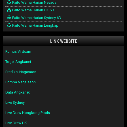
Paito Warna Harian Nevada
Paito Warna Harian HK 6D
Paito Warna Harian Sydney 6D
Paito Warna Harian Lengkap
LINK WEBSITE
Rumus Virdsam
Togel Angkanet
Prediksi Nagasaon
Lomba Naga saon
Data Angkanet
Live Sydney
Live Draw Hongkong Pools
Live Draw HK