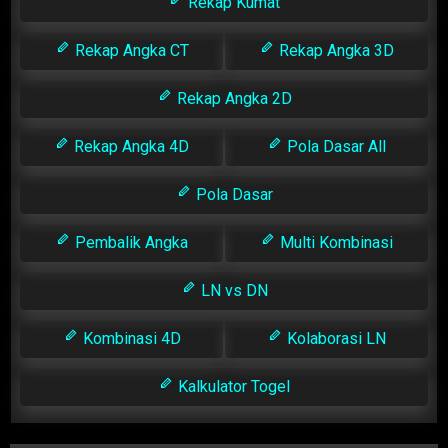
Rekap Kumat
Rekap Angka CT
Rekap Angka 3D
Rekap Angka 2D
Rekap Angka 4D
Pola Dasar All
Pola Dasar
Pembalik Angka
Multi Kombinasi
LN vs DN
Kombinasi 4D
Kolaborasi LN
Kalkulator Togel