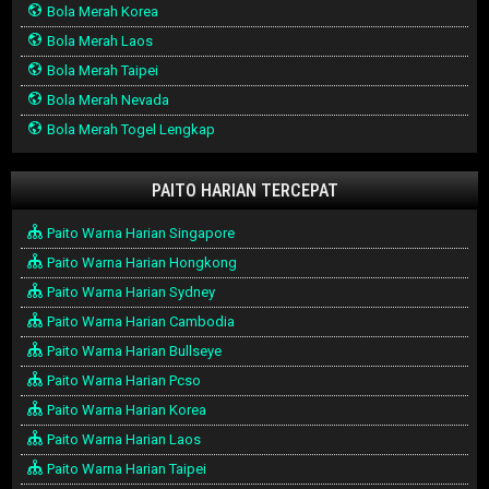
Bola Merah Korea
Bola Merah Laos
Bola Merah Taipei
Bola Merah Nevada
Bola Merah Togel Lengkap
PAITO HARIAN TERCEPAT
Paito Warna Harian Singapore
Paito Warna Harian Hongkong
Paito Warna Harian Sydney
Paito Warna Harian Cambodia
Paito Warna Harian Bullseye
Paito Warna Harian Pcso
Paito Warna Harian Korea
Paito Warna Harian Laos
Paito Warna Harian Taipei