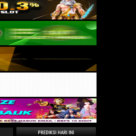
PREDIKSI HARI INI