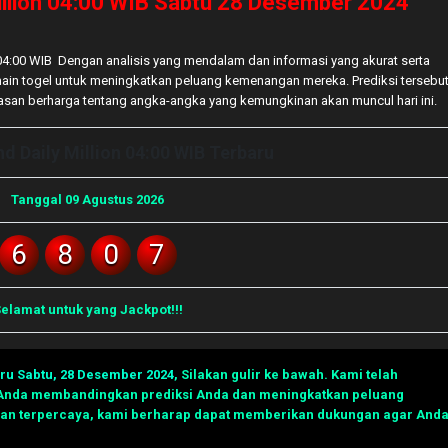
 Million 04:00 WIB Sabtu 28 Desember 2024
 04:00 WIB Dengan analisis yang mendalam dan informasi yang akurat serta
emain togel untuk meningkatkan peluang kemenangan mereka. Prediksi tersebu
asan berharga tentang angka-angka yang kemungkinan akan muncul hari ini.
nd Daily Million 04:00 WIB Terbaru
Tanggal 09 Agustus 2026
6
8
0
7
elamat untuk yang Jackpot!!!
baru Sabtu, 28 Desember 2024
,
Silakan gulir ke bawah. Kami telah
 Anda membandingkan prediksi Anda dan meningkatkan peluang
dan terpercaya, kami berharap dapat memberikan dukungan agar And