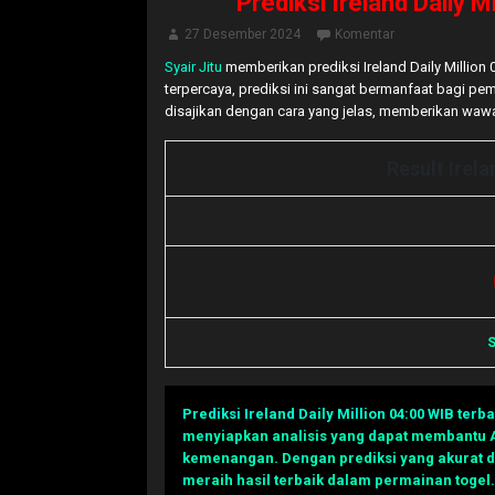
Prediksi Ireland Daily
27 Desember 2024
Komentar
Syair Jitu
memberikan prediksi Ireland Daily Million
terpercaya, prediksi ini sangat bermanfaat bagi p
disajikan dengan cara yang jelas, memberikan waw
Result Irela
S
Prediksi Ireland Daily Million 04:00 WIB ter
menyiapkan analisis yang dapat membantu
kemenangan. Dengan prediksi yang akurat 
meraih hasil terbaik dalam permainan togel.