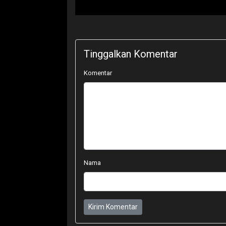
Tinggalkan Komentar
Komentar
Nama
Kirim Komentar