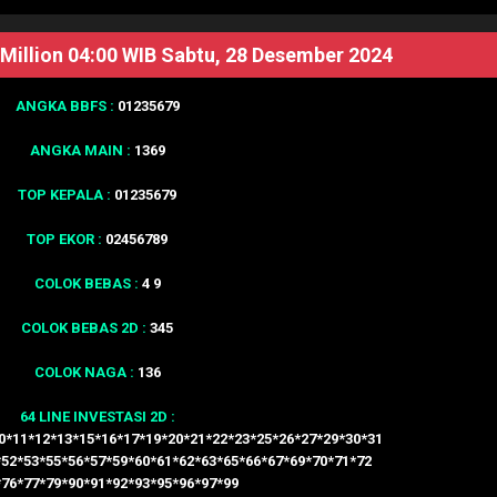
y Million 04:00 WIB Sabtu, 28 Desember 2024
ANGKA BBFS :
01235679
ANGKA MAIN :
1369
TOP KEPALA :
01235679
TOP EKOR :
02456789
COLOK BEBAS :
4 9
COLOK BEBAS 2D :
345
COLOK NAGA :
136
64 LINE INVESTASI 2D :
0*11*12*13*15*16*17*19*20*21*22*23*25*26*27*29*30*31
*52*53*55*56*57*59*60*61*62*63*65*66*67*69*70*71*72
*76*77*79*90*91*92*93*95*96*97*99