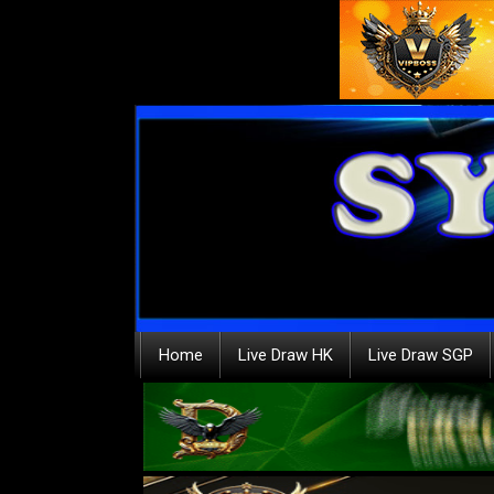
Home
Live Draw HK
Live Draw SGP