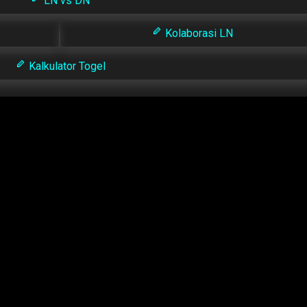
LN vs DN
Kolaborasi LN
Kalkulator Togel