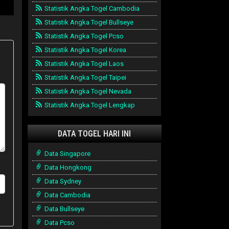
Statistik Angka Togel Cambodia
Statistik Angka Togel Bullseye
Statistik Angka Togel Pcso
Statistik Angka Togel Korea
Statistik Angka Togel Laos
Statistik Angka Togel Taipei
Statistik Angka Togel Nevada
Statistik Angka Togel Lengkap
DATA TOGEL HARI INI
Data Singapore
Data Hongkong
Data Sydney
Data Cambodia
Data Bullseye
Data Pcso