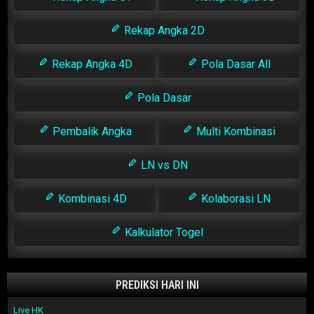
Rekap Angka 2D
Rekap Angka 4D
Pola Dasar All
Pola Dasar
Pembalik Angka
Multi Kombinasi
LN vs DN
Kombinasi 4D
Kolaborasi LN
Kalkulator Togel
PREDIKSI HARI INI
Live HK