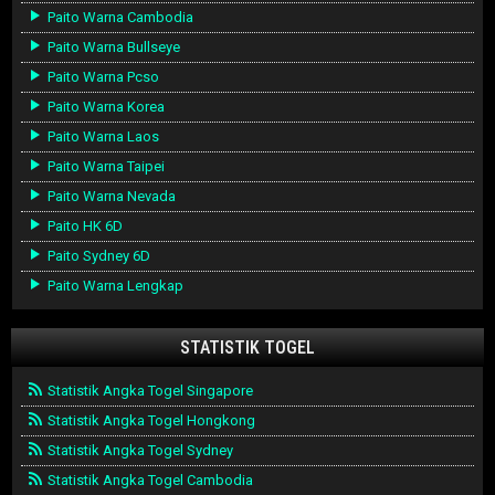
Paito Warna Cambodia
Paito Warna Bullseye
Paito Warna Pcso
Paito Warna Korea
Paito Warna Laos
Paito Warna Taipei
Paito Warna Nevada
Paito HK 6D
Paito Sydney 6D
Paito Warna Lengkap
STATISTIK TOGEL
Statistik Angka Togel Singapore
Statistik Angka Togel Hongkong
Statistik Angka Togel Sydney
Statistik Angka Togel Cambodia