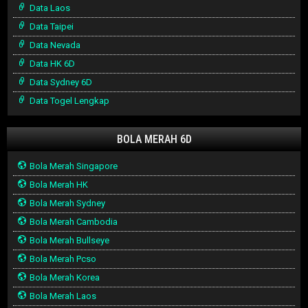
Data Laos
Data Taipei
Data Nevada
Data HK 6D
Data Sydney 6D
Data Togel Lengkap
BOLA MERAH 6D
Bola Merah Singapore
Bola Merah HK
Bola Merah Sydney
Bola Merah Cambodia
Bola Merah Bullseye
Bola Merah Pcso
Bola Merah Korea
Bola Merah Laos