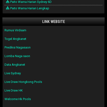
Paito Warna Harian Sydney 6D
Paito Warna Harian Lengkap
LINK WEBSITE
Rumus Virdsam
Togel Angkanet
Prediksi Nagasaon
Lomba Naga saon
Data Angkanet
Live Sydney
Live Draw Hongkong Pools
Live Draw HK
Welcome Hk Pools