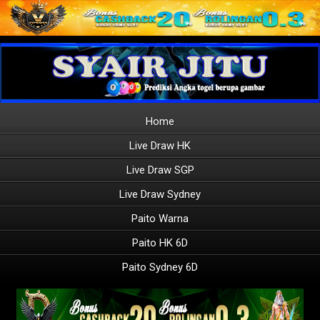
Home
Live Draw HK
Live Draw SGP
Live Draw Sydney
Paito Warna
Paito HK 6D
Paito Sydney 6D