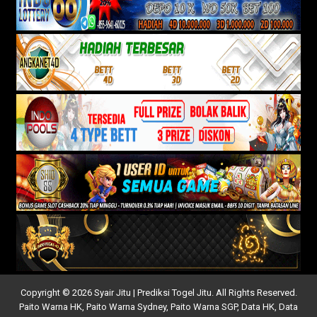
Copyright © 2026 Syair Jitu | Prediksi Togel Jitu. All Rights Reserved.
Paito Warna HK
,
Paito Warna Sydney
,
Paito Warna SGP
,
Data HK
,
Data